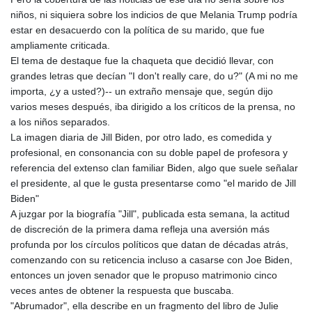
LYD 6.341738
niños, ni siquiera sobre los indicios de que Melania Trump podría
MAD 9.29222
estar en desacuerdo con la política de su marido, que fue
MDL 17.337716
ampliamente criticada.
MGA
El tema de destaque fue la chaqueta que decidió llevar, con
4254.638239
grandes letras que decían "I don't really care, do u?" (A mi no me
MKD 53.215413
importa, ¿y a usted?)-- un extraño mensaje que, según dijo
MMK
varios meses después, iba dirigido a los críticos de la prensa, no
2099.549369
a los niños separados.
MNT
La imagen diaria de Jill Biden, por otro lado, es comedida y
3595.852714
profesional, en consonancia con su doble papel de profesora y
MOP 8.056654
referencia del extenso clan familiar Biden, algo que suele señalar
MRU 40.080439
el presidente, al que le gusta presentarse como "el marido de Jill
MUR 47.070378
Biden"
MVR 15.450378
A juzgar por la biografía "Jill", publicada esta semana, la actitud
MWK
de discreción de la primera dama refleja una aversión más
1728.841413
profunda por los círculos políticos que datan de décadas atrás,
MXN 17.13645
comenzando con su reticencia incluso a casarse con Joe Biden,
MYR 4.090104
entonces un joven senador que le propuso matrimonio cinco
MZN 63.905039
veces antes de obtener la respuesta que buscaba.
NAD 16.197552
"Abrumador", ella describe en un fragmento del libro de Julie