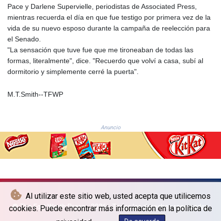
NGN
Pace y Darlene Supervielle, periodistas de Associated Press,
1364.860377
mientras recuerda el día en que fue testigo por primera vez de la
NIO 36.690741
vida de su nuevo esposo durante la campaña de reelección para
NOK 9.51237
el Senado.
NPR 151.800372
"La sensación que tuve fue que me tironeaban de todas las
NZD 1.701115
formas, literalmente", dice. "Recuerdo que volví a casa, subí al
OMR 0.382693
dormitorio y simplemente cerré la puerta".
PAB 0.997016
PEN 3.376465
M.T.Smith--TFWP
PGK 4.406003
PHP 60.705038
PKR 276.796523
Anuncio
PLN 3.719205
PYG
5928.296501
QAR 3.644596
RON 4.536304
RSD 101.492021
Al utilizar este sitio web, usted acepta que utilicemos
RUB 81.598409
© The Fort Worth Press - 2026 - Todos los derechos reservados
cookies. Puede encontrar más información en la política de
RWF