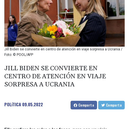
BIF 2985.079791
BMD 1
BND 1.277602
BOB 11.849673
BRL 5.083304
BSD 0.997016
BTN 94.875232
BWP 13.457596
Jill Biden se convierte en centro de atención en viaje sorpresa a Ucrania /
BYN 2.968819
Foto: © POOL/AFP
BYR 19600
BZD 2.00519
JILL BIDEN SE CONVIERTE EN
CAD 1.39545
CENTRO DE ATENCIÓN EN VIAJE
CDF 2262.50392
SORPRESA A UCRANIA
CHF 0.80949
CLF 0.023206
CLP 913.315746
POLíTICA
09.05.2022
CNY 6.747604
Comparta
Comparta
CNH 6.743285
COP
3142.844787