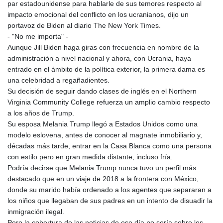
JOD 0.70904
par estadounidense para hablarle de sus temores respecto al
JPY 157.80604
impacto emocional del conflicto en los ucranianos, dijo un
KES 129.014401
portavoz de Biden al diario The New York Times.
KGS 87.450384
- "No me importa" -
KHR
Aunque Jill Biden haga giras con frecuencia en nombre de la
4049.647537
administración a nivel nacional y ahora, con Ucrania, haya
KMF 426.00035
entrado en el ámbito de la política exterior, la primera dama es
KRW
una celebridad a regañadientes.
1407.860383
Su decisión de seguir dando clases de inglés en el Northern
KWD 0.30866
Virginia Community College refuerza un amplio cambio respecto
KYD 0.830861
a los años de Trump.
KZT 467.275008
Su esposa Melania Trump llegó a Estados Unidos como una
LAK
modelo eslovena, antes de conocer al magnate inmobiliario y,
22510.919863
décadas más tarde, entrar en la Casa Blanca como una persona
LBP
con estilo pero en gran medida distante, incluso fría.
89282.792025
Podría decirse que Melania Trump nunca tuvo un perfil más
LKR 334.420274
destacado que en un viaje de 2018 a la frontera con México,
LRD 179.959348
donde su marido había ordenado a los agentes que separaran a
LSL 16.197552
los niños que llegaban de sus padres en un intento de disuadir la
LTL 2.95274
inmigración ilegal.
LVL 0.60489
Pero la cobertura de las noticias de ese día no sería sobre los