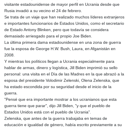
GNF
visitante estadounidense de mayor perfil en Ucrania desde que
8756.649224
Rusia invadió a su vecino el 24 de febrero.
GTQ 7.607144
Se trata de un viaje que han realizado muchos líderes extranjeros
GYD 208.588851
e importantes funcionarios de Estados Unidos, como el secretario
HKD 7.84315
de Estado Antony Blinken, pero que todavía se considera
HNL 26.723176
demasiado arriesgado para el propio Joe Biden.
HRK 6.518804
La última primera dama estadounidense en una zona de guerra
HTG 130.363707
fue la esposa de George H.W. Bush, Laura, en Afganistán en
HUF 314.060388
2008.
IDR 17801
Y mientras los políticos llegan a Ucrania especialmente para
ILS 2.99985
hablar de armas, dinero y logística, Jill Biden imprimió su sello
IMP 0.74148
personal: una visita en el Día de las Madres en la que abrazó a la
INR 95.210504
esposa del presidente Volodimir Zelenski, Olena Zelenska, que
IQD
ha estado escondida por su seguridad desde el inicio de la
1306.058902
guerra.
IRR
"Pensé que era importante mostrar a los ucranianos que esta
1375550.000352
guerra tiene que parar", dijo Jill Biden, "y que el pueblo de
ISK 123.340386
Estados Unidos está con el pueblo de Ucrania".
JEP 0.74148
Zelenska, que antes de la guerra trabajaba en temas de
JMD 158.335856
educación e igualdad de género, había escrito previamente a su