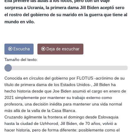
CRC 453.228387
Ella prefiere las aulas a los focos, pero con un viaje
CUC 1
sorpresa a Ucrania, la primera dama Jill Biden aceptó sero
CUP 26.5
el rostro del gobierno de su marido en la guerra que tiene al
CVE 95.372573
mundo en vilo.
CZK 20.982104
DJF 177.546166
DKK 6.46804
DOP 58.20179
Escucha
Deja de escuchar
DZD 132.308956
EGP 49.631449
Tamaño del texto:
ERN 15
ETB 160.923669
EUR 0.86495
Conocida en círculos del gobierno por FLOTUS -acrónimo de su
FJD 2.20855
título de primera dama de los Estados Unidos-, Jill Biden ha
FKP 0.74148
hecho historia desde que Joe Biden asumió el cargo en enero de
GBP 0.742583
2021 simplemente por mantener su trabajo externo como
GEL 2.610391
profesora, una decisión inédita para mantener una vida normal
GGP 0.74148
más allá de la valla de la Casa Blanca.
GHS 11.700039
Cruzando ágilmente la frontera el domingo desde Eslovaquia
GIP 0.74148
hasta la ciudad de Uzhhorod, Jill Biden, de 70 años, volvió a
GMD 73.503851
hacer historia, pero de forma diferente: posiblemente como el