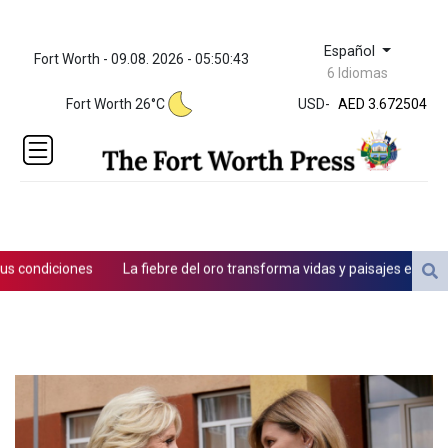
Español
Fort Worth - 09.08. 2026 - 05:50:43
ZWL 321.999592
6 Idiomas
AED 3.672504
Fort Worth 26°C
USD
-
AED 3.672504
AFN 66.
ALL 80.629676
AMD
365.091035
AOA
917.000367
ARS
ondiciones
La fiebre del oro transforma vidas y paisajes en Afganis
1491.937897
AUD 1.417435
AWG 1.80125
AZN 1.70397
BAM 1.691649
BBD 2.00813
BDT 123.418242
BHD 0.375989