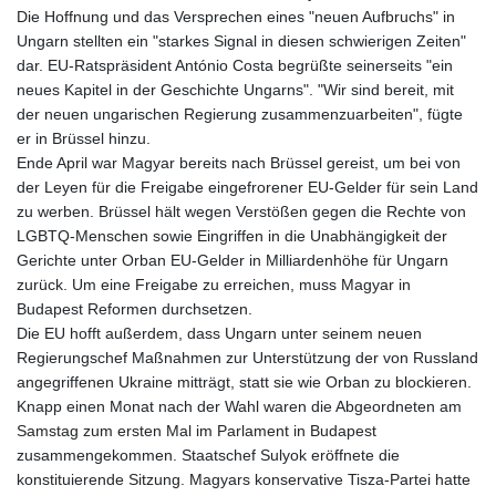
JOD 0.70904
Die Hoffnung und das Versprechen eines "neuen Aufbruchs" in
JPY 157.80604
Ungarn stellten ein "starkes Signal in diesen schwierigen Zeiten"
KES 129.014401
dar. EU-Ratspräsident António Costa begrüßte seinerseits "ein
KGS 87.450384
neues Kapitel in der Geschichte Ungarns". "Wir sind bereit, mit
KHR
der neuen ungarischen Regierung zusammenzuarbeiten", fügte
4049.647537
er in Brüssel hinzu.
KMF 426.00035
Ende April war Magyar bereits nach Brüssel gereist, um bei von
KRW
der Leyen für die Freigabe eingefrorener EU-Gelder für sein Land
1407.860383
zu werben. Brüssel hält wegen Verstößen gegen die Rechte von
KWD 0.30866
LGBTQ-Menschen sowie Eingriffen in die Unabhängigkeit der
KYD 0.830861
Gerichte unter Orban EU-Gelder in Milliardenhöhe für Ungarn
KZT 467.275008
zurück. Um eine Freigabe zu erreichen, muss Magyar in
LAK
Budapest Reformen durchsetzen.
22510.919863
Die EU hofft außerdem, dass Ungarn unter seinem neuen
LBP
Regierungschef Maßnahmen zur Unterstützung der von Russland
89282.792025
angegriffenen Ukraine mitträgt, statt sie wie Orban zu blockieren.
LKR 334.420274
Knapp einen Monat nach der Wahl waren die Abgeordneten am
LRD 179.959348
Samstag zum ersten Mal im Parlament in Budapest
LSL 16.197552
zusammengekommen. Staatschef Sulyok eröffnete die
LTL 2.95274
konstituierende Sitzung. Magyars konservative Tisza-Partei hatte
LVL 0.60489