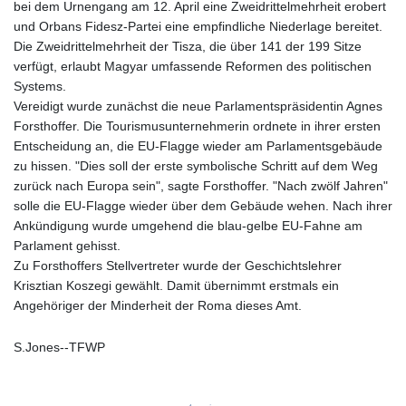
bei dem Urnengang am 12. April eine Zweidrittelmehrheit erobert
LYD 6.341738
und Orbans Fidesz-Partei eine empfindliche Niederlage bereitet.
MAD 9.29222
Die Zweidrittelmehrheit der Tisza, die über 141 der 199 Sitze
MDL 17.337716
verfügt, erlaubt Magyar umfassende Reformen des politischen
MGA
Systems.
4254.638239
Vereidigt wurde zunächst die neue Parlamentspräsidentin Agnes
MKD 53.215413
Forsthoffer. Die Tourismusunternehmerin ordnete in ihrer ersten
MMK
Entscheidung an, die EU-Flagge wieder am Parlamentsgebäude
2099.549369
zu hissen. "Dies soll der erste symbolische Schritt auf dem Weg
MNT
zurück nach Europa sein", sagte Forsthoffer. "Nach zwölf Jahren"
3595.852714
solle die EU-Flagge wieder über dem Gebäude wehen. Nach ihrer
MOP 8.056654
Ankündigung wurde umgehend die blau-gelbe EU-Fahne am
MRU 40.080439
Parlament gehisst.
MUR 47.070378
Zu Forsthoffers Stellvertreter wurde der Geschichtslehrer
MVR 15.450378
Krisztian Koszegi gewählt. Damit übernimmt erstmals ein
MWK
Angehöriger der Minderheit der Roma dieses Amt.
1728.841413
MXN 17.13645
S.Jones--TFWP
MYR 4.090104
MZN 63.905039
NAD 16.197552