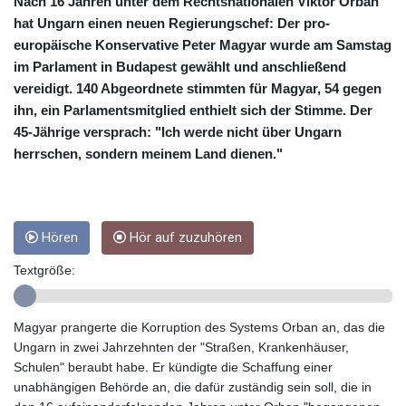
CRC 453.228387
Nach 16 Jahren unter dem Rechtsnationalen Viktor Orban
CUC 1
hat Ungarn einen neuen Regierungschef: Der pro-
CUP 26.5
europäische Konservative Peter Magyar wurde am Samstag
CVE 95.372573
im Parlament in Budapest gewählt und anschließend
CZK 20.982104
vereidigt. 140 Abgeordnete stimmten für Magyar, 54 gegen
DJF 177.546166
ihn, ein Parlamentsmitglied enthielt sich der Stimme. Der
DKK 6.46804
45-Jährige versprach: "Ich werde nicht über Ungarn
DOP 58.20179
herrschen, sondern meinem Land dienen."
DZD 132.308956
EGP 49.631449
ERN 15
ETB 160.923669
Hören
Hör auf zuzuhören
EUR 0.86495
FJD 2.20855
Textgröße:
FKP 0.74148
GBP 0.742583
GEL 2.610391
Magyar prangerte die Korruption des Systems Orban an, das die
GGP 0.74148
Ungarn in zwei Jahrzehnten der "Straßen, Krankenhäuser,
GHS 11.700039
Schulen" beraubt habe. Er kündigte die Schaffung einer
GIP 0.74148
unabhängigen Behörde an, die dafür zuständig sein soll, die in
GMD 73.503851