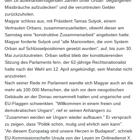
den 16 aufeinanderfolgenden Jahren unter Orban "begangenen
GNF
Missbräuche aufzudecken" und die veruntreuten Gelder
8756.649224
zurückzuholen.
GTQ 7.607144
Magyar schloss aus, mit Präsident Tamas Sulyok, einem
GYD 208.588851
Vertrauten Orbans, zusammenzuarbeiten, obwohl dieser am
HKD 7.84315
Samstag eine "konstruktive Zusammenarbeit" angeboten hatte.
HNL 26.723176
Magyar forderte Sulyok und "alle Marionetten, die vom System
HRK 6.518804
Orban auf Schlüsselpositionen gesetzt wurden", auf, bis zum 30.
HTG 130.363707
Mai zurückzutreten. Orban selbst blieb der konstituierenden
HUF 314.060388
Sitzung des Parlaments fern, der 62-jährige Rechtsnationalist
IDR 17801
hatte nach der Wahl am 12. April angekündigt, sein Mandat nicht
ILS 2.99985
anzutreten.
IMP 0.74148
Nach seiner Rede im Parlament wandte sich Magyar auch an die
INR 95.210504
mehr als 100.000 Menschen, die sich vor dem neogotischen
IQD
Gebäude an der Donau versammelt hatten und ungarische und
1306.058902
EU-Flaggen schwenkten. "Willkommen in einem freien und
IRR
demokratischen Ungarn", rief er seinen Anhängern zu.
1375550.000352
"Zusammen werden wir Ungarn wieder aufbauen." Er versprach
ISK 123.340386
zu zeigen, dass "Politik schön, mutig und ehrlich sein kann".
JEP 0.74148
"An diesem Europatag sind unsere Herzen in Budapest", schrieb
JMD 158.335856
EU-Kommissionschefin Ursula von der Leyen im Onlinedienst X.