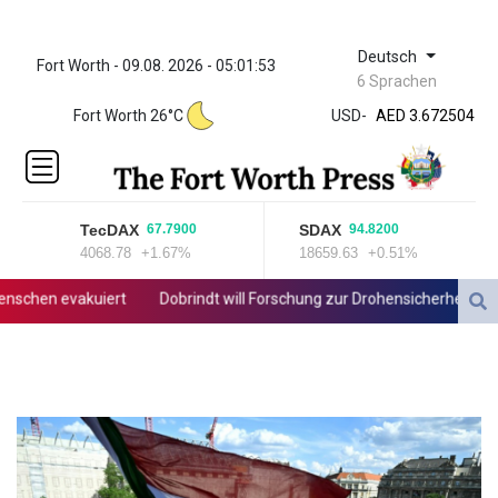
Deutsch
Fort Worth - 09.08. 2026 - 05:01:53
ZWL 321.999592
6 Sprachen
AED 3.672504
Fort Worth 26°C
USD
-
AED 3.672504
AFN 66.
ALL 80.629676
AMD
365.091035
TecDAX
SDAX
67.7900
94.8200
AOA
4068.78
+1.67%
18659.63
+0.51%
917.000367
ARS
hen evakuiert
Dobrindt will Forschung zur Drohensicherheit in Deu
1491.937897
AUD 1.417435
AWG 1.80125
AZN 1.70397
BAM 1.691649
BBD 2.00813
BDT 123.418242
BHD 0.375989