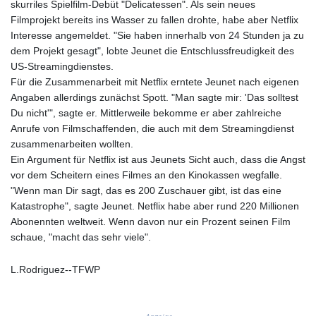
skurriles Spielfilm-Debüt "Delicatessen". Als sein neues
GTQ 7.628337
Filmprojekt bereits ins Wasser zu fallen drohte, habe aber Netflix
GYD 209.158083
Interesse angemeldet. "Sie haben innerhalb von 24 Stunden ja zu
HKD 7.844705
dem Projekt gesagt", lobte Jeunet die Entschlussfreudigkeit des
HNL 26.796086
US-Streamingdienstes.
HRK 6.532399
Für die Zusammenarbeit mit Netflix erntete Jeunet nach eigenen
HTG 130.718954
Angaben allerdings zunächst Spott. "Man sagte mir: 'Das solltest
HUF 316.080502
Du nicht'", sagte er. Mittlerweile bekomme er aber zahlreiche
IDR 17901
Anrufe von Filmschaffenden, die auch mit dem Streamingdienst
ILS 3.007702
zusammenarbeiten wollten.
IMP 0.742819
Ein Argument für Netflix ist aus Jeunets Sicht auch, dass die Angst
INR 95.254898
vor dem Scheitern eines Filmes an den Kinokassen wegfalle.
IQD
"Wenn man Dir sagt, das es 200 Zuschauer gibt, ist das eine
1309.701703
Katastrophe", sagte Jeunet. Netflix habe aber rund 220 Millionen
IRR
Abonennten weltweit. Wenn davon nur ein Prozent seinen Film
1374800.000067
schaue, "macht das sehr viele".
ISK 123.469731
JEP 0.742819
L.Rodriguez--TFWP
JMD 158.474679
JOD 0.70901
JPY 158.299704