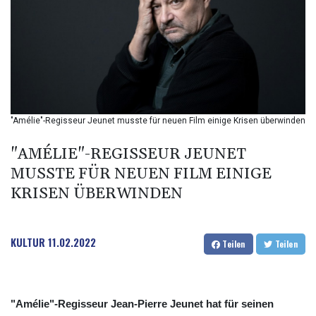
BND 1.281981
BOB 12.092258
BRL 5.108601
BSD 0.999753
BTN 95.145446
BWP 13.521485
BYN 2.960018
BYR 19600
"Amélie"-Regisseur Jeunet musste für neuen Film einige Krisen überwinden
BZD 2.010681
CAD 1.402805
"AMÉLIE"-REGISSEUR JEUNET
CDF
MUSSTE FÜR NEUEN FILM EINIGE
2260.999588
KRISEN ÜBERWINDEN
CHF 0.81057
CLF 0.023103
CLP 912.480449
CNY 6.749509
KULTUR
11.02.2022
Teilen
Teilen
CNH 6.748385
COP 3165.55
CRC 454.762008
CUC 1
"Amélie"-Regisseur Jean-Pierre Jeunet hat für seinen