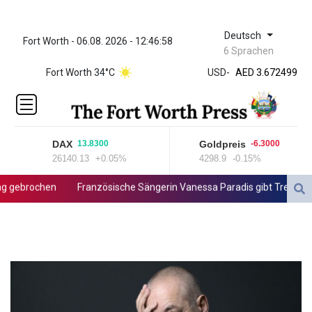
Deutsch
Fort Worth - 06.08. 2026 - 12:46:58
ZWL 321.999592
6 Sprachen
AED 3.672499
Fort Worth 34°C
USD
-
AED 3.672499
AFN 66.
ALL 80.778943
AMD 366.25005
AOA 918.00007
DAX
Goldpreis
13.8300
-6.3000
ARS
26140.13
+0.05%
4298.9
-0.15%
1496.513997
AUD 1.420596
 gebrochen
Französische Sängerin Vanessa Paradis gibt Trennung v
AWG 1.8025
AZN 1.698249
BAM 1.694243
BBD 2.013626
BDT 123.754743
BHD 0.376996
BIF 2988.071622
BMD 1