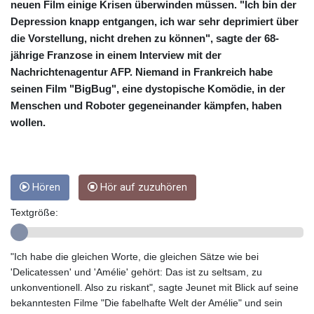
CUP 26.5
neuen Film einige Krisen überwinden müssen. "Ich bin der
CVE 95.518807
Depression knapp entgangen, ich war sehr deprimiert über
CZK 21.01155
die Vorstellung, nicht drehen zu können", sagte der 68-
DJF 178.03342
jährige Franzose in einem Interview mit der
DKK 6.48206
Nachrichtenagentur AFP. Niemand in Frankreich habe
DOP 58.256128
seinen Film "BigBug", eine dystopische Komödie, in der
DZD 133.025013
Menschen und Roboter gegeneinander kämpfen, haben
EGP 49.694994
wollen.
ERN 15
ETB 161.364703
EUR 0.86707
FJD 2.21295
FKP 0.742819
Hören
Hör auf zuzuhören
GBP 0.74295
Textgröße:
GEL 2.615034
GGP 0.742819
GHS 11.751814
"Ich habe die gleichen Worte, die gleichen Sätze wie bei
GIP 0.742819
'Delicatessen' und 'Amélie' gehört: Das ist zu seltsam, zu
GMD 73.496998
unkonventionell. Also zu riskant", sagte Jeunet mit Blick auf seine
GNF
bekanntesten Filme "Die fabelhafte Welt der Amélie" und sein
8780.470902