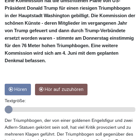
CUC 1
Eine Kommission hat die umstrittenen Pläne von US-
CUP 26.5
Präsident Donald Trump für einen riesigen Triumphbogen
CVE 95.398565
in der Hauptstadt Washington gebilligt. Die Kommission der
CZK 20.99955
schönen Künste - deren Mitglieder im vergangenen Jahr
DJF 177.598394
von Trump gefeuert und dann durch Trump-Verbündete
DKK 6.46983
ersetzt worden waren - stimmte am Donnerstag einstimmig
DOP 58.218911
für den 76 Meter hohen Triumphbogen. Eine weitere
DZD 132.930608
Kommission wird sich am 4. Juni mit dem geplanten
EGP 49.862606
Denkmal befassen.
ERN 15
ETB 160.971007
EUR 0.865461
FJD 2.209039
Hören
Hör auf zuzuhören
FKP 0.741752
GBP 0.740945
Textgröße:
GEL 2.610132
GGP 0.741752
GHS 11.701051
Der Triumphbogen, der von einer goldenen Engelsfigur und zwei
GIP 0.741752
Adlern-Statuen gekrönt sein soll, hat viel Kritik provoziert und zu
GMD 73.49797
mehreren Klagen geführt. Der Triumphbogen soll gegenüber des
GNF