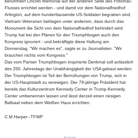
berühmten Lincoln Memorial auf der anderen Seite des Potomac-
8759.111457
Flusses errichtet werden - und damit vor dem Nationalfriedhof
GTQ 7.609218
Arlington, auf dem hunderttausende US-Soldaten begraben sind.
GYD 208.606894
Vietnam-Veteranen beklagen unter anderem, dass durch das
HKD 7.84545
Monument die Sicht von dem Nationalfriedhof behindert wird.
HNL 26.731037
Trump hat bei den Plänen für den Triumphbogen auch den
HRK 6.520949
Kongress ignoriert - und bekräftigte diese Haltung am
HTG 130.40262
Donnerstag. "Wir machen es", sagte er zu Journalisten. "Wir
HUF 314.141017
brauchen nichts vom Kongress."
IDR 17787
Das vom Pariser Triumphbogen inspirierte Denkmal soll anlässlich
ILS 3.002101
des 250. Jahrestags der Unabhängigkeit der USA gebaut werden.
IMP 0.741752
Der Triumphbogen ist Teil der Bemühungen von Trump, sich in
INR 95.255497
der US-Hauptstadt zu verewigen. Der 79-jährige Präsident hat
IQD
bereits das Kulturzentrum Kennedy Center in Trump-Kennedy
1306.448752
Center umbenennen lassen und lässt derzeit einen riesigen
IRR
Ballsaal neben dem Weißen Haus errichten.
1375549.999767
ISK 123.419864
C.M.Harper--TFWP
JEP 0.741752
JMD 158.382433
JOD 0.708998
Anzeige