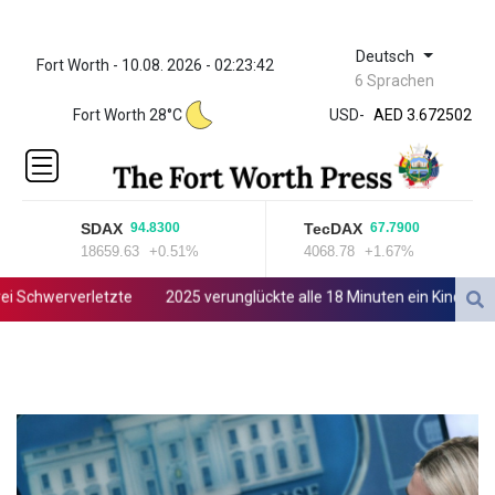
Deutsch
Fort Worth - 10.08. 2026 - 02:23:42
ZWL 321.999592
6 Sprachen
AED 3.672502
Fort Worth 28°C
USD
-
AED 3.672502
AFN 66.
ALL 80.653395
AMD
365.190533
SDAX
TecDAX
94.8300
67.7900
AOA
18659.63
+0.51%
4068.78
+1.67%
917.000035
ARS
chwerverletzte
2025 verunglückte alle 18 Minuten ein Kind im Str
1498.997502
AUD 1.414807
AWG 1.80125
AZN 1.703011
BAM 1.692154
BBD 2.008721
BDT 123.455081
BHD 0.3761