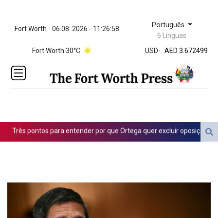
Português
Fort Worth - 06.08. 2026 - 11:26:58
ZWL 321.999592
6 Línguas
AED 3.672499
Fort Worth 30°C
USD
-
AED 3.672499
AFN 66.
ALL 80.778943
AMD 366.25005
AOA 918.00007
ARS
1496.513997
AUD 1.420596
rês pontos para entender por que Ortega quer excluir oposição das ele
AWG 1.8025
AZN 1.698249
BAM 1.694243
BBD 2.013626
BDT 123.754743
BHD 0.376996
BIF 2988.071622
BMD 1