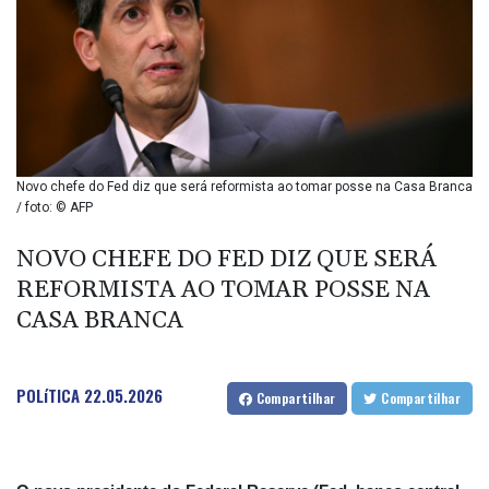
BND 1.281981
BOB 12.092258
BRL 5.108601
BSD 0.999753
BTN 95.145446
BWP 13.521485
BYN 2.960018
BYR 19600
Novo chefe do Fed diz que será reformista ao tomar posse na Casa Branca
BZD 2.010681
/ foto: © AFP
CAD 1.402805
CDF
NOVO CHEFE DO FED DIZ QUE SERÁ
2260.999588
REFORMISTA AO TOMAR POSSE NA
CHF 0.81057
CASA BRANCA
CLF 0.023103
CLP 912.480449
CNY 6.749509
POLíTICA
22.05.2026
CNH 6.748385
Compartilhar
Compartilhar
COP 3165.55
CRC 454.762008
CUC 1