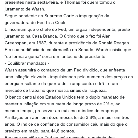
KES 129.359593
presentes nesta sexta-feira, e Thomas foi quem tomou o
KGS 87.450107
juramento de Warsh.
KHR
Segue pendente na Suprema Corte a impugnação da
4056.705519
governadora do Fed Lisa Cook.
KMF 426.999942
É incomum que o chefe do Fed, um órgão independente, preste
KRW
juramento na Casa Branca. O último que o fez foi Alan
1422.689712
Greenspan, em 1987, durante a presidência de Ronald Reagan.
KWD 0.30959
Em sua audiência de confirmação no Senado, Warsh insistiu que
KYD 0.833171
“de forma alguma” seria um fantoche do presidente.
KZT 468.495939
- Equilibrar mandatos -
LAK
Warsh assumirá o comando de um Fed dividido, que enfrenta
22589.41952
uma inflação elevada - impulsionada pelo aumento dos preços da
LBP
energia resultante da guerra de Trump contra o Irã - e um
89528.70601
mercado de trabalho que mostra sinais de fraqueza.
LKR 335.825291
O banco central dos Estados Unidos tem o duplo mandato de
LRD 180.459725
manter a inflação em sua meta de longo prazo de 2% e, ao
LSL 16.307022
mesmo tempo, preservar ao máximo o índice de emprego.
LTL 2.95274
A inflação em abril em doze meses foi de 3,8%, a maior em três
LVL 0.60489
anos. O índice de confiança do consumidor caiu mais do que o
LYD 6.373118
previsto em maio, para 44,8 pontos.
MAD 9.327951
Em uma reunião do Fed no mês passado, a maioria dos