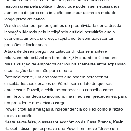
MDL 17.39541
responsáveis pela política indicou que podem ser necessários
MGA
aumentos de juros se a inflação continuar acima da meta de
4298.392651
longo prazo do banco.
MKD 53.301108
Warsh sustentou que os ganhos de produtividade derivados da
MMK
inovação liderada pela inteligência artificial permitirão que a
2099.443841
economia americana cresça rapidamente sem acrescentar
MNT
pressões inflacionárias.
3595.840223
A taxa de desemprego nos Estados Unidos se manteve
MOP 8.078327
relativamente estável em torno de 4,3% durante o último ano.
MRU 40.080389
Mas a criação de empregos oscilou bruscamente entre expansão
MUR 46.939481
e contração de um mês para o outro.
MVR 15.44974
Potencialmente, um dos fatores que podem acrescentar
MWK
dificuldades aos desafios de Warsh será o fato de que seu
1733.55625
antecessor, Powell, decidiu permanecer no conselho como
MXN 17.20344
membro, uma decisão incomum, mas não sem precedentes, para
MYR 4.089799
um presidente que deixa o cargo.
MZN 63.909904
Powell citou as ameaças à independência do Fed como a razão
NAD 16.306951
de sua decisão.
NGN
Nesta sexta-feira, o assessor econômico da Casa Branca, Kevin
1362.697181
Hassett, disse que esperava que Powell em breve "desse um