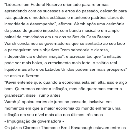
GTQ 7.628337
"Liderarei um Federal Reserve orientado para reformas,
GYD 209.158083
aprendendo com os sucessos e erros do passado, deixando para
HKD 7.844705
trás quadros e modelos estáticos e mantendo padrões claros de
HNL 26.796086
integridade e desempenho", afirmou Warsh após uma cerimônia
HRK 6.532399
de posse de grande impacto, com banda musical e um amplo
HTG 130.718954
painel de convidados em um dos salões da Casa Branca.
HUF 316.080502
Warsh conclamou os governadores que se sentarão ao seu lado
IDR 17901
a perseguirem seus objetivos "com sabedoria e clareza,
ILS 3.007702
independência e determinação", e acrescentou que "a inflação
IMP 0.742819
pode ser mais baixa, o crescimento mais forte, o salário real
INR 95.254898
líquido mais alto e os Estados Unidos podem ser mais prósperos"
IQD
se assim o fizerem.
1309.701703
"Kevin entende que, quando a economia está em alta, isso é algo
IRR
bom. Queremos conter a inflação, mas não queremos conter a
1374800.000067
grandeza", disse Trump antes.
ISK 123.469731
Warsh já apoiou cortes de juros no passado, inclusive em
JEP 0.742819
momentos em que a maior economia do mundo enfrenta uma
JMD 158.474679
inflação em seu nível mais alto nos últimos três anos.
JOD 0.70901
- Impugnação de governadora -
JPY 158.299704
Os juízes Clarence Thomas e Brett Kavanaugh estavam entre os