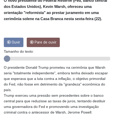
CUP 26.5
O novo presidente do Federal Reserve (Fed, banco central
CVE 95.518807
dos Estados Unidos), Kevin Warsh, ofereceu uma
CZK 21.01155
orientação "reformista" ao prestar juramento em uma
DJF 178.03342
cerimônia solene na Casa Branca nesta sexta-feira (22).
DKK 6.48206
DOP 58.256128
DZD 133.025013
EGP 49.694994
Ouvir
Pare de ouvir
ERN 15
ETB 161.364703
Tamanho do texto:
EUR 0.86707
FJD 2.21295
FKP 0.742819
O presidente Donald Trump prometeu na cerimônia que Warsh
GBP 0.74295
seria "totalmente independente", embora tenha deixado escapar
GEL 2.615034
que esperava que a luta contra a inflação, o objetivo primordial
GGP 0.742819
do Fed, não fosse em detrimento da "grandeza" econômica do
GHS 11.751814
país.
GIP 0.742819
Trump exerceu uma pressão sem precedentes sobre o banco
GMD 73.496998
central para que reduzisse as taxas de juros, tentando destituir
GNF
uma governadora do Fed e promovendo uma investigação
8780.470902
criminal contra o antecessor de Warsh, Jerome Powell.