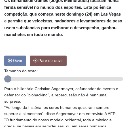
CRC 455.750926
Os Enhancede Games (Jogos Melhorados) tocaram numa
CUC 1
ferida sensível no mundo dos esportes. Esta polêmica
CUP 26.5
competição, que começa neste domingo (24) em Las Vegas
CVE 95.718223
e permite que velocistas, nadadores e levantadores de peso
CZK 21.0489
usem substâncias para melhorar o desempenho, ganhou
DJF 178.411296
manchetes em todo o mundo.
DKK 6.489235
DOP 58.379523
DZD 132.880291
EGP 49.695598
Ouvir
Pare de ouvir
ERN 15
ETB 161.7072
Tamanho do texto:
EUR 0.86806
FJD 2.215901
FKP 0.742819
Para o bilionário Christian Angermayer, cofundador do evento e
GBP 0.743455
defensor do "biohacking", a repercussão não é nenhuma
GEL 2.615018
surpresa.
GGP 0.742819
"Ao longo da história, os seres humanos quiseram sempre
GHS 11.776297
superar a si mesmos", disse Angermayer em entrevista à AFP.
GIP 0.742819
"O fundamento do nosso modelo ocidental, toda a mitologia
GMD 73.99975
grega, se baseia em semideuses, ou em seres humanos