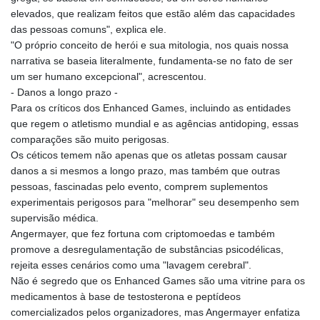
GNF
elevados, que realizam feitos que estão além das capacidades
8798.496547
das pessoas comuns", explica ele.
GTQ 7.644462
"O próprio conceito de herói e sua mitologia, nos quais nossa
GYD 209.601111
narrativa se baseia literalmente, fundamenta-se no fato de ser
HKD 7.84481
um ser humano excepcional", acrescentou.
HNL 26.852845
- Danos a longo prazo -
HRK 6.539003
Para os críticos dos Enhanced Games, incluindo as entidades
HTG 130.990152
que regem o atletismo mundial e as agências antidoping, essas
HUF 317.137974
comparações são muito perigosas.
IDR 17934
Os céticos temem não apenas que os atletas possam causar
ILS 3.007702
danos a si mesmos a longo prazo, mas também que outras
IMP 0.742819
pessoas, fascinadas pelo evento, comprem suplementos
INR 95.38485
experimentais perigosos para "melhorar" seu desempenho sem
IQD
supervisão médica.
1312.470159
Angermayer, que fez fortuna com criptomoedas e também
IRR
promove a desregulamentação de substâncias psicodélicas,
1374849.999974
rejeita esses cenários como uma "lavagem cerebral".
ISK 123.610004
Não é segredo que os Enhanced Games são uma vitrine para os
JEP 0.742819
medicamentos à base de testosterona e peptídeos
JMD 158.809665
comercializados pelos organizadores, mas Angermayer enfatiza