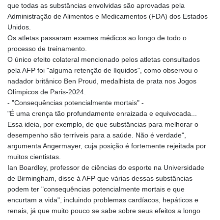
JOD 0.708998
que todas as substâncias envolvidas são aprovadas pela
JPY 158.398421
Administração de Alimentos e Medicamentos (FDA) dos Estados
KES 129.369762
Unidos.
KGS 87.45004
Os atletas passaram exames médicos ao longo de todo o
KHR
processo de treinamento.
4064.574925
O único efeito colateral mencionado pelos atletas consultados
KMF 427.000007
pela AFP foi "alguma retenção de líquidos", como observou o
KRW
nadador britânico Ben Proud, medalhista de prata nos Jogos
1421.414997
Olímpicos de Paris-2024.
KWD 0.30965
- "Consequências potencialmente mortais" -
KYD 0.834936
"É uma crença tão profundamente enraizada e equivocada...
KZT 469.48422
Essa ideia, por exemplo, de que substâncias para melhorar o
LAK
desempenho são terríveis para a saúde. Não é verdade",
22637.365499
argumenta Angermayer, cuja posição é fortemente rejeitada por
LBP
muitos cientistas.
89717.564641
Ian Boardley, professor de ciências do esporte na Universidade
LKR 336.535164
de Birmingham, disse à AFP que várias dessas substâncias
LRD 180.841182
podem ter "consequências potencialmente mortais e que
LSL 16.341492
encurtam a vida", incluindo problemas cardíacos, hepáticos e
LTL 2.95274
renais, já que muito pouco se sabe sobre seus efeitos a longo
LVL 0.60489