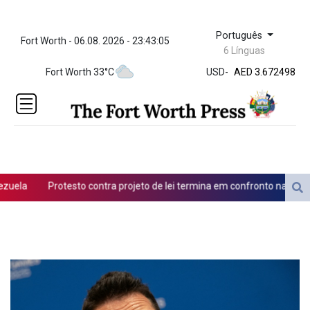
Português
Fort Worth - 06.08. 2026 - 23:43:05
ZWL 321.999592
6 Línguas
AED 3.672498
Fort Worth 33°C
USD
-
AED 3.672498
AFN 65.
ALL 80.950045
AMD
366.423744
AOA
917.999875
ARS
la
Protesto contra projeto de lei termina em confronto na Argentin
1499.757298
AUD 1.42365
AWG 1.8
AZN 1.698562
BAM 1.697824
BBD 2.017891
BDT 124.016338
BHD 0.377796