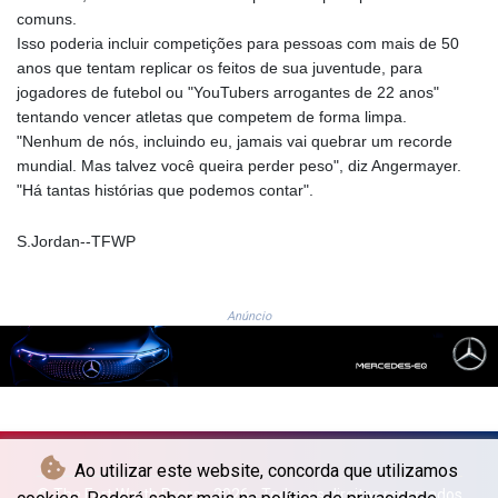
NGN
comuns.
1364.669969
Isso poderia incluir competições para pessoas com mais de 50
NIO 36.866479
anos que tentam replicar os feitos de sua juventude, para
NOK 9.54487
jogadores de futebol ou "YouTubers arrogantes de 22 anos"
NPR 152.554158
tentando vencer atletas que competem de forma limpa.
NZD 1.705305
"Nenhum de nós, incluindo eu, jamais vai quebrar um recorde
OMR 0.384496
mundial. Mas talvez você queira perder peso", diz Angermayer.
PAB 1.001866
"Há tantas histórias que podemos contar".
PEN 3.386533
PGK 4.426427
S.Jordan--TFWP
PHP 61.014017
PKR 278.144356
PLN 3.735597
Anúncio
PYG
5959.485913
QAR 3.6622
RON 4.561601
RSD 101.899019
RUB 83.002539
Ao utilizar este website, concorda que utilizamos
RWF
© The Fort Worth Press - 2026 - Todos os direitos reservados