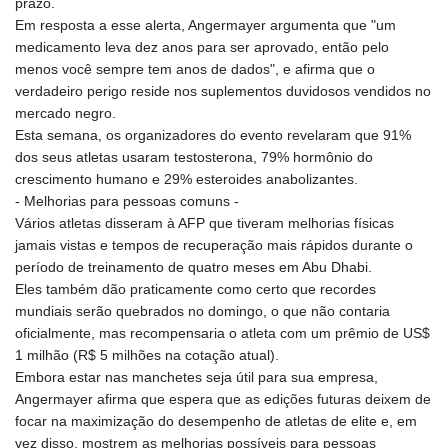
prazo.
LYD 6.38659
Em resposta a esse alerta, Angermayer argumenta que "um
MAD 9.347628
medicamento leva dez anos para ser aprovado, então pelo
MDL 17.432256
menos você sempre tem anos de dados", e afirma que o
MGA
verdadeiro perigo reside nos suplementos duvidosos vendidos no
4307.49732
mercado negro.
MKD 53.409668
Esta semana, os organizadores do evento revelaram que 91%
MMK
dos seus atletas usaram testosterona, 79% hormônio do
2099.443841
crescimento humano e 29% esteroides anabolizantes.
MNT
- Melhorias para pessoas comuns -
3595.840223
Vários atletas disseram à AFP que tiveram melhorias físicas
MOP 8.095403
jamais vistas e tempos de recuperação mais rápidos durante o
MRU 40.165112
período de treinamento de quatro meses em Abu Dhabi.
MUR 46.939753
Eles também dão praticamente como certo que recordes
MVR 15.45971
mundiais serão quebrados no domingo, o que não contaria
MWK
oficialmente, mas recompensaria o atleta com um prêmio de US$
1737.235719
1 milhão (R$ 5 milhões na cotação atual).
MXN 17.203801
Embora estar nas manchetes seja útil para sua empresa,
MYR 4.092101
Angermayer afirma que espera que as edições futuras deixem de
MZN 63.906089
focar na maximização do desempenho de atletas de elite e, em
NAD 16.341492
vez disso, mostrem as melhorias possíveis para pessoas