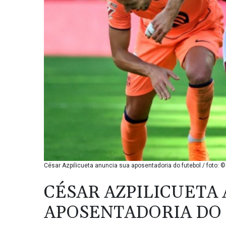
César Azpilicueta anuncia sua aposentadoria do futebol / foto: 
CÉSAR AZPILICUETA
APOSENTADORIA DO