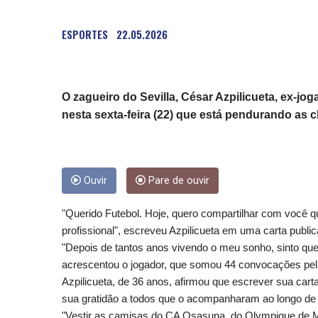
ESPORTES
22.05.2026
O zagueiro do Sevilla, César Azpilicueta, ex-jo
nesta sexta-feira (22) que está pendurando as c
Ouvir
Pare de ouvir
"Querido Futebol. Hoje, quero compartilhar com você 
profissional", escreveu Azpilicueta em uma carta publi
"Depois de tantos anos vivendo o meu sonho, sinto que 
acrescentou o jogador, que somou 44 convocações pela
Azpilicueta, de 36 anos, afirmou que escrever sua carta
sua gratidão a todos que o acompanharam ao longo de 
"Vestir as camisas do CA Osasuna, do Olympique de Ma