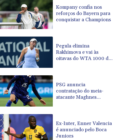
BRL 5.110598
Kompany confia nos
reforços do Bayern para
BSD 1.001871
conquistar a Champions
BTN 95.346152
BWP 13.550126
BYN 2.966287
BYR 19600
Pegula elimina
BZD 2.01494
Rakhimova e vai às
oitavas do WTA 1000 de
CAD 1.40277
Toronto
CDF 2259.999745
CHF 0.812405
CLF 0.023195
PSG anuncia
CLP 915.8799
contratação do meia-
CNY 6.74905
atacante Maghnes
Akliouche
CNH 6.74632
COP 3160.36
CRC 455.750926
Ex-Inter, Enner Valencia
CUC 1
é anunciado pelo Boca
CUP 26.5
Juniors