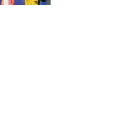
CVE 95.718223
CZK 21.040702
DJF 178.411296
DKK 6.487973
DOP 58.379523
DZD 132.877747
EGP 49.688096
ERN 15
ETB 161.7072
EUR 0.867899
FJD 2.215399
FKP 0.743241
GBP 0.743355
GEL 2.614976
GGP 0.743241
GHS 11.776297
GIP 0.743241
GMD 74.000443
GNF 8798.496547