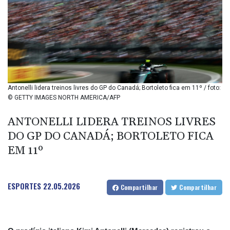
BIF 2992.5
BMD 1
BND 1.281592
BOB 12.13835
BRL 5.139397
BSD 0.999498
BTN 95.018556
BWP 13.553788
Antonelli lidera treinos livres do GP do Canadá; Bortoleto fica em 11º / foto:
BYN 2.956053
© GETTY IMAGES NORTH AMERICA/AFP
BYR 19600
BZD 2.010125
ANTONELLI LIDERA TREINOS LIVRES
CAD 1.400885
DO GP DO CANADÁ; BORTOLETO FICA
CDF
EM 11º
2260.999695
CHF 0.806745
CLF 0.023148
ESPORTES
22.05.2026
CLP 914.019672
Compartilhar
Compartilhar
CNY 6.749884
CNH 6.747135
COP 3182.69