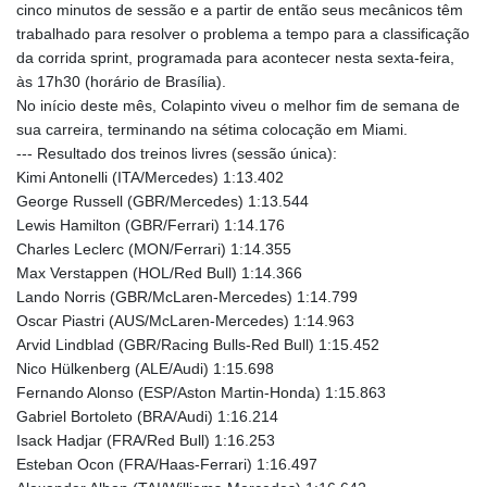
JPY 157.685498
cinco minutos de sessão e a partir de então seus mecânicos têm
KES 129.370087
trabalhado para resolver o problema a tempo para a classificação
KGS 87.450024
da corrida sprint, programada para acontecer nesta sexta-feira,
KHR
às 17h30 (horário de Brasília).
4052.501203
No início deste mês, Colapinto viveu o melhor fim de semana de
KMF 426.999813
sua carreira, terminando na sétima colocação em Miami.
KRW
--- Resultado dos treinos livres (sessão única):
1423.390058
Kimi Antonelli (ITA/Mercedes) 1:13.402
KWD 0.30922
George Russell (GBR/Mercedes) 1:13.544
KYD 0.83294
Lewis Hamilton (GBR/Ferrari) 1:14.176
KZT 469.017006
Charles Leclerc (MON/Ferrari) 1:14.355
LAK
Max Verstappen (HOL/Red Bull) 1:14.366
22605.000185
Lando Norris (GBR/McLaren-Mercedes) 1:14.799
LBP
Oscar Piastri (AUS/McLaren-Mercedes) 1:14.963
89550.000368
Arvid Lindblad (GBR/Racing Bulls-Red Bull) 1:15.452
LKR 335.394689
Nico Hülkenberg (ALE/Audi) 1:15.698
LRD 181.249812
Fernando Alonso (ESP/Aston Martin-Honda) 1:15.863
LSL 16.310315
Gabriel Bortoleto (BRA/Audi) 1:16.214
LTL 2.95274
Isack Hadjar (FRA/Red Bull) 1:16.253
LVL 0.60489
Esteban Ocon (FRA/Haas-Ferrari) 1:16.497
LYD 6.364992