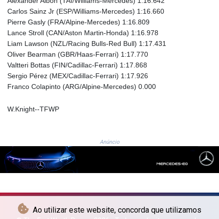
Alexander Albon (TAI/Williams-Mercedes) 1:16.642
MAD 9.31375
Carlos Sainz Jr (ESP/Williams-Mercedes) 1:16.660
MDL 17.365547
Pierre Gasly (FRA/Alpine-Mercedes) 1:16.809
MGA
Lance Stroll (CAN/Aston Martin-Honda) 1:16.978
4302.500677
Liam Lawson (NZL/Racing Bulls-Red Bull) 1:17.431
MKD 53.244888
Oliver Bearman (GBR/Haas-Ferrari) 1:17.770
MMK
Valtteri Bottas (FIN/Cadillac-Ferrari) 1:17.868
2099.302342
Sergio Pérez (MEX/Cadillac-Ferrari) 1:17.926
MNT
Franco Colapinto (ARG/Alpine-Mercedes) 0.000
3598.197717
MOP 8.074676
W.Knight--TFWP
MRU 40.080055
MUR 46.980119
MVR 15.449507
Anúncio
MWK
1737.000536
MXN 17.239496
MYR 4.089029
MZN 63.910031
NAD 16.320038
Ao utilizar este website, concorda que utilizamos
NGN