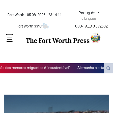
Português
Fort Worth - 05.08. 2026 - 23:14:11
ZWL 321.999592
6 Línguas
AED 3.672502
Fort Worth 33°C
USD
-
AED 3.672502
AFN 66.
ALL 80.697151
AMD
366.140164
AOA
918.000215
ARS
dos menores migrantes é 'insustentável'
Alemanha alerta para ‘nov
1496.239599
AUD 1.41677
AWG 1.8025
AZN 1.698216
BAM 1.693949
BBD 2.013026
BDT 123.715983
BHD 0.377097