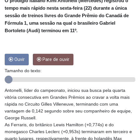
CRC 453.238407
O prodígio italiano Kimi Antonelli (Mercedes) registrou o
CUC 1
tempo mais rápido nesta sexta-feira (22) durante a única
CUP 26.5
sessão de treinos livres do Grande Prêmio do Canadá de
CVE 95.720523
Fórmula 1, uma sessão na qual o brasileiro Gabriel
CZK 20.93075
Bortoleto (Audi) terminou em 11º.
DJF 177.719659
DKK 6.46924
DOP 58.250135
DZD 132.812703
Ouvir
Pare de ouvir
EGP 49.803198
ERN 15
Tamanho do texto:
ETB 159.950237
EUR 0.865398
FJD 2.210021
Antonelli, líder do campeonato, iniciou sua busca pela quarta
FKP 0.743223
vitória consecutiva em Grandes Prêmios ao cravar a volta mais
GBP 0.742525
rápida no Circuito Gilles Villeneuve, terminando com uma
GEL 2.614953
vantagem de 0,142 segundo sobre seu companheiro de equipe,
GGP 0.743223
George Russell.
GHS 11.724975
As Ferraris, do britânico Lewis Hamilton (+0,774s) e do
GIP 0.743223
monegasco Charles Leclerc (+0,953s) terminaram em terceiro e
GMD 73.497329
quarto lugares, respectivamente, à frente do holandês Max