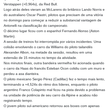
GNF
Verstappen (+0,964s), da Red Bull.
8782.501597
Logo atrás deles vieram as McLarens do britânico Lando Norris e
GTQ 7.623551
do australiano Oscar Piastri, pilotos que precisam de uma vitória
GYD 209.07221
no domingo para começar a reduzir a substancial vantagem de
HKD 7.843535
Antonelli na classificação do campeonato.
HNL 26.859789
O décimo lugar ficou com o espanhol Fernando Alonso (Aston
HRK 6.5197
Martin).
HTG 130.679554
A sessão de treinos foi interrompida por vários incidentes. Uma
HUF 313.14602
colisão envolvendo o carro da Williams do piloto tailandês
IDR 17879
Alexander Albon, na metade da sessão, resultou em uma
ILS 3.00375
extensão de 15 minutos no tempo da atividade.
IMP 0.743223
Nos minutos finais, outra bandeira vermelha foi acionada quando
INR 95.07895
o carro da Haas do francês Esteban Ocon colidiu com um muro e
IQD 1310.5
perdeu a asa dianteira.
IRR
O piloto mexicano Sergio Pérez (Cadillac) fez o tempo mais lento,
1374799.999856
terminando a +4,524s do ritmo dos líderes, enquanto o piloto
ISK 122.720325
argentino Franco Colapinto mal ficou na pista devido a problemas
JEP 0.743223
na unidade de potência de seu carro da Alpine e acabou não
JMD 158.828319
registrando tempo.
JOD 0.708998
O jovem piloto sul-americano retornou aos boxes com apenas