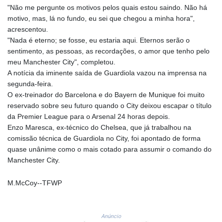
GNF
"Não me pergunte os motivos pelos quais estou saindo. Não há
8756.649224
motivo, mas, lá no fundo, eu sei que chegou a minha hora",
GTQ 7.607144
acrescentou.
GYD 208.588851
"Nada é eterno; se fosse, eu estaria aqui. Eternos serão o
HKD 7.84315
sentimento, as pessoas, as recordações, o amor que tenho pelo
HNL 26.723176
meu Manchester City", completou.
HRK 6.518804
A notícia da iminente saída de Guardiola vazou na imprensa na
HTG 130.363707
segunda-feira.
HUF 314.060388
O ex-treinador do Barcelona e do Bayern de Munique foi muito
IDR 17801
reservado sobre seu futuro quando o City deixou escapar o título
ILS 2.99985
da Premier League para o Arsenal 24 horas depois.
IMP 0.74148
Enzo Maresca, ex-técnico do Chelsea, que já trabalhou na
INR 95.210504
comissão técnica de Guardiola no City, foi apontado de forma
IQD
quase unânime como o mais cotado para assumir o comando do
1306.058902
Manchester City.
IRR
1375550.000352
M.McCoy--TFWP
ISK 123.340386
JEP 0.74148
JMD 158.335856
Anúncio