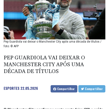
BIF 2985.079791
BMD 1
BND 1.277602
BOB 11.849673
BRL 5.083304
BSD 0.997016
BTN 94.875232
BWP 13.457596
Pep Guardiola vai deixar o Manchester City após uma década de títulos /
BYN 2.968819
foto: © AFP
BYR 19600
BZD 2.00519
PEP GUARDIOLA VAI DEIXAR O
CAD 1.39545
MANCHESTER CITY APÓS UMA
CDF 2262.50392
DÉCADA DE TÍTULOS
CHF 0.80949
CLF 0.023206
CLP 913.315746
ESPORTES
22.05.2026
CNY 6.747604
Compartilhar
Compartilhar
CNH 6.743285
COP
3142.844787