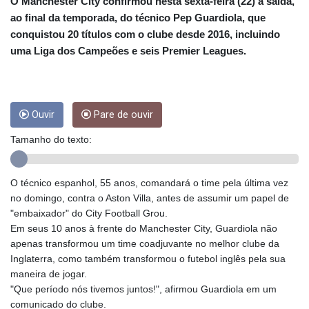
CRC 453.228387
O Manchester City confirmou nesta sexta-feira (22) a saída,
CUC 1
ao final da temporada, do técnico Pep Guardiola, que
CUP 26.5
conquistou 20 títulos com o clube desde 2016, incluindo
CVE 95.372573
uma Liga dos Campeões e seis Premier Leagues.
CZK 20.982104
DJF 177.546166
DKK 6.46804
DOP 58.20179
Ouvir
Pare de ouvir
DZD 132.308956
EGP 49.631449
Tamanho do texto:
ERN 15
ETB 160.923669
EUR 0.86495
O técnico espanhol, 55 anos, comandará o time pela última vez
FJD 2.20855
no domingo, contra o Aston Villa, antes de assumir um papel de
FKP 0.74148
"embaixador" do City Football Grou.
GBP 0.742583
Em seus 10 anos à frente do Manchester City, Guardiola não
GEL 2.610391
apenas transformou um time coadjuvante no melhor clube da
GGP 0.74148
Inglaterra, como também transformou o futebol inglês pela sua
GHS 11.700039
maneira de jogar.
GIP 0.74148
"Que período nós tivemos juntos!", afirmou Guardiola em um
GMD 73.503851
comunicado do clube.