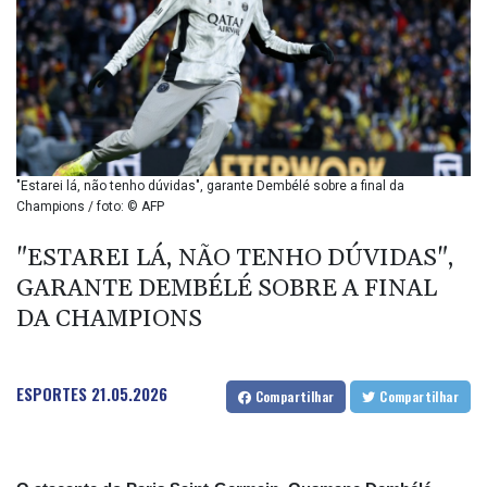
BIF 2985.079791
BMD 1
BND 1.277602
BOB 11.849673
BRL 5.083304
BSD 0.997016
BTN 94.875232
BWP 13.457596
"Estarei lá, não tenho dúvidas", garante Dembélé sobre a final da
BYN 2.968819
Champions / foto: © AFP
BYR 19600
BZD 2.00519
"ESTAREI LÁ, NÃO TENHO DÚVIDAS",
CAD 1.39545
GARANTE DEMBÉLÉ SOBRE A FINAL
CDF 2262.50392
DA CHAMPIONS
CHF 0.80802
CLF 0.023212
CLP 913.560396
ESPORTES
21.05.2026
CNY 6.747604
Compartilhar
Compartilhar
CNH 6.743285
COP
3142.844787