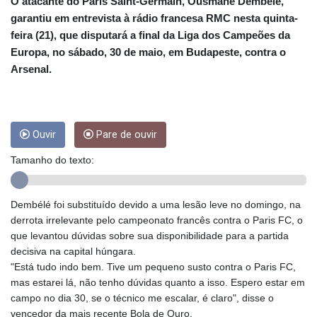
CRC 453.228387
O atacante do Paris Saint-Germain, Ousmane Dembélé,
CUC 1
garantiu em entrevista à rádio francesa RMC nesta quinta-
CUP 26.5
feira (21), que disputará a final da Liga dos Campeões da
CVE 95.372573
Europa, no sábado, 30 de maio, em Budapeste, contra o
CZK 20.982104
Arsenal.
DJF 177.546166
DKK 6.46804
DOP 58.20179
DZD 132.308956
Ouvir
Pare de ouvir
EGP 49.555853
ERN 15
Tamanho do texto:
ETB 160.923669
EUR 0.86495
FJD 2.20855
Dembélé foi substituído devido a uma lesão leve no domingo, na
FKP 0.740916
derrota irrelevante pelo campeonato francês contra o Paris FC, o
GBP 0.741235
que levantou dúvidas sobre sua disponibilidade para a partida
GEL 2.610391
decisiva na capital húngara.
GGP 0.740916
"Está tudo indo bem. Tive um pequeno susto contra o Paris FC,
GHS 11.700039
mas estarei lá, não tenho dúvidas quanto a isso. Espero estar em
GIP 0.740916
campo no dia 30, se o técnico me escalar, é claro", disse o
GMD 73.503851
vencedor da mais recente Bola de Ouro.