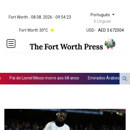
Português
Fort Worth - 08.08. 2026 - 09:54:23
ZWL 321.999592
6 Línguas
AED 3.672504
Fort Worth 30°C
USD
-
AED 3.672504
AFN 66.
ALL 80.629676
AMD
365.091035
AOA
917.000367
ARS
Pai de Lionel Messi morre aos 68 anos
Emirados Árabes afirmam q
1491.937897
AUD 1.417435
AWG 1.80125
AZN 1.70397
BAM 1.691649
BBD 2.00813
BDT 123.418242
BHD 0.375989