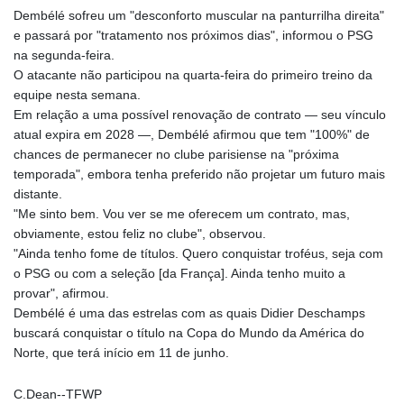
GNF
Dembélé sofreu um "desconforto muscular na panturrilha direita"
8756.649224
e passará por "tratamento nos próximos dias", informou o PSG
GTQ 7.607144
na segunda-feira.
GYD 208.588851
O atacante não participou na quarta-feira do primeiro treino da
HKD 7.84315
equipe nesta semana.
HNL 26.723176
Em relação a uma possível renovação de contrato — seu vínculo
HRK 6.518804
atual expira em 2028 —, Dembélé afirmou que tem "100%" de
HTG 130.363707
chances de permanecer no clube parisiense na "próxima
HUF 314.060388
temporada", embora tenha preferido não projetar um futuro mais
IDR 17801
distante.
ILS 2.99985
"Me sinto bem. Vou ver se me oferecem um contrato, mas,
IMP 0.740916
obviamente, estou feliz no clube", observou.
INR 95.210504
"Ainda tenho fome de títulos. Quero conquistar troféus, seja com
IQD
o PSG ou com a seleção [da França]. Ainda tenho muito a
1306.058902
provar", afirmou.
IRR
Dembélé é uma das estrelas com as quais Didier Deschamps
1375550.000352
buscará conquistar o título na Copa do Mundo da América do
ISK 123.340386
Norte, que terá início em 11 de junho.
JEP 0.740916
JMD 158.335856
C.Dean--TFWP