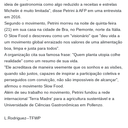
GNF
ideia de gastronomia como algo reduzido a receitas e estrelas
8798.496547
Michelin é muito limitada", disse Petrini à AFP em uma entrevista
GTQ 7.644462
em 2016.
GYD 209.601111
Segundo o movimento, Petrini morreu na noite de quinta-feira
HKD 7.84505
(21) em sua casa na cidade de Bra, no Piemonte, norte da Itália.
HNL 26.852845
O Slow Food o descreveu como um "visionário" que "deu vida a
HRK 6.538402
um movimento global enraizado nos valores de uma alimentação
HTG 130.990152
boa, limpa e justa para todos".
HUF 317.017497
A organização cita sua famosa frase: "Quem planta utopia colhe
IDR 17899
realidade" como um resumo de sua vida.
ILS 3.013971
"Ele acreditava de maneira veemente que os sonhos e as visões,
IMP 0.743241
quando são justos, capazes de inspirar a participação coletiva e
INR 95.21055
perseguidos com convicção, não são impossíveis de alcançar",
IQD
afirmou o movimento Slow Food.
1312.470159
Além de seu trabalho no movimento, Petrini fundou a rede
IRR
internacional 'Terra Madre' para a agricultura sustentável e a
1374850.000153
Universidade de Ciências Gastronômicas em Pollenzo.
ISK 123.589987
JEP 0.743241
L.Rodriguez--TFWP
JMD 158.809665