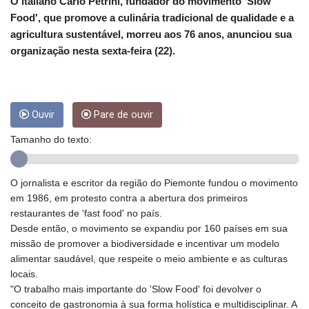
CRC 455.750926
O italiano Carlo Petrini, fundador do movimento 'Slow
CUC 1
Food', que promove a culinária tradicional de qualidade e a
CUP 26.5
agricultura sustentável, morreu aos 76 anos, anunciou sua
CVE 95.718223
organização nesta sexta-feira (22).
CZK 21.040702
DJF 178.411296
DKK 6.487973
DOP 58.379523
Ouvir
Pare de ouvir
DZD 132.877747
EGP 49.688096
Tamanho do texto:
ERN 15
ETB 161.7072
EUR 0.867899
O jornalista e escritor da região do Piemonte fundou o movimento
FJD 2.215399
em 1986, em protesto contra a abertura dos primeiros
FKP 0.743241
restaurantes de 'fast food' no país.
GBP 0.743355
Desde então, o movimento se expandiu por 160 países em sua
GEL 2.614976
missão de promover a biodiversidade e incentivar um modelo
GGP 0.743241
alimentar saudável, que respeite o meio ambiente e as culturas
GHS 11.776297
locais.
GIP 0.743241
"O trabalho mais importante do 'Slow Food' foi devolver o
GMD 74.000443
conceito de gastronomia à sua forma holística e multidisciplinar. A