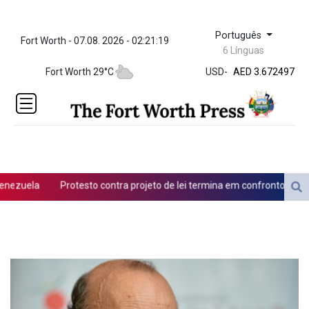
Português
Fort Worth - 07.08. 2026 - 02:21:19
ZWL 321.999592
6 Línguas
AED 3.672497
Fort Worth 29°C
USD
-
AED 3.672497
AFN 65.
ALL 80.950045
AMD
366.423744
AOA
917.999624
ARS
ezuela
Protesto contra projeto de lei termina em confronto na Arge
1499.772298
AUD 1.422799
AWG 1.8
AZN 1.701772
BAM 1.697824
BBD 2.017891
BDT 124.016338
BHD 0.377796