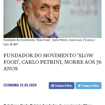
BIF 2994.283829
BMD 1
BND 1.284641
BOB 12.117713
BRL 5.110598
BSD 1.001871
BTN 95.346152
BWP 13.550126
Fundador do movimento 'Slow Food', Carlo Petrini, morre aos 76 anos /
BYN 2.966287
foto: © AFP
BYR 19600
BZD 2.01494
FUNDADOR DO MOVIMENTO 'SLOW
CAD 1.40277
FOOD', CARLO PETRINI, MORRE AOS 76
CDF
ANOS
2259.999745
CHF 0.812405
CLF 0.023195
ECONOMIA
22.05.2026
CLP 915.8799
Compartilhar
Compartilhar
CNY 6.74905
CNH 6.74632
COP 3160.36