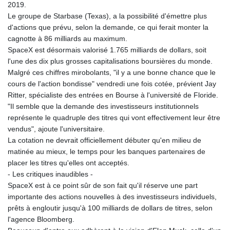
2019.
GNF
Le groupe de Starbase (Texas), a la possibilité d'émettre plus
8782.057677
d'actions que prévu, selon la demande, ce qui ferait monter la
GTQ 7.628986
cagnotte à 86 milliards au maximum.
GYD 209.187745
SpaceX est désormais valorisé 1.765 milliards de dollars, soit
HKD 7.84493
l'une des dix plus grosses capitalisations boursières du monde.
HNL 26.799903
Malgré ces chiffres mirobolants, "il y a une bonne chance que le
HRK 6.5335
cours de l'action bondisse" vendredi une fois cotée, prévient Jay
HTG 130.738004
Ritter, spécialiste des entrées en Bourse à l'université de Floride.
HUF 315.983502
"Il semble que la demande des investisseurs institutionnels
IDR 17848
représente le quadruple des titres qui vont effectivement leur être
ILS 3.00202
vendus", ajoute l'universitaire.
IMP 0.743241
La cotation ne devrait officiellement débuter qu'en milieu de
INR 95.21305
matinée au mieux, le temps pour les banques partenaires de
IQD 1309.80882
placer les titres qu'elles ont acceptés.
IRR
- Les critiques inaudibles -
1374849.999605
SpaceX est à ce point sûr de son fait qu'il réserve une part
ISK 123.620252
importante des actions nouvelles à des investisseurs individuels,
JEP 0.743241
prêts à engloutir jusqu'à 100 milliards de dollars de titres, selon
JMD 158.790465
l'agence Bloomberg.
JOD 0.709004