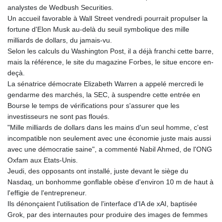
analystes de Wedbush Securities.
MAD 9.319182
Un accueil favorable à Wall Street vendredi pourrait propulser la
MDL 17.387495
fortune d'Elon Musk au-delà du seuil symbolique des mille
MGA
milliards de dollars, du jamais-vu.
4266.798513
Selon les calculs du Washington Post, il a déjà franchi cette barre,
MKD 53.374161
mais la référence, le site du magazine Forbes, le situe encore en-
MMK
deçà.
2099.552715
La sénatrice démocrate Elizabeth Warren a appelé mercredi le
MNT
gendarme des marchés, la SEC, à suspendre cette entrée en
3596.040078
Bourse le temps de vérifications pour s'assurer que les
MOP 8.079926
investisseurs ne sont pas floués.
MRU 40.196738
"Mille milliards de dollars dans les mains d'un seul homme, c'est
MUR 47.069843
incompatible non seulement avec une économie juste mais aussi
MVR 15.459842
avec une démocratie saine", a commenté Nabil Ahmed, de l'ONG
MWK
Oxfam aux Etats-Unis.
1733.805211
Jeudi, des opposants ont installé, juste devant le siège du
MXN 17.15491
Nasdaq, un bonhomme gonflable obèse d'environ 10 m de haut à
MYR 4.090201
l'effigie de l'entrepreneur.
MZN 63.912314
Ils dénonçaient l'utilisation de l'interface d'IA de xAI, baptisée
NAD 16.244058
Grok, par des internautes pour produire des images de femmes
NGN