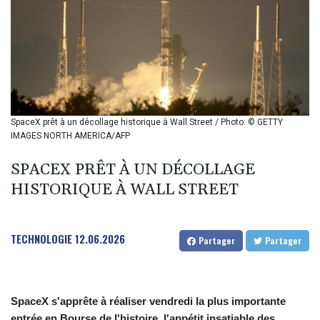
BIF 2993.650463
BMD 1
BND 1.281271
BOB 11.884005
BRL 5.099202
BSD 0.999879
BTN 95.145572
BWP 13.496235
SpaceX prêt à un décollage historique à Wall Street / Photo: © GETTY
BYN 2.977343
IMAGES NORTH AMERICA/AFP
BYR 19600
BZD 2.010921
SPACEX PRÊT À UN DÉCOLLAGE
CAD 1.400935
HISTORIQUE À WALL STREET
CDF
2259.999914
CHF 0.810275
TECHNOLOGIE
12.06.2026
Partager
Partager
CLF 0.023176
CLP 915.120204
CNY 6.74905
CNH 6.74693
SpaceX s'apprête à réaliser vendredi la plus importante
COP 3162.97
entrée en Bourse de l'histoire, l'appétit insatiable des