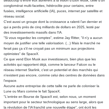
Beaucoup d'entre eux adhèrent à la vision d'Elon Musk, celle d'un
JPY 158.328497
conglomérat multi-facettes, hétéroclite pour certains, entre
KES 129.402481
fusées, intelligence artificielle (IA), puces, internet par satellite et
KGS 87.450304
réseau social.
KHR
C'est aussi un groupe dont la croissance a ralenti l'an dernier et
4061.274765
qui a perdu près de cinq milliards de dollars en 2025, lesté par
KMF 426.999937
des investissements massifs dans l'IA.
KRW
"Si vous regardez les comptes", estime Jay Ritter, "il n'y a aucun
1415.960098
moyen de justifier une telle valorisation. (...) Mais le marché ne
KWD 0.30888
ferait pas ça s'il ne croyait pas un minimum aux projections
KYD 0.833247
optimistes" de SpaceX.
KZT 468.616634
Ce que vend Elon Musk aux investisseurs, bien plus que les
LAK
activités qui rapportent déjà, comme le lanceur Falcon ou le
22575.258814
réseau internet Starlink, c'est un potentiel et des marchés qui
LBP
n'existent pas encore, comme celui des centres de données dans
89537.973119
l'espace.
LKR 335.380452
Aucune autre entreprise de cette taille ne parle de coloniser la
LRD 180.479173
Lune ou Mars comme le fait SpaceX.
LSL 16.244058
"L'entrée en Bourse de SpaceX est, selon nous, un moment
LTL 2.95274
important pour le secteur technologique au sens large, alors que
LVL 0.60489
la révolution de l'IA franchit une nouvelle étape", ont écrit les
LYD 6.360139