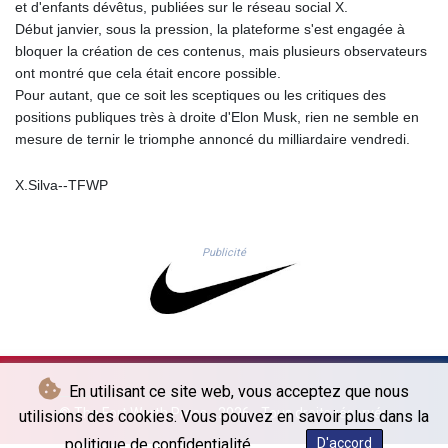
et d'enfants dévêtus, publiées sur le réseau social X.
1364.669975
Début janvier, sous la pression, la plateforme s'est engagée à
NIO 36.795607
bloquer la création de ces contenus, mais plusieurs observateurs
NOK 9.51425
ont montré que cela était encore possible.
NPR 152.232915
Pour autant, que ce soit les sceptiques ou les critiques des
NZD 1.703215
positions publiques très à droite d'Elon Musk, rien ne semble en
OMR 0.384497
mesure de ternir le triomphe annoncé du milliardaire vendredi.
PAB 0.999866
PEN 3.386262
X.Silva--TFWP
PGK 4.418787
PHP 60.862988
PKR 277.591253
Publicité
PLN 3.726103
PYG
5945.498155
QAR 3.655172
RON 4.553006
RSD 101.728999
RUB 82.351799
En utilisant ce site web, vous acceptez que nous
RWF
© The Fort Worth Press - 2026 - Tous droits réservés
utilisions des cookies. Vous pouvez en savoir plus dans la
1470.282086
politique de confidentialité.
D'accord