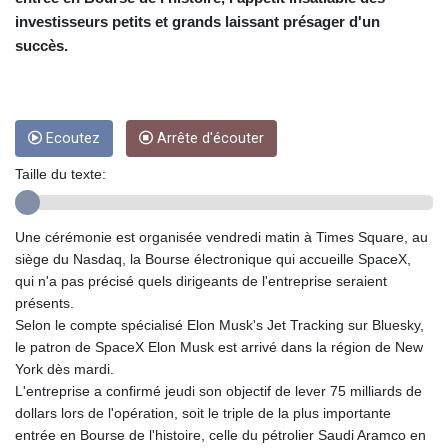
CRC 454.53954
investisseurs petits et grands laissant présager d'un
CUC 1
CUP 26.5
succès.
CVE 95.649308
CZK 21.032496
DJF 178.055931
DKK 6.480765
Ecoutez
Arrête d'écouter
DOP 58.368898
Taille du texte:
DZD 133.036949
EGP 49.778797
ERN 15
Une cérémonie est organisée vendredi matin à Times Square, au
ETB 161.383609
siège du Nasdaq, la Bourse électronique qui accueille SpaceX,
EUR 0.86693
qui n'a pas précisé quels dirigeants de l'entreprise seraient
FJD 2.21395
présents.
FKP 0.743241
Selon le compte spécialisé Elon Musk's Jet Tracking sur Bluesky,
GBP 0.743525
le patron de SpaceX Elon Musk est arrivé dans la région de New
GEL 2.614999
York dès mardi.
GGP 0.743241
L'entreprise a confirmé jeudi son objectif de lever 75 milliards de
GHS 11.733937
dollars lors de l'opération, soit le triple de la plus importante
GIP 0.743241
entrée en Bourse de l'histoire, celle du pétrolier Saudi Aramco en
GMD 73.99976