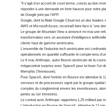
"Il s'agit d'un accord de court terme, conclu au bon mo
répondre à une demande en forte hausse pour notre plat
de Google joint par l'AFP.
Google, dont la filiale Google Cloud est un des leaders 
AWS et Microsoft Azure, reconnaît faire face à "une de
Le groupe de Mountain View a annoncé mi-mai une refo
transformation vers un assistant d'intelligence artifici
clients haut de gamme américains.
L'ensemble de l'industrie tech américaine est confronté
opérationnels en quantité suffisante et compte-tenu d'u
Le 6 mai, Anthropic, autre fleuron américain de la course
mégacontrat surprise avec SpaceX pour lui louer l'un d
Memphis (Tennessee).
Pour SpaceX, dont l'entrée en Bourse est attendue le 12 
serveurs et de processeurs signé par le groupe spatial d
comptes du conglomérat envers les investisseurs, alors q
pertes au 1er trimestre).
Le contrat avec Anthropic rapportera 1,25 milliard par mo
L'introduction en Bourse de SpaceX, attendue le 12 juin,