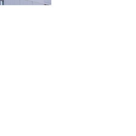
CVE 95.41136
prévu mais ne rassure
pas
CZK 20.9519
DJF 177.80489
DKK 6.47728
DOP 58.232602
DZD 132.972023
EGP 49.759399
ERN 15
ETB 161.161277
EUR 0.86649
FJD 2.21245
FKP 0.742819
GBP 0.742875
GEL 2.615019
GGP 0.742819
GHS 11.707393
GIP 0.742819
GMD 73.497057
GNF 8770.290382