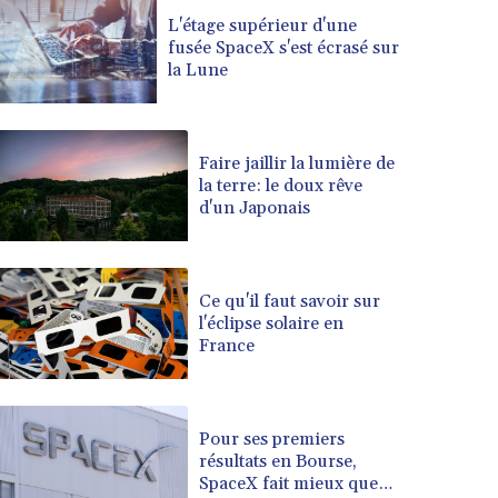
BRL 5.122797
L'étage supérieur d'une
fusée SpaceX s'est écrasé sur
BSD 0.998525
la Lune
BTN 94.928527
BWP 13.540594
BYN 2.95324
BYR 19600
Faire jaillir la lumière de
BZD 2.008246
la terre: le doux rêve
d'un Japonais
CAD 1.401015
CDF 2261.000165
CHF 0.808765
CLF 0.023148
Ce qu'il faut savoir sur
CLP 914.019832
l'éclipse solaire en
CNY 6.7502
France
CNH 6.749855
COP 3182.61
CRC 452.79721
Pour ses premiers
CUC 1
résultats en Bourse,
CUP 26.5
SpaceX fait mieux que