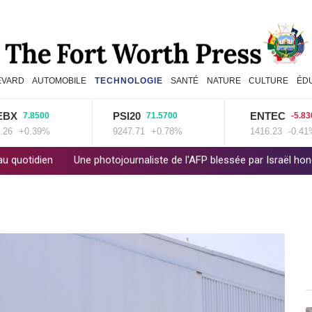
EVARD
AUTOMOBILE
TECHNOLOGIE
SANTÉ
NATURE
CULTURE
ÉD
PSI20
ENTEC
7.8500
71.5700
-5.8300
+0.39%
9247.71
+0.78%
1416.23
-0.41%
Une photojournaliste de l'AFP blessée par Israël honorée lors d'un