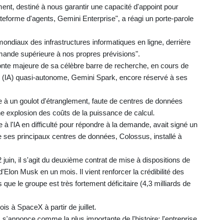
ment, destiné à nous garantir une capacité d'appoint pour
eforme d'agents, Gemini Enterprise", a réagi un porte-parole
mondiaux des infrastructures informatiques en ligne, derrière
mande supérieure à nos propres prévisions".
nte majeure de sa célèbre barre de recherche, en cours de
elle (IA) quasi-autonome, Gemini Spark, encore réservé à ses
e à un goulot d'étranglement, faute de centres de données
ne explosion des coûts de la puissance de calcul.
 à l'IA en difficulté pour répondre à la demande, avait signé un
e ses principaux centres de données, Colossus, installé à
juin, il s'agit du deuxième contrat de mise à dispositions de
'Elon Musk en un mois. Il vient renforcer la crédibilité des
ue le groupe est très fortement déficitaire (4,3 milliards de
is à SpaceX à partir de juillet.
 s'annonce comme la plus importante de l'histoire: l'entreprise