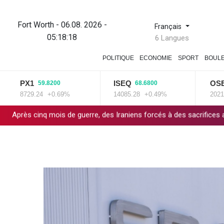
Fort Worth - 06.08. 2026 -
Français
05:18:19
6 Langues
POLITIQUE
ECONOMIE
SPORT
BOUL
PX1
ISEQ
OSEBX
59.8200
68.6800
8729.24
+0.69%
14085.28
+0.49%
2021.26
q mois de guerre, des Iraniens forcés à des sacrifices au quotidien