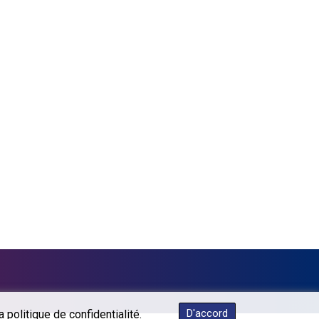
KGS 87.450259
KHR 4046.845459
KMF 426.999897
KRW 1425.00986
KWD 0.30896
KYD 0.832154
KZT 468.574643
LAK 22572.089904
LBP 89416.880105
LKR 335.026171
LRD 180.231552
LSL 16.381249
LTL 2.95274
LVL 0.60489
LYD 6.355428
MAD 9.306469
MDL 17.349168
MGA 4250.201175
D'accord
 politique de confidentialité.