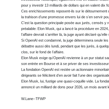
pour y investir 13 milliards de dollars qui en valent dix 
Ces enrichissements reposent-ils sur le détournement d
la trahison d'une promesse envers lui de s'en servir pou
C'est la question principale posée aux jurés, censés y ré
préalable: Elon Musk, qui a lancé la procédure en 2024, 
l'affaire devrait s'arrêter là, la juge ayant déclaré qu'ell
Si OpenAI est condamné, la juge déterminera seule les
débattre aussi dès lundi, pendant que les jurés, à quelq
clos, sur le fond de l'affaire.
Elon Musk exige qu'OpenAI revienne à un pur statut sans 
son entrée en Bourse et à se priver de ses investisseur
La fondation OpenAI est restée un actionnaire minoritai
dirigeants se félicitent d'en avoir fait l'une des organis
Elon Musk, lui, fustige une quasi-coquille vide. La fondat
annoncé un milliard de dons pour 2026, un mois avant l
W.Lane--TFWP