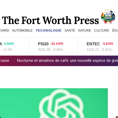
EVARD
AUTOMOBILE
TECHNOLOGIE
SANTÉ
NATURE
CULTURE
ÉD
PSI20
ENTEC
0600
-42.4300
-5.8300
.3%
9181.38
-0.46%
1416.23
-0.41%
urne et amatrice de café: une nouvelle espèce de grenouille découv