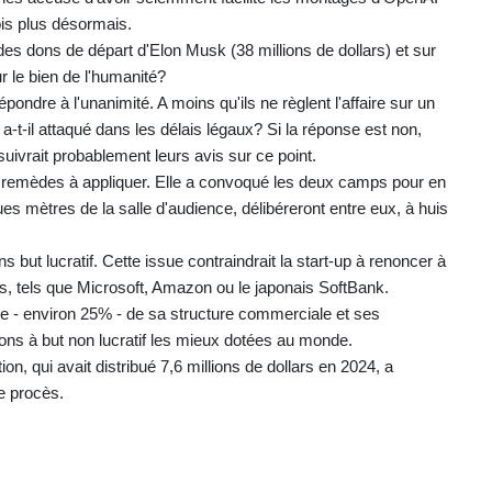
fois plus désormais.
es dons de départ d'Elon Musk (38 millions de dollars) et sur
r le bien de l'humanité?
pondre à l'unanimité. A moins qu'ils ne règlent l'affaire sur un
a-t-il attaqué dans les délais légaux? Si la réponse est non,
e suivrait probablement leurs avis sur ce point.
 remèdes à appliquer. Elle a convoqué les deux camps pour en
ues mètres de la salle d'audience, délibéreront entre eux, à huis
but lucratif. Cette issue contraindrait la start-up à renoncer à
s, tels que Microsoft, Amazon ou le japonais SoftBank.
re - environ 25% - de sa structure commerciale et ses
ations à but non lucratif les mieux dotées au monde.
ion, qui avait distribué 7,6 millions de dollars en 2024, a
e procès.