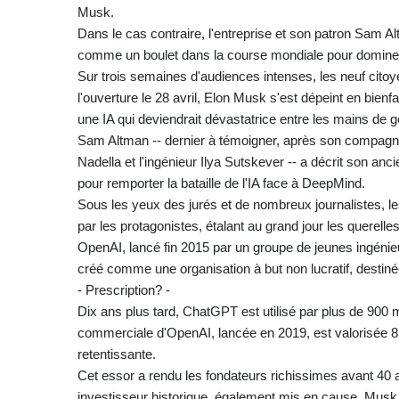
Musk.
Dans le cas contraire, l'entreprise et son patron Sam Alt
comme un boulet dans la course mondiale pour dominer 
Sur trois semaines d'audiences intenses, les neuf citoye
l'ouverture le 28 avril, Elon Musk s'est dépeint en bienfa
une IA qui deviendrait dévastatrice entre les mains de 
Sam Altman -- dernier à témoigner, après son compag
Nadella et l'ingénieur Ilya Sutskever -- a décrit son anc
pour remporter la bataille de l'IA face à DeepMind.
Sous les yeux des jurés et de nombreux journalistes, l
par les protagonistes, étalant au grand jour les querelles 
OpenAI, lancé fin 2015 par un groupe de jeunes ingénieu
créé comme une organisation à but non lucratif, destiné
- Prescription? -
Dix ans plus tard, ChatGPT est utilisé par plus de 900
commerciale d'OpenAI, lancée en 2019, est valorisée 85
retentissante.
Cet essor a rendu les fondateurs richissimes avant 40 an
investisseur historique, également mis en cause. Musk