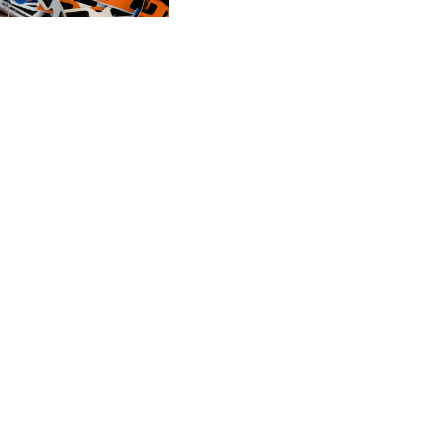
CVE 95.703894
CZK 20.982104
DJF 177.720393
DKK 6.46804
DOP 58.250393
DZD 132.93304
EGP 49.555853
ERN 15
ETB 160.000358
EUR 0.86495
FJD 2.20855
FKP 0.740916
GBP 0.741235
GEL 2.610391
GGP 0.740916
GHS 11.76039
GIP 0.740916
GMD 73.503851
GNF 8775.000355