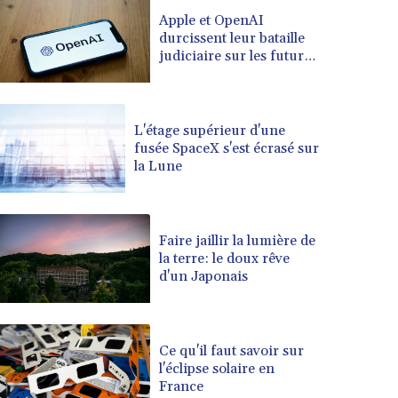
BRL 5.083304
Apple et OpenAI
durcissent leur bataille
BSD 0.999879
judiciaire sur les futurs
BTN 95.145572
appareils du créateur de
BWP 13.496235
ChatGPT
BYN 2.977343
BYR 19600
L'étage supérieur d'une
BZD 2.010921
fusée SpaceX s'est écrasé sur
la Lune
CAD 1.39555
CDF 2262.50392
CHF 0.80802
CLF 0.023137
Faire jaillir la lumière de
CLP 913.560396
la terre: le doux rêve
CNY 6.747604
d'un Japonais
CNH 6.743285
COP 3157.16
CRC 454.53954
Ce qu'il faut savoir sur
CUC 1
l'éclipse solaire en
CUP 26.5
France