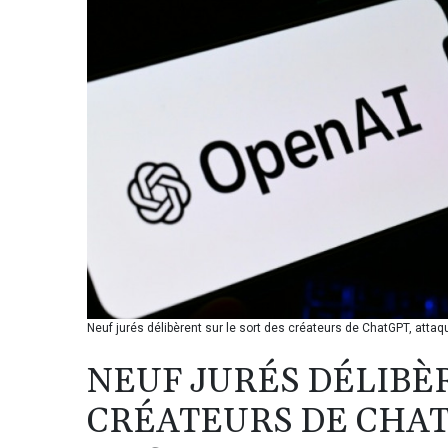
Neuf jurés délibèrent sur le sort des créateurs de ChatGPT, atta
NEUF JURÉS DÉLIBÈ
CRÉATEURS DE CHAT