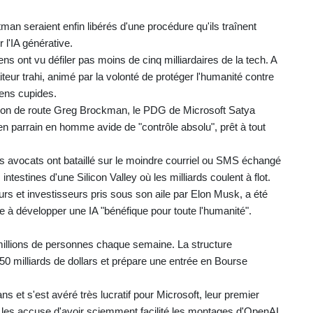
man seraient enfin libérés d'une procédure qu'ils traînent
l'IA générative.
ns ont vu défiler pas moins de cinq milliardaires de la tech. A
iteur trahi, animé par la volonté de protéger l'humanité contre
gens cupides.
non de route Greg Brockman, le PDG de Microsoft Satya
ien parrain en homme avide de "contrôle absolu", prêt à tout
es avocats ont bataillé sur le moindre courriel ou SMS échangé
intestines d'une Silicon Valley où les milliards coulent à flot.
rs et investisseurs pris sous son aile par Elon Musk, a été
e à développer une IA "bénéfique pour toute l'humanité".
 millions de personnes chaque semaine. La structure
0 milliards de dollars et prépare une entrée en Bourse
s et s'est avéré très lucratif pour Microsoft, leur premier
 les accuse d'avoir sciemment facilité les montages d'OpenAI