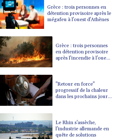
BRL 5.097604
Grèce : trois personnes en
détention provisoire après le
BSD 0.999879
mégafeu à l'ouest d'Athènes
BTN 95.145572
BWP 13.496235
BYN 2.977343
BYR 19600
Grèce : trois personnes
BZD 2.010921
en détention provisoire
après l'incendie à l'ouest
CAD 1.39555
d'Athènes
CDF 2262.50392
CHF 0.80802
CLF 0.023137
"Retour en force"
CLP 913.560396
progressif de la chaleur
CNY 6.747604
dans les prochains jours
en France
CNH 6.743285
COP 3157.16
CRC 454.53954
Le Rhin s'assèche,
CUC 1
l'industrie allemande en
CUP 26.5
quête de solutions