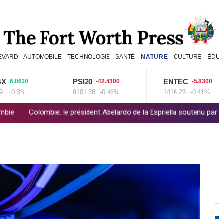
EVARD
AUTOMOBILE
TECHNOLOGIE
SANTÉ
NATURE
CULTURE
ÉDU
PSI20
ENTEC
600
-42.4300
-5.8300
3%
9181.38
-0.46%
1416.23
-0.41%
e: le président Abelardo de la Espriella soutenu par Trump, entre en