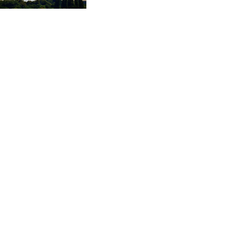
CVE 95.703894
CZK 20.982104
DJF 177.720393
DKK 6.46804
DOP 58.250393
DZD 132.93804
EGP 49.555853
ERN 15
ETB 160.000358
EUR 0.86495
FJD 2.20904
FKP 0.743241
GBP 0.741235
GEL 2.610391
GGP 0.743241
GHS 11.76039
GIP 0.743241
GMD 73.503851
GNF 8775.000355