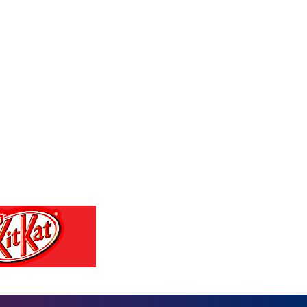
MKD 53.231298
MMK 2099.549369
MNT 3595.852714
MOP 8.059058
MRU 40.09223
MUR 47.250125
MVR 15.449987
MWK 1729.34998
MXN 17.152604
MYR 4.088496
MZN 63.904983
NAD 16.202107
NGN 1361.610134
NIO 36.701693
NOK 9.51214
NPR 151.845026
NZD 1.700955
OMR 0.382805
PAB 0.997314