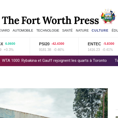
EVARD
AUTOMOBILE
TECHNOLOGIE
SANTÉ
NATURE
CULTURE
ÉDU
PSI20
ENTEC
600
-42.4300
-5.8300
3%
9181.38
-0.46%
1416.23
-0.41%
kina et Gauff rejoignent les quarts à Toronto
Tour de France: Vo