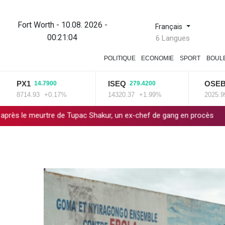
Fort Worth - 10.08. 2026 -
Français
00:21:05
6 Langues
POLITIQUE
ECONOMIE
SPORT
BOUL
PX1
ISEQ
OSEBX
14.7900
279.4200
6.0
714.93
+0.17%
14320.37
+1.99%
2025.99
+0.
re de Tupac Shakur, un ex-chef de gang en procès
WTA 1000: Ryba