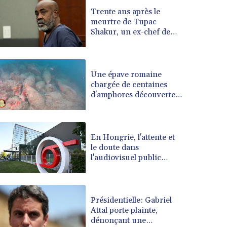
BRL 5.083898
Trente ans après le
meurtre de Tupac
BSD 0.997309
Shakur, un ex-chef de
BTN 94.901089
gang en procès
BWP 13.461555
BYN 2.969692
BYR 19600
Une épave romaine
BZD 2.005779
chargée de centaines
d'amphores découverte
CAD 1.39606
au large de la Sicile
CDF 2262.502134
CHF 0.809098
CLF 0.023198
En Hongrie, l'attente et
CLP 913.000141
le doute dans
CNY 6.747598
l'audiovisuel public
après un mois sans JT
CNH 6.74699
COP 3157.69
CRC 453.361712
Présidentielle: Gabriel
CUC 1
Attal porte plainte,
CUP 26.5
dénonçant une