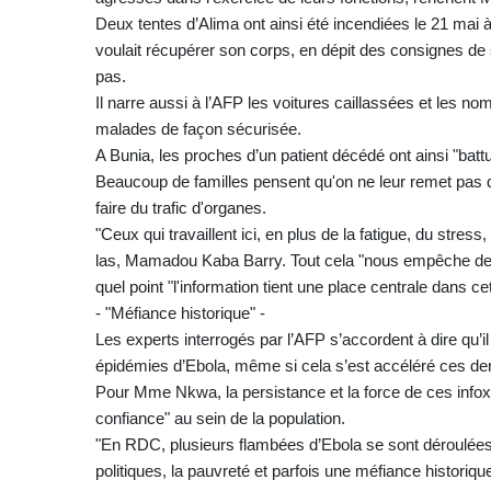
Deux tentes d’Alima ont ainsi été incendiées le 21 mai à 
voulait récupérer son corps, en dépit des consignes de 
pas.
Il narre aussi à l’AFP les voitures caillassées et les n
malades de façon sécurisée.
A Bunia, les proches d’un patient décédé ont ainsi "bat
Beaucoup de familles pensent qu'on ne leur remet pas di
faire du trafic d'organes.
"Ceux qui travaillent ici, en plus de la fatigue, du stre
las, Mamadou Kaba Barry. Tout cela "nous empêche de fai
quel point "l'information tient une place centrale dans cett
- "Méfiance historique" -
Les experts interrogés par l’AFP s’accordent à dire qu’il
épidémies d’Ebola, même si cela s’est accéléré ces de
Pour Mme Nkwa, la persistance et la force de ces infox s
confiance" au sein de la population.
"En RDC, plusieurs flambées d’Ebola se sont déroulées 
politiques, la pauvreté et parfois une méfiance historiqu