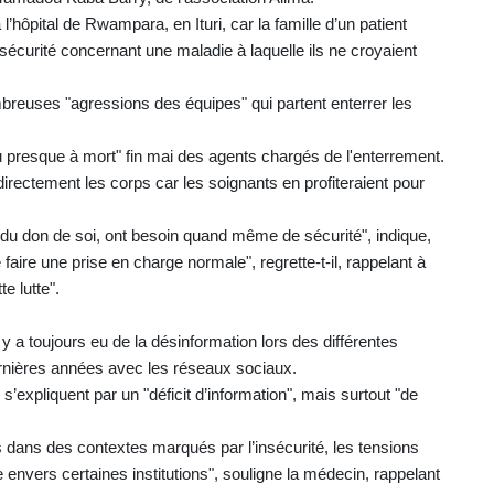
l’hôpital de Rwampara, en Ituri, car la famille d’un patient
sécurité concernant une maladie à laquelle ils ne croyaient
ombreuses "agressions des équipes" qui partent enterrer les
tu presque à mort" fin mai des agents chargés de l'enterrement.
rectement les corps car les soignants en profiteraient pour
ss, du don de soi, ont besoin quand même de sécurité", indique,
re une prise en charge normale", regrette-t-il, rappelant à
e lutte".
 y a toujours eu de la désinformation lors des différentes
rnières années avec les réseaux sociaux.
’expliquent par un "déficit d’information", mais surtout "de
dans des contextes marqués par l’insécurité, les tensions
e envers certaines institutions", souligne la médecin, rappelant