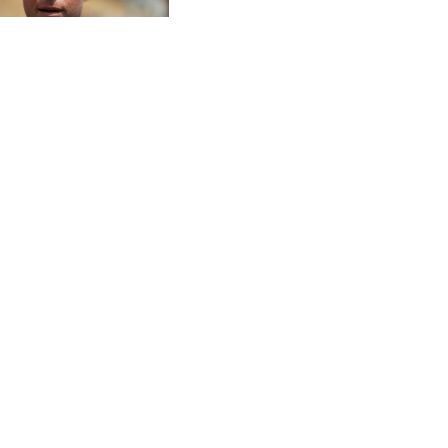
CVE 95.398565
ingérence russe
CZK 21.010974
DJF 177.598394
DKK 6.472445
DOP 58.218911
DZD 132.350167
EGP 49.803294
ERN 15
ETB 160.971007
EUR 0.865819
FJD 2.20855
FKP 0.74148
GBP 0.741655
GEL 2.610398
GGP 0.74148
GHS 11.701051
GIP 0.74148
GMD 73.50146
GNF 8759.111457