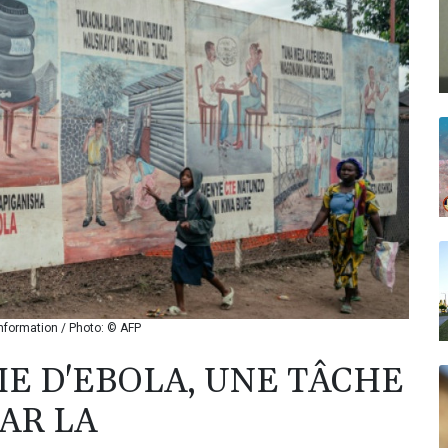
sinformation / Photo: © AFP
IE D'EBOLA, UNE TÂCHE
PAR LA