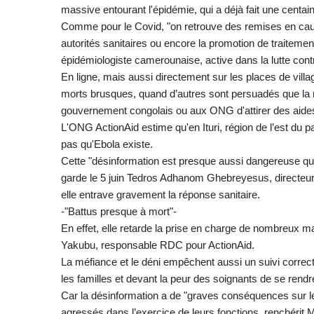
massive entourant l'épidémie, qui a déjà fait une centa
Comme pour le Covid, "on retrouve des remises en caus
autorités sanitaires ou encore la promotion de traite
épidémiologiste camerounaise, active dans la lutte contr
En ligne, mais aussi directement sur les places de villag
morts brusques, quand d’autres sont persuadés que la m
gouvernement congolais ou aux ONG d'attirer des aides
L'ONG ActionAid estime qu'en Ituri, région de l’est du p
pas qu'Ebola existe.
Cette "désinformation est presque aussi dangereuse que 
garde le 5 juin Tedros Adhanom Ghebreyesus, directeur
elle entrave gravement la réponse sanitaire.
-"Battus presque à mort"-
En effet, elle retarde la prise en charge de nombreux ma
Yakubu, responsable RDC pour ActionAid.
La méfiance et le déni empêchent aussi un suivi correct
les familles et devant la peur des soignants de se rendr
Car la désinformation a de "graves conséquences sur l
agressés dans l’exercice de leurs fonctions, renchérit