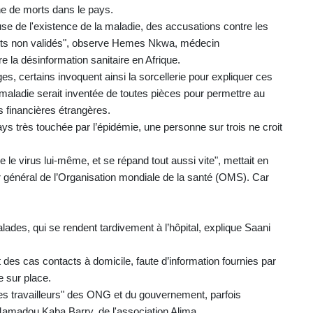
ine de morts dans le pays.
e de l'existence de la maladie, des accusations contre les
ments non validés", observe Hemes Nkwa, médecin
e la désinformation sanitaire en Afrique.
es, certains invoquent ainsi la sorcellerie pour expliquer ces
aladie serait inventée de toutes pièces pour permettre au
 financières étrangères.
ays très touchée par l’épidémie, une personne sur trois ne croit
le virus lui-même, et se répand tout aussi vite", mettait en
 général de l’Organisation mondiale de la santé (OMS). Car
lades, qui se rendent tardivement à l’hôpital, explique Saani
 des cas contacts à domicile, faute d’information fournies par
e sur place.
es travailleurs" des ONG et du gouvernement, parfois
 Mamadou Kaba Barry, de l'association Alima.