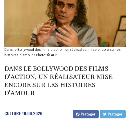
BIF 2987.5
BMD 1
BND 1.281271
BOB 11.884005
BRL 5.083304
BSD 0.999879
BTN 95.145572
BWP 13.496235
Dans le Bollywood des films d'action, un réalisateur mise encore sur les
BYN 2.977343
histoires d'amour / Photo: © AFP
BYR 19600
BZD 2.010921
DANS LE BOLLYWOOD DES FILMS
CAD 1.39555
D'ACTION, UN RÉALISATEUR MISE
CDF 2262.50392
ENCORE SUR LES HISTOIRES
CHF 0.80802
D'AMOUR
CLF 0.023137
CLP 913.560396
CNY 6.747604
CNH 6.743285
CULTURE
10.06.2026
Partager
Partager
COP 3157.16
CRC 454.53954