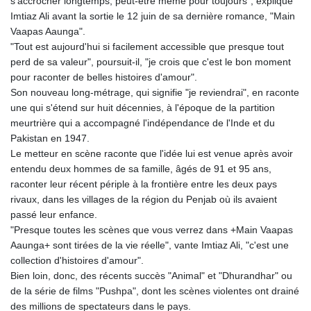
s'accrocher longtemps, peut-être même pour toujours", explique
8775.000355
Imtiaz Ali avant la sortie le 12 juin de sa dernière romance, "Main
GTQ 7.628986
Vaapas Aaunga".
GYD 209.187745
"Tout est aujourd'hui si facilement accessible que presque tout
HKD 7.84315
perd de sa valeur", poursuit-il, "je crois que c'est le bon moment
HNL 26.880388
pour raconter de belles histoires d'amour".
HRK 6.518804
Son nouveau long-métrage, qui signifie "je reviendrai", en raconte
HTG 130.738004
une qui s'étend sur huit décennies, à l'époque de la partition
HUF 314.060388
meurtrière qui a accompagné l'indépendance de l'Inde et du
IDR 17801
Pakistan en 1947.
ILS 2.99985
Le metteur en scène raconte que l'idée lui est venue après avoir
IMP 0.743241
entendu deux hommes de sa famille, âgés de 91 et 95 ans,
INR 95.13785
raconter leur récent périple à la frontière entre les deux pays
IQD 1310.5
rivaux, dans les villages de la région du Penjab où ils avaient
IRR
passé leur enfance.
1375550.000352
"Presque toutes les scènes que vous verrez dans +Main Vaapas
ISK 123.340386
Aaunga+ sont tirées de la vie réelle", vante Imtiaz Ali, "c'est une
JEP 0.743241
collection d'histoires d'amour".
JMD 158.790465
Bien loin, donc, des récents succès "Animal" et "Dhurandhar" ou
JOD 0.70904
de la série de films "Pushpa", dont les scènes violentes ont drainé
JPY 157.80604
des millions de spectateurs dans le pays.