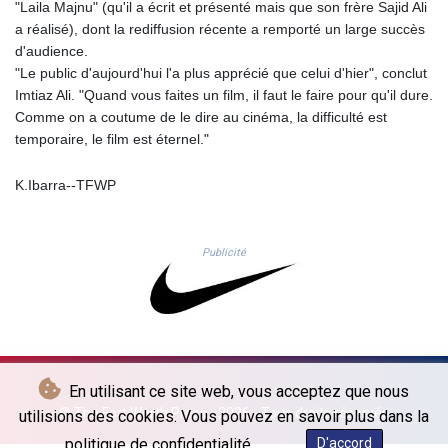
"Laila Majnu" (qu'il a écrit et présenté mais que son frère Sajid Ali
MDL 17.387495
a réalisé), dont la rediffusion récente a remporté un large succès
MGA
d'audience.
4310.000347
"Le public d'aujourd'hui l'a plus apprécié que celui d'hier", conclut
MKD 53.374161
Imtiaz Ali. "Quand vous faites un film, il faut le faire pour qu'il dure.
MMK
Comme on a coutume de le dire au cinéma, la difficulté est
2099.552715
temporaire, le film est éternel."
MNT
3596.040078
K.Ibarra--TFWP
MOP 8.079926
MRU 40.090379
MUR 47.050378
Publicité
MVR 15.450378
MWK
1737.000345
MXN 17.136204
MYR 4.090104
MZN 63.905039
En utilisant ce site web, vous acceptez que nous
NAD 16.250377
© The Fort Worth Press - 2026 - Tous droits réservés
utilisions des cookies. Vous pouvez en savoir plus dans la
NGN
1364.860377
politique de confidentialité.
D'accord