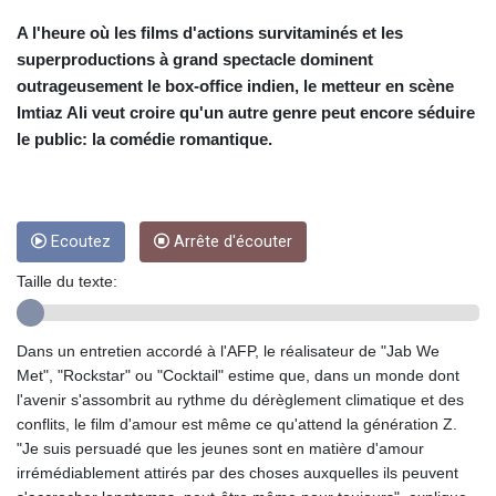
CUC 1
CUP 26.5
A l'heure où les films d'actions survitaminés et les
CVE 95.703894
superproductions à grand spectacle dominent
CZK 20.982104
outrageusement le box-office indien, le metteur en scène
DJF 177.720393
Imtiaz Ali veut croire qu'un autre genre peut encore séduire
DKK 6.46804
le public: la comédie romantique.
DOP 58.250393
DZD 132.93304
EGP 49.555853
ERN 15
Ecoutez
Arrête d'écouter
ETB 160.000358
EUR 0.86495
Taille du texte:
FJD 2.20855
FKP 0.743241
GBP 0.741235
Dans un entretien accordé à l'AFP, le réalisateur de "Jab We
GEL 2.610391
Met", "Rockstar" ou "Cocktail" estime que, dans un monde dont
GGP 0.743241
l'avenir s'assombrit au rythme du dérèglement climatique et des
GHS 11.76039
conflits, le film d'amour est même ce qu'attend la génération Z.
GIP 0.743241
"Je suis persuadé que les jeunes sont en matière d'amour
GMD 73.503851
irrémédiablement attirés par des choses auxquelles ils peuvent
GNF