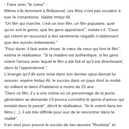
KES 128.780385
- Faire avec "le coeur" -
KGS 87.450384
Même s'ils dominent à Bollywood, ces films n'ont pas vocation à
KHR
tuer le romantisme, répète Imtiaz Ali.
4052.503796
"Un film qui marche, c'est un bon film, un film populaire, quel
KMF 426.00035
qu'en soit le genre, que les gens apprécient", insiste-t-il. "Ceux
KRW
qui créent en recourant à des sentiments négatifs n'obtiennent
1407.890383
que des succès instantanés."
KWD 0.30866
"Pour durer, il faut autre chose: le cœur de ceux qui font le film",
KYD 0.833247
estime le réalisateur. "Si la matière est authentique, si les gens
KZT 468.616634
voient l'amour avec lequel le film a été fait et qu'il est divertissant,
LAK
alors ils l'apprécieront."
22582.503779
L'énergie qu'il dit avoir mise dans son dernier opus devrait lui
LBP
assurer, espère Imtiaz Ali, le succès dans un pays dont la moitié
89550.000349
du milliard et demi d'habitants a moins de 25 ans.
LKR 335.380452
"Dans ce film, il y a une scène où un personnage de la jeune
LRD 181.550382
génération se demande s'il pourra connaître le genre d'amour qui
LSL 16.130381
existait dans le passé", décrit le réalisateur, "ils le voient dans les
LTL 2.95274
films (...), il est très difficile pour eux de le rencontrer dans la
LVL 0.60489
réalité".
LYD 6.365039
Il en veut pour preuve le succès de ses œuvres "Rockstar" et
MAD 9.305039