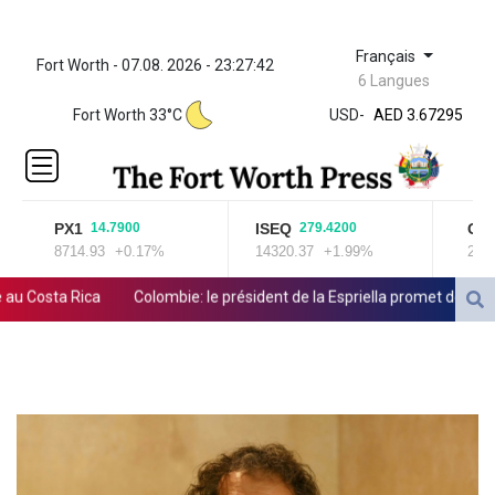
Français
Fort Worth - 07.08. 2026 - 23:27:42
ZWL 321.999592
6 Langues
AED 3.67295
Fort Worth 33°C
USD
-
AED 3.67295
AFN 66.
ALL 80.603989
AMD
366.170403
PX1
ISEQ
OSE
14.7900
279.4200
AOA
8714.93
+0.17%
14320.37
+1.99%
2025.
917.000367
ARS
Costa Rica
Colombie: le président de la Espriella promet de combattr
1491.937904
AUD 1.414627
rolifère
AWG 1.80125
AZN 1.70397
BAM 1.696506
BBD 2.013896
BDT 123.776354
BHD 0.377104