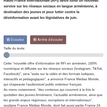
CUP 26.5
Radio France Internationale (RFI) lance lundi un nouveau
CVE 95.518807
service sur les réseaux sociaux en langue arménienne, à
CZK 21.01155
destination des jeunes et pour lutter contre la
DJF 178.03342
désinformation avant les législatives de juin.
DKK 6.48206
DOP 58.256128
DZD 133.025013
EGP 49.694994
Ecoutez
Arrête d'écouter
ERN 15
ETB 161.364703
Taille du texte:
EUR 0.86707
FJD 2.21295
FKP 0.742819
Cette "nouvelle offre d'information de RFI en arménien, 100%
GBP 0.74295
numérique et diffusée sur les réseaux sociaux (Instagram, TikTok,
GEL 2.615034
Facebook)", sera "axée sur la vidéo et des formats ludiques,
GGP 0.742819
interactifs et pédagogiques", a annoncé France Médias Monde,
GHS 11.751814
qui chapeaute l'audiovisuel public extérieur français.
GIP 0.742819
Au menu notamment, "des contenus qui couvrent à la fois le
GMD 73.496998
quotidien des jeunes Arméniens, l'actualité arménienne, ainsi que
GNF
les grands enjeux régionaux, européens et internationaux",
8780.470902
souligne France Médias Monde, dont fait aussi partie France 24.