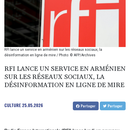
BND 1.281981
BOB 12.092258
BRL 5.108601
BSD 0.999753
BTN 95.145446
BWP 13.521485
BYN 2.960018
BYR 19600
RFI lance un service en arménien sur les réseaux sociaux, la
BZD 2.010681
désinformation en ligne de mire / Photo: © AFP/Archives
CAD 1.402805
CDF
RFI LANCE UN SERVICE EN ARMÉNIEN
2260.999588
SUR LES RÉSEAUX SOCIAUX, LA
CHF 0.81057
DÉSINFORMATION EN LIGNE DE MIRE
CLF 0.023103
CLP 912.480449
CNY 6.749509
CULTURE
25.05.2026
CNH 6.748385
Partager
Partager
COP 3165.55
CRC 454.762008
CUC 1