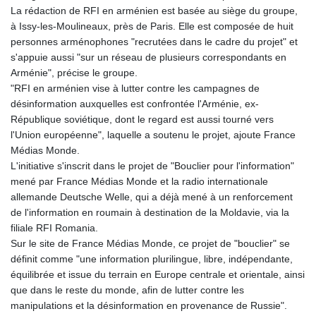
GTQ 7.628337
La rédaction de RFI en arménien est basée au siège du groupe,
GYD 209.158083
à Issy-les-Moulineaux, près de Paris. Elle est composée de huit
HKD 7.844705
personnes arménophones "recrutées dans le cadre du projet" et
HNL 26.796086
s'appuie aussi "sur un réseau de plusieurs correspondants en
HRK 6.532399
Arménie", précise le groupe.
HTG 130.718954
"RFI en arménien vise à lutter contre les campagnes de
HUF 316.080502
désinformation auxquelles est confrontée l'Arménie, ex-
IDR 17901
République soviétique, dont le regard est aussi tourné vers
ILS 3.007702
l'Union européenne", laquelle a soutenu le projet, ajoute France
IMP 0.742819
Médias Monde.
INR 95.254898
L'initiative s'inscrit dans le projet de "Bouclier pour l'information"
IQD
mené par France Médias Monde et la radio internationale
1309.701703
allemande Deutsche Welle, qui a déjà mené à un renforcement
IRR
de l'information en roumain à destination de la Moldavie, via la
1374800.000067
filiale RFI Romania.
ISK 123.469731
Sur le site de France Médias Monde, ce projet de "bouclier" se
JEP 0.742819
définit comme "une information plurilingue, libre, indépendante,
JMD 158.474679
équilibrée et issue du terrain en Europe centrale et orientale, ainsi
JOD 0.70901
que dans le reste du monde, afin de lutter contre les
JPY 158.299704
manipulations et la désinformation en provenance de Russie".