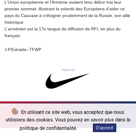
KES 129.359593
L'Union européenne et l'Arménie avaient tenu début mai leur
KGS 87.450107
premier sommet, illustrant la volonté des Européens d'aider ce
KHR
pays du Caucase à s'éloigner prudemment de la Russie, son allié
4056.705519
historique.
KMF 426.999942
L'arménien est la 17e langue de diffusion de RFI, en plus du
KRW
français.
1422.689712
KWD 0.30959
J.P.Estrada--TFWP
KYD 0.833171
KZT 468.495939
LAK
Publicité
22589.41952
LBP
89528.70601
LKR 335.825291
LRD 180.459725
LSL 16.307022
En utilisant ce site web, vous acceptez que nous
LTL 2.95274
© The Fort Worth Press - 2026 - Tous droits réservés
utilisions des cookies. Vous pouvez en savoir plus dans la
LVL 0.60489
politique de confidentialité.
D'accord
LYD 6.373118
MAD 9.327951