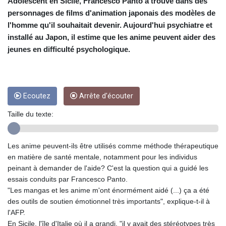
CRC 453.228387
Adolescent en Sicile, Francesco Panto a trouvé dans des
CUC 1
personnages de films d'animation japonais des modèles de
CUP 26.5
l'homme qu'il souhaitait devenir. Aujourd'hui psychiatre et
CVE 95.372573
installé au Japon, il estime que les anime peuvent aider des
CZK 20.982104
jeunes en difficulté psychologique.
DJF 177.546166
DKK 6.46804
DOP 58.20179
DZD 132.308956
Ecoutez
Arrête d'écouter
EGP 49.555853
ERN 15
Taille du texte:
ETB 160.923669
EUR 0.86495
FJD 2.20855
Les anime peuvent-ils être utilisés comme méthode thérapeutique
FKP 0.740916
en matière de santé mentale, notamment pour les individus
GBP 0.742583
peinant à demander de l'aide? C'est la question qui a guidé les
GEL 2.610391
essais conduits par Francesco Panto.
GGP 0.740916
"Les mangas et les anime m'ont énormément aidé (...) ça a été
GHS 11.700039
des outils de soutien émotionnel très importants", explique-t-il à
GIP 0.740916
l'AFP.
GMD 73.503851
En Sicile, l'île d'Italie où il a grandi, "il y avait des stéréotypes très