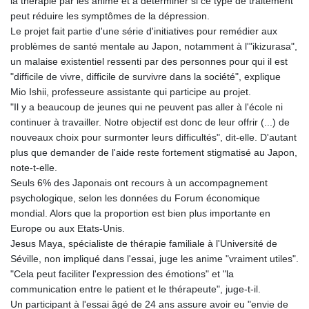
la thérapie par les anime et à déterminer si ce type de traitement
LYD 6.341738
peut réduire les symptômes de la dépression.
MAD 9.29222
Le projet fait partie d'une série d'initiatives pour remédier aux
MDL 17.337716
problèmes de santé mentale au Japon, notamment à l'"ikizurasa",
MGA
un malaise existentiel ressenti par des personnes pour qui il est
4254.638239
"difficile de vivre, difficile de survivre dans la société", explique
MKD 53.215413
Mio Ishii, professeure assistante qui participe au projet.
MMK
"Il y a beaucoup de jeunes qui ne peuvent pas aller à l'école ni
2099.750695
continuer à travailler. Notre objectif est donc de leur offrir (...) de
MNT
nouveaux choix pour surmonter leurs difficultés", dit-elle. D'autant
3597.347644
plus que demander de l'aide reste fortement stigmatisé au Japon,
MOP 8.056654
note-t-elle.
MRU 40.080439
Seuls 6% des Japonais ont recours à un accompagnement
MUR 47.070378
psychologique, selon les données du Forum économique
MVR 15.450378
mondial. Alors que la proportion est bien plus importante en
MWK
Europe ou aux Etats-Unis.
1728.841413
Jesus Maya, spécialiste de thérapie familiale à l'Université de
MXN 17.13635
Séville, non impliqué dans l'essai, juge les anime "vraiment utiles".
MYR 4.090104
"Cela peut faciliter l'expression des émotions" et "la
MZN 63.905039
communication entre le patient et le thérapeute", juge-t-il.
NAD 16.197552
Un participant à l'essai âgé de 24 ans assure avoir eu "envie de