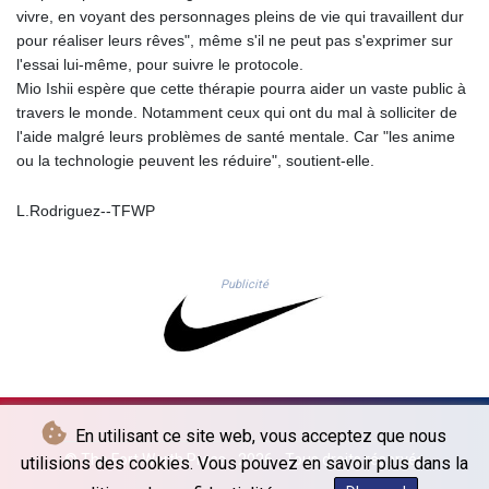
NGN
vivre, en voyant des personnages pleins de vie qui travaillent dur
1364.860377
pour réaliser leurs rêves", même s'il ne peut pas s'exprimer sur
NIO 36.690741
l'essai lui-même, pour suivre le protocole.
NOK 9.51237
Mio Ishii espère que cette thérapie pourra aider un vaste public à
NPR 151.800372
travers le monde. Notamment ceux qui ont du mal à solliciter de
NZD 1.701115
l'aide malgré leurs problèmes de santé mentale. Car "les anime
OMR 0.382693
ou la technologie peuvent les réduire", soutient-elle.
PAB 0.997016
PEN 3.376465
L.Rodriguez--TFWP
PGK 4.406003
PHP 60.705038
PKR 276.796523
Publicité
PLN 3.719205
PYG
5928.296501
QAR 3.644596
RON 4.536304
RSD 101.492021
En utilisant ce site web, vous acceptez que nous
RUB 81.598409
© The Fort Worth Press - 2026 - Tous droits réservés
utilisions des cookies. Vous pouvez en savoir plus dans la
RWF