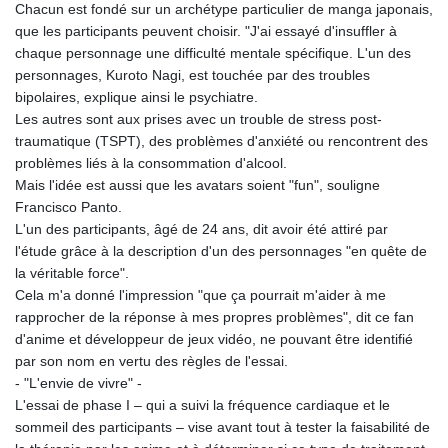
JOD 0.70904
Chacun est fondé sur un archétype particulier de manga japonais,
JPY 157.80604
que les participants peuvent choisir. "J'ai essayé d'insuffler à
KES 129.014401
chaque personnage une difficulté mentale spécifique. L'un des
KGS 87.450384
personnages, Kuroto Nagi, est touchée par des troubles
KHR
bipolaires, explique ainsi le psychiatre.
4049.647537
Les autres sont aux prises avec un trouble de stress post-
KMF 426.00035
traumatique (TSPT), des problèmes d'anxiété ou rencontrent des
KRW
problèmes liés à la consommation d'alcool.
1407.890383
Mais l'idée est aussi que les avatars soient "fun", souligne
KWD 0.30866
Francisco Panto.
KYD 0.830861
L'un des participants, âgé de 24 ans, dit avoir été attiré par
KZT 467.275008
l'étude grâce à la description d'un des personnages "en quête de
LAK
la véritable force".
22510.919863
Cela m'a donné l'impression "que ça pourrait m'aider à me
LBP
rapprocher de la réponse à mes propres problèmes", dit ce fan
89282.792025
d'anime et développeur de jeux vidéo, ne pouvant être identifié
LKR 334.420274
par son nom en vertu des règles de l'essai.
LRD 179.959348
- "L'envie de vivre" -
LSL 16.197552
L'essai de phase I – qui a suivi la fréquence cardiaque et le
LTL 2.95274
sommeil des participants – vise avant tout à tester la faisabilité de
LVL 0.60489