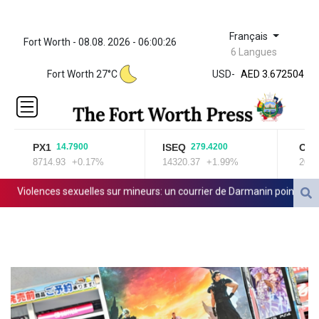
Français
Fort Worth - 08.08. 2026 - 06:00:26
ZWL 321.999592
6 Langues
AED 3.672504
Fort Worth 27°C
USD
-
AED 3.672504
AFN 66.
ALL 80.629676
AMD
365.091035
PX1
ISEQ
OSEB
14.7900
279.4200
AOA
8714.93
+0.17%
14320.37
+1.99%
2025.9
917.000367
ARS
iolences sexuelles sur mineurs: un courrier de Darmanin pointe les défa
1499.000367
AUD 1.417435
AWG 1.80125
AZN 1.70397
BAM 1.691649
BBD 2.00813
BDT 123.418242
BHD 0.375989