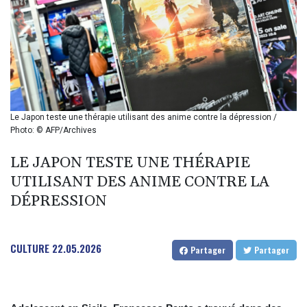
BIF 2985.079791
BMD 1
BND 1.277602
BOB 11.849673
BRL 5.083304
BSD 0.997016
BTN 94.875232
BWP 13.457596
Le Japon teste une thérapie utilisant des anime contre la dépression /
BYN 2.968819
Photo: © AFP/Archives
BYR 19600
BZD 2.00519
LE JAPON TESTE UNE THÉRAPIE
CAD 1.39545
UTILISANT DES ANIME CONTRE LA
CDF 2262.50392
DÉPRESSION
CHF 0.80949
CLF 0.023137
CLP 913.560396
CULTURE
22.05.2026
CNY 6.747604
Partager
Partager
CNH 6.743285
COP
3142.844787