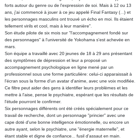
GNF
forts autour du genre ou de l'expression de soi. Mais à 12 ou 13
8756.649224
ans, j'ai commencé à jouer à ce jeu appelé Final Fantasy (...) et
GTQ 7.607144
les personnages masculins ont trouvé un écho en moi. Ils étaient
GYD 208.588851
tellement virils et cool, mais à leur manière".
HKD 7.84315
Son étude pilote de six mois sur "l'accompagnement fondé sur
HNL 26.723176
des personnages" à l'université de Yokohama s'est achevée en
HRK 6.518804
mars.
HTG 130.363707
Son équipe a travaillé avec 20 jeunes de 18 à 29 ans présentant
HUF 314.060388
des symptômes de dépression et leur a proposé un
IDR 17801
accompagnement psychologique en ligne mené par un
ILS 2.99985
professionnel sous une forme particulière: celui-ci apparaissait à
IMP 0.740916
l'écran sous la forme d'un avatar d'anime, avec une voix modifiée.
INR 95.210504
Ce filtre peut aider des gens à identifier leurs problèmes et les
IQD
mettre à l'aise, pense le psychiatre, espérant que les résultats de
1306.058902
l'étude pourront le confirmer.
IRR
Six personnages différents ont été créés spécialement pour ce
1375550.000352
travail de recherche, dont un personnage "princier" avec une
ISK 123.340386
cape doté d'une bonne intelligence émotionnelle, ou encore un
JEP 0.740916
autre ayant, selon le psychiatre, une "énergie maternelle", et
JMD 158.335856
étant stable et digne de confiance... fusil d'assaut en main.