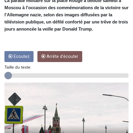
CRC 453.228387
La parade militaire sur la place Rouge a débuté samedi à
CUC 1
Moscou à l'occasion des commémorations de la victoire sur
CUP 26.5
l'Allemagne nazie, selon des images diffusées par la
CVE 95.372573
télévision publique, un défilé conforté par une trêve de trois
CZK 20.982104
jours annoncée la veille par Donald Trump.
DJF 177.546166
DKK 6.46804
DOP 58.20179
DZD 132.308956
Ecoutez
Arrête d'écouter
EGP 49.631449
ERN 15
Taille du texte:
ETB 160.923669
EUR 0.86495
FJD 2.20855
FKP 0.740916
GBP 0.742583
GEL 2.610391
GGP 0.740916
GHS 11.700039
GIP 0.740916
GMD 73.503851