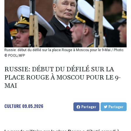
BIF 2985.079791
BMD 1
BND 1.277602
BOB 11.849673
BRL 5.083304
BSD 0.997016
BTN 94.875232
BWP 13.457596
Russie: début du défilé sur la place Rouge à Moscou pour le 9-Mai / Photo:
BYN 2.968819
© POOL/AFP
BYR 19600
BZD 2.00519
RUSSIE: DÉBUT DU DÉFILÉ SUR LA
CAD 1.39545
PLACE ROUGE À MOSCOU POUR LE 9-
CDF 2262.50392
MAI
CHF 0.80949
CLF 0.023206
CLP 913.315746
CULTURE
09.05.2026
CNY 6.747604
Partager
Partager
CNH 6.743285
COP
3142.844787