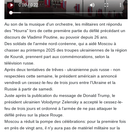
GNF
8756.649224
GTQ 7.607144
GYD 208.588851
Au son de la musique d'un orchestre, les militaires ont répondu
HKD 7.842304
des "Hourra" lors de cette première partie du défilé précédant un
HNL 26.723176
discours de Vladimir Poutine, au pouvoir depuis 26 ans.
HRK 6.518804
Des soldats de l'armée nord-coréenne, qui a aidé Moscou à
HTG 130.363707
chasser au printemps 2025 des troupes ukrainiennes de la région
HUF 314.060388
de Koursk, prennent part aux commémorations, selon la
IDR 17801
télévision russe.
ILS 2.99985
Après deux tentatives de trêves - ukrainienne puis russe - non
IMP 0.740916
respectées cette semaine, le président américain a annoncé
INR 95.210504
vendredi un cessez-le-feu de trois jours entre l'Ukraine et la
IQD
Russie à partir de samedi.
1306.058902
Juste après la publication du message de Donald Trump, le
IRR
président ukrainien Volodymyr Zelensky a accepté le cessez-le-
1375550.000352
feu de trois jours et ordonné à l'armée de ne pas attaquer le
ISK 123.340386
défilé prévu sur la place Rouge.
JEP 0.740916
Moscou a réduit la pompe des célébrations: pour la première fois
JMD 158.335856
en près de vingt ans, il n'y aura pas de matériel militaire sur la