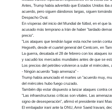
Antes, Trump había advertido que Estados Unidos iba 
acuerdo, pero siguen dándonos largas, siguen tomándono
Despacho Oval.
En vísperas del inicio del Mundial de fútbol, en el que 
acusado más temprano a Irán de haber "tardado demasia
precio".
"Los ataques que tendrán lugar esta noche serán contun
Hegseth, desde el cuartel general del Centcom, en Tamp
La guerra, desatada el 28 de febrero con los ataques is
y sacudió los mercados mundiales antes de que se establ
Los precios del petróleo volvieron a subir el miércoles, 
- Ningún acuerdo "bajo amenaza" -
Trump había anunciado el martes un "acuerdo muy, muy
del miércoles hubo fuego cruzado.
También dijo estar dispuesto a lanzar ataques contra cen
"Las infraestructuras críticas son vitales. Las amenaza
signo de desesperación", afirmó el presidente iraní M
El embajador iraní ante la ONU, Amir Saeid Iravani, de