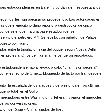
bases estadounidenses en Baréin y Jordania en respuesta a los
éreos hostiles" sin precisar su procedencia. Las autoridades en
as que el ejército jordano reportó la destrucción de cinco
q, donde se encuentra una base estadounidense.
ervicio el petrolero M/T Settebello, con pabellón de Palaos,
impuesto por Trump.
os entre la tripulación india del buque, según Nueva Delhi,
n protesta. Otros veintiún marineros fueron rescatados.
to estadounidense había llevado a cabo "una misión secreta"
 por el estrecho de Ormuz, bloqueado de facto por Irán desde el
ntó "la escalada de los ataques y de la retórica en las últimas
uerra total" en el Golfo.
 mediadores entre Washington y Teherán, viajaron el miércoles
o de las conversaciones.
ión de Rusia y China, aliados de Irán.