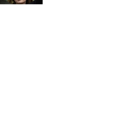
CVE 95.718223
Fedorova
CZK 21.0489
DJF 178.411296
DKK 6.489235
DOP 58.379523
DZD 132.880291
EGP 49.695598
ERN 15
ETB 161.7072
EUR 0.86806
FJD 2.215901
FKP 0.742819
GBP 0.743455
GEL 2.615018
GGP 0.742819
GHS 11.776297
GIP 0.742819
GMD 73.99975
GNF 8798.496547