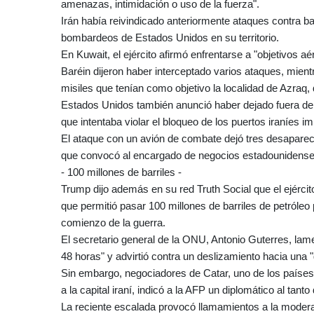
amenazas, intimidación o uso de la fuerza".
Irán había reivindicado anteriormente ataques contra 
bombardeos de Estados Unidos en su territorio.
En Kuwait, el ejército afirmó enfrentarse a "objetivos a
Baréin dijeron haber interceptado varios ataques, mientr
misiles que tenían como objetivo la localidad de Azra
Estados Unidos también anunció haber dejado fuera de s
que intentaba violar el bloqueo de los puertos iraníes 
El ataque con un avión de combate dejó tres desaparecid
que convocó al encargado de negocios estadounidense e
- 100 millones de barriles -
Trump dijo además en su red Truth Social que el ejérci
que permitió pasar 100 millones de barriles de petróleo
comienzo de la guerra.
El secretario general de la ONU, Antonio Guterres, lame
48 horas" y advirtió contra un deslizamiento hacia una "g
Sin embargo, negociadores de Catar, uno de los países
a la capital iraní, indicó a la AFP un diplomático al tant
La reciente escalada provocó llamamientos a la moderac