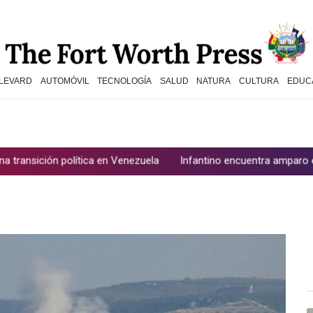
LEVARD
AUTOMÓVIL
TECNOLOGÍA
SALUD
NATURA
CULTURA
EDUC
lítica en Venezuela
Infantino encuentra amparo en África ante la