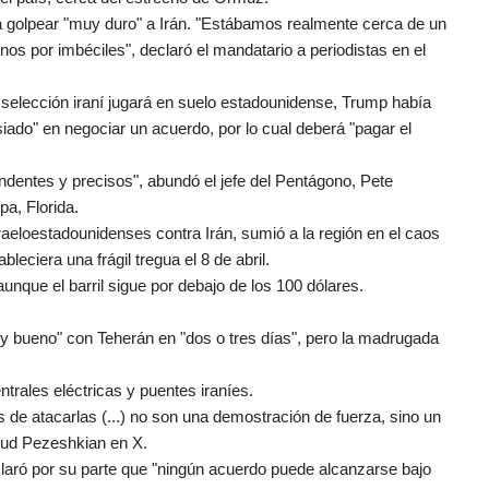
a golpear "muy duro" a Irán. "Estábamos realmente cerca de un
s por imbéciles", declaró el mandatario a periodistas en el
la selección iraní jugará en suelo estadounidense, Trump había
do" en negociar un acuerdo, por lo cual deberá "pagar el
dentes y precisos", abundó el jefe del Pentágono, Pete
a, Florida.
raeloestadounidenses contra Irán, sumió a la región en el caos
eciera una frágil tregua el 8 de abril.
aunque el barril sigue por debajo de los 100 dólares.
 bueno" con Teherán en "dos o tres días", pero la madrugada
trales eléctricas y puentes iraníes.
s de atacarlas (...) no son una demostración de fuerza, sino un
asud Pezeshkian en X.
claró por su parte que "ningún acuerdo puede alcanzarse bajo