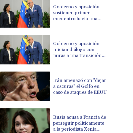
BRL 5.123699
Gobierno y oposición
sostienen primer
BSD 1.001871
encuentro hacia una
BTN 95.346152
transición política en
BWP 13.550126
Venezuela
BYN 2.966287
BYR 19600
Gobierno y oposición
BZD 2.01494
inician diálogo con
miras a una transición
CAD 1.40211
política en Venezuela
CDF 2259.999763
CHF 0.81274
CLF 0.023195
Irán amenazó con "dejar
CLP 915.879673
a oscuras" el Golfo en
CNY 6.74905
caso de ataques de EEUU
CNH 6.74719
COP 3160.36
CRC 455.750926
Rusia acusa a Francia de
CUC 1
perseguir políticamente
CUP 26.5
a la periodista Xenia