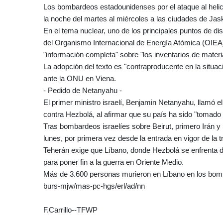
Los bombardeos estadounidenses por el ataque al hel
la noche del martes al miércoles a las ciudades de Jask 
En el tema nuclear, uno de los principales puntos de d
del Organismo Internacional de Energía Atómica (OIEA)
"información completa" sobre "los inventarios de materia
La adopción del texto es "contraproducente en la situac
ante la ONU en Viena.
- Pedido de Netanyahu -
El primer ministro israelí, Benjamin Netanyahu, llamó e
contra Hezbolá, al afirmar que su país ha sido "tomado 
Tras bombardeos israelíes sobre Beirut, primero Irán y 
lunes, por primera vez desde la entrada en vigor de la tr
Teherán exige que Líbano, donde Hezbolá se enfrenta de
para poner fin a la guerra en Oriente Medio.
Más de 3.600 personas murieron en Líbano en los bombar
burs-mjw/mas-pc-hgs/erl/ad/nn
F.Carrillo--TFWP