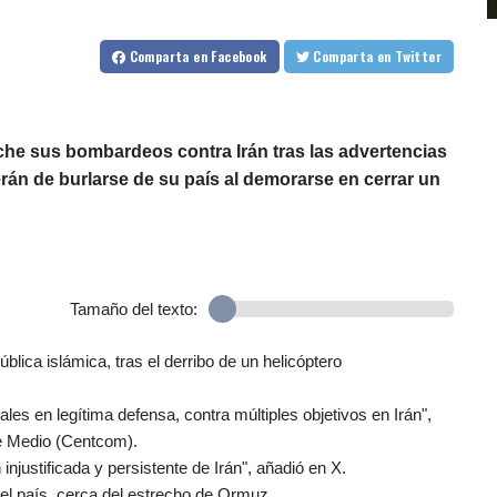
Comparta
en Facebook
Comparta
en Twitter
che sus bombardeos contra Irán tras las advertencias
án de burlarse de su país al demorarse en cerrar un
Tamaño del texto:
lica islámica, tras el derribo de un helicóptero
les en legítima defensa, contra múltiples objetivos en Irán",
te Medio (Centcom).
njustificada y persistente de Irán", añadió en X.
del país, cerca del estrecho de Ormuz.