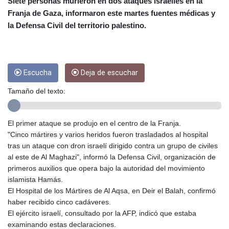
CRC 455.750926
Siete personas murieron en dos ataques israelíes en la
CUC 1
Franja de Gaza, informaron este martes fuentes médicas y
CUP 26.5
la Defensa Civil del territorio palestino.
CVE 95.718223
CZK 21.04795
DJF 178.411296
DKK 6.48647
Escucha
Deja de escuchar
DOP 58.379523
DZD 133.069676
Tamaño del texto:
EGP 49.781403
ERN 15
El primer ataque se produjo en el centro de la Franja.
ETB 161.7072
"Cinco mártires y varios heridos fueron trasladados al hospital
EUR 0.86772
tras un ataque con dron israelí dirigido contra un grupo de civiles
FJD 2.21395
al este de Al Maghazi", informó la Defensa Civil, organización de
FKP 0.743241
primeros auxilios que opera bajo la autoridad del movimiento
GBP 0.743915
islamista Hamás.
GEL 2.614958
El Hospital de los Mártires de Al Aqsa, en Deir el Balah, confirmó
GGP 0.743241
haber recibido cinco cadáveres.
GHS 11.776297
El ejército israelí, consultado por la AFP, indicó que estaba
GIP 0.743241
examinando estas declaraciones.
GMD 74.000045