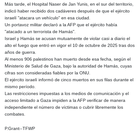
Más tarde, el Hospital Naser de Jan Yunis, en el sur del territorio,
GNF
indicó haber recibido dos cadáveres después de que el ejército
8798.496547
israelí "atacara un vehículo" en esa ciudad.
GTQ 7.644462
Un portavoz militar declaró a la AFP que el ejército había
GYD 209.601111
"atacado a un terrorista de Hamás".
HKD 7.845145
Israel y Hamás se acusan mutuamente de violar casi a diario el
HNL 26.852845
alto el fuego que entró en vigor el 10 de octubre de 2025 tras dos
HRK 6.538201
años de guerra.
HTG 130.990152
Al menos 906 palestinos han muerto desde esa fecha, según el
HUF 317.973979
Ministerio de Salud de Gaza, bajo la autoridad de Hamás, cuyas
IDR 17878.8
cifras son consideradas fiables por la ONU.
ILS 3.00728
El ejército israelí informó de cinco muertos en sus filas durante el
IMP 0.743241
mismo período.
INR 95.24685
Las restricciones impuestas a los medios de comunicación y el
IQD
acceso limitado a Gaza impiden a la AFP verificar de manera
1312.470159
independiente el número de víctimas o cubrir libremente los
IRR
combates.
1374850.000229
ISK 123.560122
JEP 0.743241
P.Grant--TFWP
JMD 158.809665