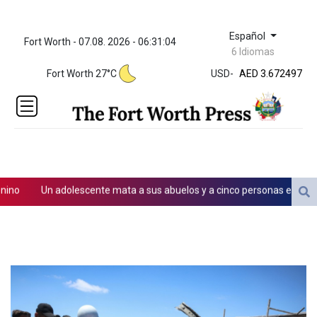
Español
Fort Worth - 07.08. 2026 - 06:31:04
ZWL 321.999592
6 Idiomas
AED 3.672497
Fort Worth 27°C
USD
-
AED 3.672497
AFN 65.
ALL 80.950045
AMD
366.423744
AOA
918.000162
ARS
o
Un adolescente mata a sus abuelos y a cinco personas en un coleg
1499.744031
AUD 1.420989
ado
AWG 1.8
AZN 1.699932
BAM 1.697824
BBD 2.017891
BDT 124.016338
BHD 0.377796