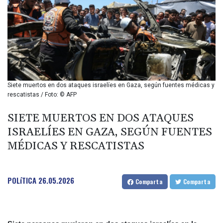
BIF 2994.283829
BMD 1
BND 1.284641
BOB 12.117713
BRL 5.110079
BSD 1.001871
BTN 95.346152
BWP 13.550126
Siete muertos en dos ataques israelíes en Gaza, según fuentes médicas y
BYN 2.966287
rescatistas / Foto: © AFP
BYR 19600
BZD 2.01494
SIETE MUERTOS EN DOS ATAQUES
CAD 1.401975
ISRAELÍES EN GAZA, SEGÚN FUENTES
CDF
MÉDICAS Y RESCATISTAS
2260.000304
CHF 0.811025
CLF 0.023195
POLíTICA
26.05.2026
CLP 915.880237
Comparta
Comparta
CNY 6.74905
CNH 6.746405
COP 3160.36