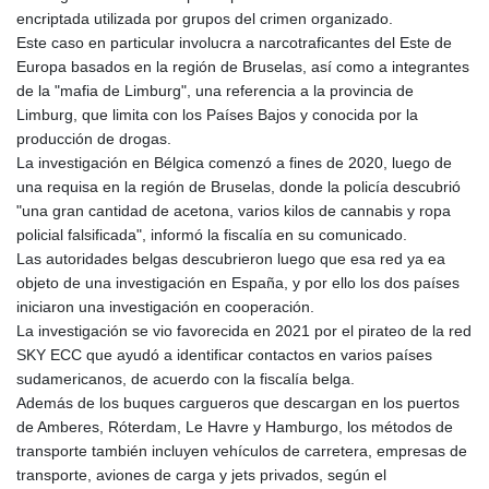
GNF
encriptada utilizada por grupos del crimen organizado.
8756.649224
Este caso en particular involucra a narcotraficantes del Este de
GTQ 7.607144
Europa basados en la región de Bruselas, así como a integrantes
GYD 208.588851
de la "mafia de Limburg", una referencia a la provincia de
HKD 7.84315
Limburg, que limita con los Países Bajos y conocida por la
HNL 26.723176
producción de drogas.
HRK 6.518804
La investigación en Bélgica comenzó a fines de 2020, luego de
HTG 130.363707
una requisa en la región de Bruselas, donde la policía descubrió
HUF 314.060388
"una gran cantidad de acetona, varios kilos de cannabis y ropa
IDR 17801
policial falsificada", informó la fiscalía en su comunicado.
ILS 2.99985
Las autoridades belgas descubrieron luego que esa red ya ea
IMP 0.740916
objeto de una investigación en España, y por ello los dos países
INR 95.210504
iniciaron una investigación en cooperación.
IQD
La investigación se vio favorecida en 2021 por el pirateo de la red
1306.058902
SKY ECC que ayudó a identificar contactos en varios países
IRR
sudamericanos, de acuerdo con la fiscalía belga.
1375550.000352
Además de los buques cargueros que descargan en los puertos
ISK 123.340386
de Amberes, Róterdam, Le Havre y Hamburgo, los métodos de
JEP 0.740916
transporte también incluyen vehículos de carretera, empresas de
JMD 158.335856
transporte, aviones de carga y jets privados, según el