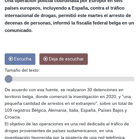
CRC 453.228387
Una operación policial coordinada por Europol en seis
CUC 1
países europeos, incluyendo a España, contra el tráfico
CUP 26.5
internacional de drogas, permitió este martes el arresto de
CVE 95.372573
decenas de personas, informó la fiscalía federal belga en un
CZK 20.982104
comunicado.
DJF 177.546166
DKK 6.46804
DOP 58.20179
DZD 132.308956
Escucha
Deja de escuchar
EGP 49.555853
ERN 15
Tamaño del texto:
ETB 160.923669
EUR 0.86495
FJD 2.20855
De acuerdo con esa fuente, se realizaron 30 detenciones en
FKP 0.740916
territorio belga, donde comenzó la investigación en 2020, y "una
GBP 0.741235
pequeña cantidad de arrestos en el extranjero", sobre un total de
GEL 2.610391
109 registros Bélgica, Alemania, Italia, España, Países Bajos y
GGP 0.740916
Croacia.
GHS 11.700039
El objetivo de las operaciones es una red dedicada al tráfico de
GIP 0.740916
drogas provenientes de países sudamericanos, en una
GMD 73.503851
investigación favorecida por la piratería de una red telefónica