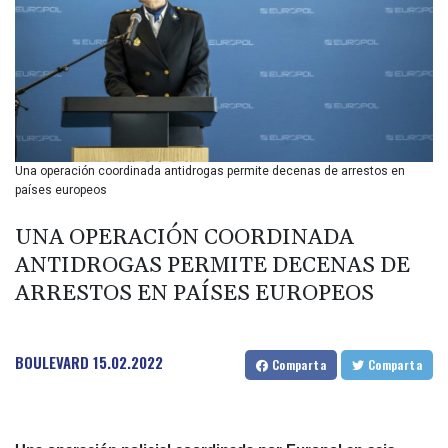
BIF 2985.079791
BMD 1
BND 1.277602
BOB 11.849673
BRL 5.083304
BSD 0.997016
BTN 94.875232
BWP 13.457596
Una operación coordinada antidrogas permite decenas de arrestos en
BYN 2.968819
países europeos
BYR 19600
BZD 2.00519
UNA OPERACIÓN COORDINADA
CAD 1.39545
ANTIDROGAS PERMITE DECENAS DE
CDF 2262.50392
ARRESTOS EN PAÍSES EUROPEOS
CHF 0.80802
CLF 0.023212
CLP 913.560396
BOULEVARD
15.02.2022
CNY 6.747604
Comparta
Comparta
CNH 6.743285
COP
3142.844787