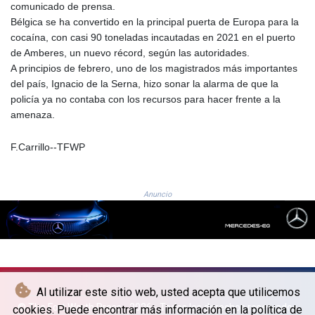
JOD 0.70904
comunicado de prensa.
JPY 157.80604
Bélgica se ha convertido en la principal puerta de Europa para la
KES 129.014401
cocaína, con casi 90 toneladas incautadas en 2021 en el puerto
KGS 87.450384
de Amberes, un nuevo récord, según las autoridades.
KHR
A principios de febrero, uno de los magistrados más importantes
4049.647537
del país, Ignacio de la Serna, hizo sonar la alarma de que la
KMF 426.00035
policía ya no contaba con los recursos para hacer frente a la
KRW
amenaza.
1407.890383
KWD 0.30866
F.Carrillo--TFWP
KYD 0.830861
KZT 467.275008
LAK
Anuncio
22510.919863
LBP
89282.792025
LKR 334.420274
LRD 179.959348
LSL 16.197552
Al utilizar este sitio web, usted acepta que utilicemos
LTL 2.95274
© The Fort Worth Press - 2026 - Todos los derechos reservados
cookies. Puede encontrar más información en la política de
LVL 0.60489