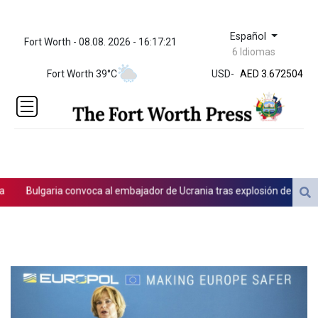
Español
Fort Worth - 08.08. 2026 - 16:17:21
ZWL 321.999592
6 Idiomas
AED 3.672504
Fort Worth 39°C
USD
-
AED 3.672504
AFN 66.
ALL 80.629676
AMD
365.091035
AOA
917.000367
ARS
Bulgaria convoca al embajador de Ucrania tras explosión de un dron en
1491.937897
AUD 1.417435
AWG 1.80125
AZN 1.70397
BAM 1.691649
BBD 2.00813
BDT 123.418242
BHD 0.375989