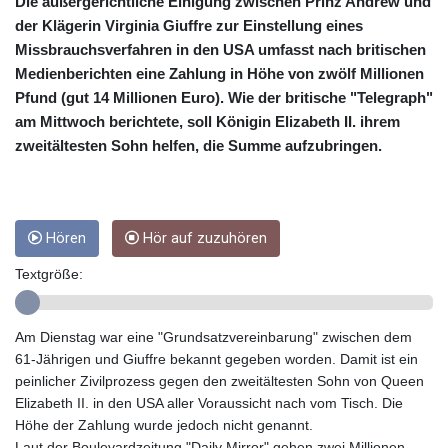
CUC 1
Die außergerichtliche Einigung zwischen Prinz Andrew und
CUP 26.5
der Klägerin Virginia Giuffre zur Einstellung eines
CVE 95.703894
Missbrauchsverfahren in den USA umfasst nach britischen
CZK 20.982104
Medienberichten eine Zahlung in Höhe von zwölf Millionen
DJF 177.720393
Pfund (gut 14 Millionen Euro). Wie der britische "Telegraph"
DKK 6.46804
am Mittwoch berichtete, soll Königin Elizabeth II. ihrem
DOP 58.250393
zweitältesten Sohn helfen, die Summe aufzubringen.
DZD 132.93304
EGP 49.555853
ERN 15
ETB 160.000358
Hören
Hör auf zuzuhören
EUR 0.86495
FJD 2.20855
Textgröße:
FKP 0.743241
GBP 0.741235
GEL 2.610391
Am Dienstag war eine "Grundsatzvereinbarung" zwischen dem
GGP 0.743241
61-Jährigen und Giuffre bekannt gegeben worden. Damit ist ein
GHS 11.76039
peinlicher Zivilprozess gegen den zweitältesten Sohn von Queen
GIP 0.743241
Elizabeth II. in den USA aller Voraussicht nach vom Tisch. Die
GMD 73.503851
Höhe der Zahlung wurde jedoch nicht genannt.
GNF
Laut der Boulevardzeitung "Daily Mirror" gehen zwei Millionen