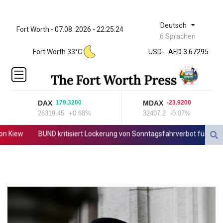
Deutsch
Fort Worth - 07.08. 2026 - 22:25:24
ZWL 321.999592
6 Sprachen
AED 3.67295
Fort Worth 33°C
USD
-
AED 3.67295
AFN 66.
ALL 80.603989
AMD
366.170403
DAX
MDAX
179.3200
-23.9200
AOA
26319.45
+0.68%
32407.2
-0.07%
917.000367
ARS
Kiew
BUND kritisiert Lockerung von Sonntagsfahrverbot für Lkw - B
1491.937904
AUD 1.414627
AWG 1.80125
AZN 1.70397
BAM 1.696506
BBD 2.013896
BDT 123.776354
BHD 0.377104