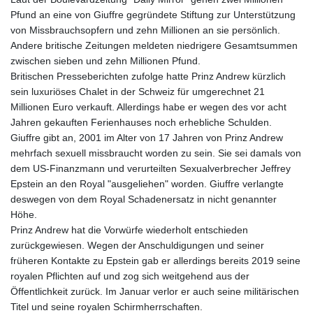
8775.000355
Pfund an eine von Giuffre gegründete Stiftung zur Unterstützung
GTQ 7.628986
von Missbrauchsopfern und zehn Millionen an sie persönlich.
GYD 209.187745
Andere britische Zeitungen meldeten niedrigere Gesamtsummen
HKD 7.84315
zwischen sieben und zehn Millionen Pfund.
HNL 26.880388
Britischen Presseberichten zufolge hatte Prinz Andrew kürzlich
HRK 6.518804
sein luxuriöses Chalet in der Schweiz für umgerechnet 21
HTG 130.738004
Millionen Euro verkauft. Allerdings habe er wegen des vor acht
HUF 314.060388
Jahren gekauften Ferienhauses noch erhebliche Schulden.
IDR 17801
Giuffre gibt an, 2001 im Alter von 17 Jahren von Prinz Andrew
ILS 2.99985
mehrfach sexuell missbraucht worden zu sein. Sie sei damals von
IMP 0.743241
dem US-Finanzmann und verurteilten Sexualverbrecher Jeffrey
INR 95.13785
Epstein an den Royal "ausgeliehen" worden. Giuffre verlangte
IQD 1310.5
deswegen von dem Royal Schadenersatz in nicht genannter
IRR
Höhe.
1375550.000352
Prinz Andrew hat die Vorwürfe wiederholt entschieden
ISK 123.340386
zurückgewiesen. Wegen der Anschuldigungen und seiner
JEP 0.743241
früheren Kontakte zu Epstein gab er allerdings bereits 2019 seine
JMD 158.790465
royalen Pflichten auf und zog sich weitgehend aus der
JOD 0.70904
Öffentlichkeit zurück. Im Januar verlor er auch seine militärischen
JPY 157.80604
Titel und seine royalen Schirmherrschaften.