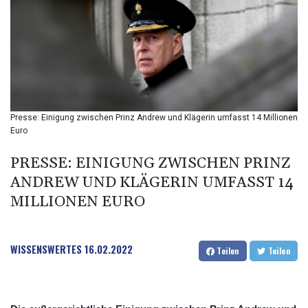
BIF 2987.5
BMD 1
BND 1.281271
BOB 11.884005
BRL 5.083304
BSD 0.999879
BTN 95.145572
BWP 13.496235
Presse: Einigung zwischen Prinz Andrew und Klägerin umfasst 14 Millionen
BYN 2.977343
Euro
BYR 19600
BZD 2.010921
PRESSE: EINIGUNG ZWISCHEN PRINZ
CAD 1.39555
ANDREW UND KLÄGERIN UMFASST 14
CDF 2262.50392
MILLIONEN EURO
CHF 0.80802
CLF 0.023137
CLP 913.560396
WISSENSWERTES
16.02.2022
CNY 6.747604
Teilen
Teilen
CNH 6.743285
COP 3157.16
CRC 454.53954