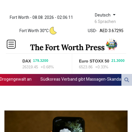
Deutsch
Fort Worth - 08.08. 2026 - 02:06:11
ZWL 321.999592
6 Sprachen
AED 3.67295
Fort Worth 30°C
USD
-
AED 3.67295
AFN 66.
ALL 80.603989
AMD
366.170403
DAX
Euro STOXX 50
179.3200
21.3000
AOA
26319.45
+0.68%
6523.86
+0.33%
917.000367
ARS
ogengewalt an
Südkoreas Verband gibt Massagen-Skandal zu: "Des
1491.937904
AUD 1.414627
AWG 1.80125
AZN 1.70397
BAM 1.696506
BBD 2.013896
BDT 123.776354
BHD 0.377104