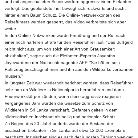
und mit angeschalteten Scheinwerfern aggressiv einen Elefanten
8775.000355
verfolgt. Das geblendete Tier bewegt sich rückwärts und sucht
GTQ 7.628986
hinter einem Baum Schutz. Die Online-Netzwerkkonten des
GYD 209.187745
Reiseführers wurden gesperrt, das Video verbreitete sich aber
HKD 7.84315
weiter.
HNL 26.880388
In den Online-Netzwerken wurde Empörung und der Ruf nach
HRK 6.518804
einer noch härteren Strafe für den Reiseführer laut. "Das Bußgeld
HTG 130.738004
reicht nicht aus, um von solch einer Art von Grausamkeit
HUF 314.060388
abzuhalten", sagte auch die Elefanten-Expertin Jayantha
IDR 17801
Jayewardene der Nachrichtenagentur AFP. "Sie hätten sein
ILS 2.99985
Fahrzeug beschlagnahmen und ihn aus den Wildparks verbannen
IMP 0.740916
müssen."
INR 95.13785
In jüngster Zeit war wiederholt berichtet worden, dass Reiseführer
IQD 1310.5
sehr nah an Wildtiere in Nationalparks heranfahren und dann
IRR
Feuerwerkskörper zünden, wenn diese aggressiv reagieren.
1375550.000352
Vergangenes Jahr wurden die Gesetze zum Schutz von
ISK 123.340386
Wildtieren in Sri Lanka verschärft. Elefanten gelten in dem
JEP 0.740916
südasiatischen Inselstaat als heilig und nationaler Schatz.
JMD 158.790465
Zu Beginn des 20. Jahrhunderts wurde der Bestand der
JOD 0.70904
asiatischen Elefanten in Sri Lanka auf etwa 12.000 Exemplare
JPY 157.80604
geschätzt. Inzwischen sind es nach der jüngsten Zählung weniger