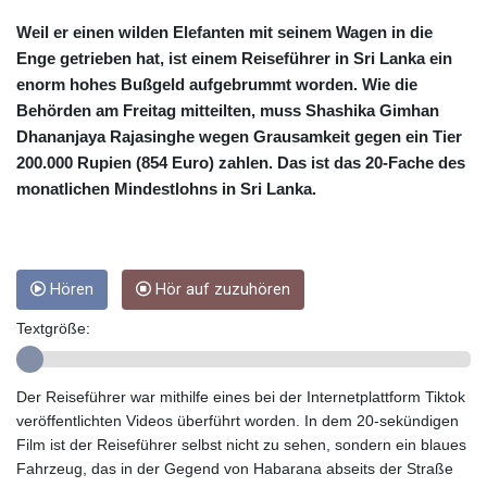
CUC 1
CUP 26.5
Weil er einen wilden Elefanten mit seinem Wagen in die
CVE 95.703894
Enge getrieben hat, ist einem Reiseführer in Sri Lanka ein
CZK 20.982104
enorm hohes Bußgeld aufgebrummt worden. Wie die
DJF 177.720393
Behörden am Freitag mitteilten, muss Shashika Gimhan
DKK 6.46804
Dhananjaya Rajasinghe wegen Grausamkeit gegen ein Tier
DOP 58.250393
200.000 Rupien (854 Euro) zahlen. Das ist das 20-Fache des
DZD 132.93304
monatlichen Mindestlohns in Sri Lanka.
EGP 49.555853
ERN 15
ETB 160.000358
EUR 0.86495
FJD 2.20855
Hören
Hör auf zuzuhören
FKP 0.740916
Textgröße:
GBP 0.741235
GEL 2.610391
GGP 0.740916
Der Reiseführer war mithilfe eines bei der Internetplattform Tiktok
GHS 11.76039
veröffentlichten Videos überführt worden. In dem 20-sekündigen
GIP 0.740916
Film ist der Reiseführer selbst nicht zu sehen, sondern ein blaues
GMD 73.503851
Fahrzeug, das in der Gegend von Habarana abseits der Straße
GNF