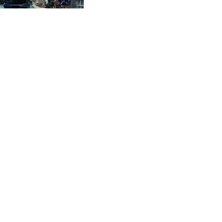
CVE 95.41136
Aktivisten des Landes
CZK 20.95865
DJF 177.80489
DKK 6.47365
DOP 58.232602
DZD 132.944019
EGP 49.775899
ERN 15
ETB 161.161277
EUR 0.866017
FJD 2.211503
FKP 0.742819
GBP 0.742815
GEL 2.615015
GGP 0.742819
GHS 11.707393
GIP 0.742819
GMD 73.496482
GNF 8770.290382