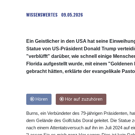
WISSENSWERTES
09.05.2026
Ein Geistlicher in den USA hat seine Einweihun
Statue von US-Präsident Donald Trump verteidigt, 
"verblüfft" darüber, wie schnell einige Mensche
Florida aufgestellt wurde, mit einem "Golden
gebracht hätten, erklärte der evangelikale Past
Hören
Hör auf zuzuhören
Burns, ein Verbündeter des 79-jährigen Präsidenten, h
dem Gelände des Golfclubs Doral geleitet. Die Statue z
nach einem Attentatsversuch auf ihn im Juli 2024 auf e
"Lassen Sie es mich ganz klar sagen: Dies ist kein Gol