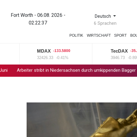
Fort Worth - 06.08. 2026 -
Deutsch
02:22:37
6 Sprachen
POLITIK
WIRTSCHAFT
SPORT
BO
MDAX
TecDAX
-133.5800
-35.2500
32426.33
-0.41%
3946.73
-0.89%
eiter stribt in Niedersachsen durch umkippenden Bagger
Studie: