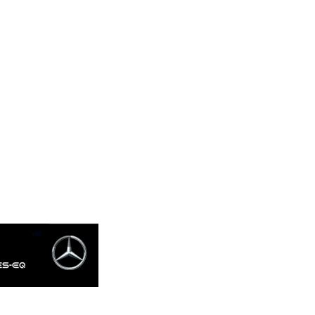
GTQ 7.616295
GYD 208.881351
HKD 7.84372
HNL 26.762769
HRK 6.523803
HTG 130.551217
HUF 313.870984
IDR 17907
ILS 3.0115
IMP 0.742819
INR 95.19655
IQD 1308.066714
IRR 1374799.999626
ISK 122.78976
JEP 0.742819
JMD 158.672337
JOD 0.708983
JPY 157.761501
KES 129.397493