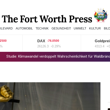
ULEVARD
AUTOMOBIL
TECHNIK
GESUNDHEIT
UMWELT
KULTUR
BIL
DAX
Goldpreis
-76.0500
8.
26126.3
-0.29%
4313.4
+0.19
 Klimawandel verdoppelt Wahrscheinlichkeit für Waldbrände in Kanad