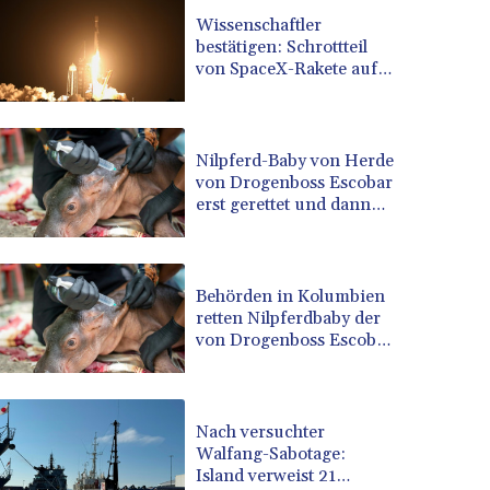
BRL 5.121102
Wissenschaftler
bestätigen: Schrottteil
BSD 0.998525
von SpaceX-Rakete auf
BTN 94.928527
Mond eingeschlagen
BWP 13.540594
BYN 2.95324
BYR 19600
Nilpferd-Baby von Herde
BZD 2.008246
von Drogenboss Escobar
erst gerettet und dann
CAD 1.401165
doch gestorben
CDF 2261.000163
CHF 0.807498
CLF 0.023148
Behörden in Kolumbien
CLP 914.020319
retten Nilpferdbaby der
CNY 6.750205
von Drogenboss Escobar
eingeführten Herde
CNH 6.748825
COP 3182.69
CRC 452.79721
Nach versuchter
CUC 1
Walfang-Sabotage:
CUP 26.5
Island verweist 21