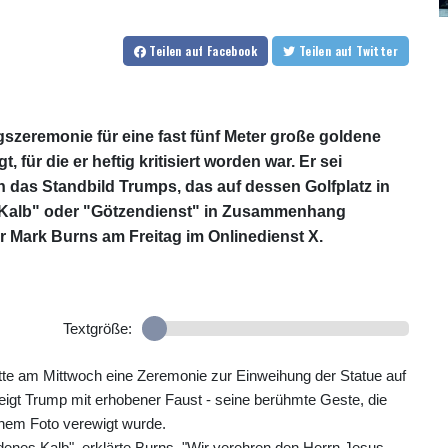
Teilen
auf Facebook
Teilen
auf Twitter
gszeremonie für eine fast fünf Meter große goldene
für die er heftig kritisiert worden war. Er sei
n das Standbild Trumps, das auf dessen Golfplatz in
en Kalb" oder "Götzendienst" in Zusammenhang
or Mark Burns am Freitag im Onlinedienst X.
Textgröße:
atte am Mittwoch eine Zeremonie zur Einweihung der Statue auf
eigt Trump mit erhobener Faust - seine berühmte Geste, die
inem Foto verewigt wurde.
denes Kalb", erklärte Burns. "Wir verehren den Herrn Jesus