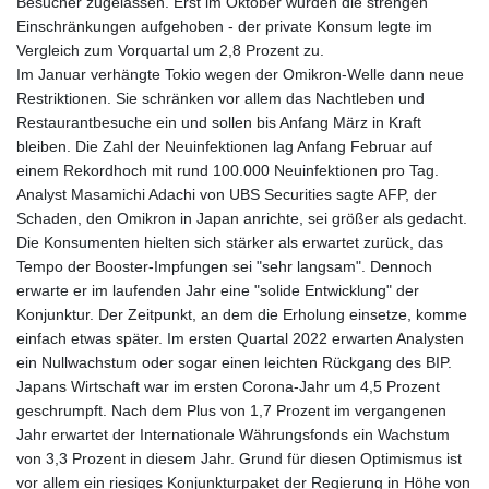
Besucher zugelassen. Erst im Oktober wurden die strengen
GNF
Einschränkungen aufgehoben - der private Konsum legte im
8798.496547
Vergleich zum Vorquartal um 2,8 Prozent zu.
GTQ 7.644462
Im Januar verhängte Tokio wegen der Omikron-Welle dann neue
GYD 209.601111
Restriktionen. Sie schränken vor allem das Nachtleben und
HKD 7.84505
Restaurantbesuche ein und sollen bis Anfang März in Kraft
HNL 26.852845
bleiben. Die Zahl der Neuinfektionen lag Anfang Februar auf
HRK 6.538402
einem Rekordhoch mit rund 100.000 Neuinfektionen pro Tag.
HTG 130.990152
Analyst Masamichi Adachi von UBS Securities sagte AFP, der
HUF 317.017497
Schaden, den Omikron in Japan anrichte, sei größer als gedacht.
IDR 17899
Die Konsumenten hielten sich stärker als erwartet zurück, das
ILS 3.013971
Tempo der Booster-Impfungen sei "sehr langsam". Dennoch
IMP 0.743241
erwarte er im laufenden Jahr eine "solide Entwicklung" der
INR 95.21055
Konjunktur. Der Zeitpunkt, an dem die Erholung einsetze, komme
IQD
einfach etwas später. Im ersten Quartal 2022 erwarten Analysten
1312.470159
ein Nullwachstum oder sogar einen leichten Rückgang des BIP.
IRR
Japans Wirtschaft war im ersten Corona-Jahr um 4,5 Prozent
1374850.000153
geschrumpft. Nach dem Plus von 1,7 Prozent im vergangenen
ISK 123.589987
Jahr erwartet der Internationale Währungsfonds ein Wachstum
JEP 0.743241
von 3,3 Prozent in diesem Jahr. Grund für diesen Optimismus ist
JMD 158.809665
vor allem ein riesiges Konjunkturpaket der Regierung in Höhe von