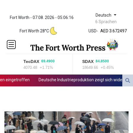
Deutsch
Fort Worth - 07.08. 2026 - 05:06:16
ZWL 321.999592
6 Sprachen
AED 3.672497
Fort Worth 28°C
USD
-
AED 3.672497
AFN 65.
ALL 80.950045
AMD
366.423744
TecDAX
SDAX
69.4900
84.8500
AOA
4070.48
+1.71%
18649.66
+0.45%
917.999624
ARS
eingetroffen
Deutsche Industrieproduktion zeigt sich widerstandsf
1499.772298
AUD 1.422799
AWG 1.8
AZN 1.701772
BAM 1.697824
BBD 2.017891
BDT 124.016338
BHD 0.377796