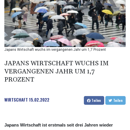
BIF 2994.283829
BMD 1
BND 1.284641
BOB 12.117713
BRL 5.110598
BSD 1.001871
BTN 95.346152
BWP 13.550126
Japans Wirtschaft wuchs im vergangenen Jahr um 1,7 Prozent
BYN 2.966287
BYR 19600
JAPANS WIRTSCHAFT WUCHS IM
BZD 2.01494
VERGANGENEN JAHR UM 1,7
CAD 1.40277
PROZENT
CDF
2259.999745
CHF 0.812405
CLF 0.023195
WIRTSCHAFT
15.02.2022
Teilen
Teilen
CLP 915.8799
CNY 6.74905
CNH 6.74632
COP 3160.36
Japans Wirtschaft ist erstmals seit drei Jahren wieder