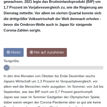
CRC 455.750926
gewachsen. 2021 legte das Bruttoinlandsprodukt (BIP) um
CUC 1
1,7 Prozent im Vorjahresvergleich zu, wie die Regierung am
CUP 26.5
Dienstag mitteilte. Vor allem im vierten Quartal konnte sich
CVE 95.718223
die drittgrößte Volkswirtschaft der Welt demnach erholen -
CZK 21.040702
bevor die Omikron-Welle auch in Japan für steigende
DJF 178.411296
Corona-Zahlen sorgte.
DKK 6.487973
DOP 58.379523
DZD 132.877747
EGP 49.688096
Hören
Hör auf zuzuhören
ERN 15
ETB 161.7072
Textgröße:
EUR 0.867899
FJD 2.215399
FKP 0.743241
In den drei Monaten von Oktober bis Ende Dezember wuchs
GBP 0.743355
Japans Wirtschaft um 1,3 Prozent im Vorquartalsvergleich, vor
GEL 2.614976
allem weil die Menschen mehr ausgaben. Im Sommer, von Juli bis
GGP 0.743241
September, war das BIP noch um 0,7 Prozent geschrumpft.
GHS 11.776297
Japan war zwar im Sommer Gastgeber der Olympischen Spiele,
GIP 0.743241
dabei waren wegen der Corona-Pandemie aber so gut wie keine
GMD 74.000443