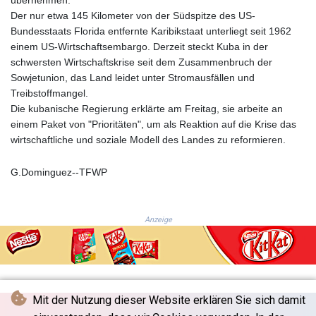
GNF
Der nur etwa 145 Kilometer von der Südspitze des US-
8756.649224
Bundesstaats Florida entfernte Karibikstaat unterliegt seit 1962
GTQ 7.607144
einem US-Wirtschaftsembargo. Derzeit steckt Kuba in der
GYD 208.588851
schwersten Wirtschaftskrise seit dem Zusammenbruch der
HKD 7.84315
Sowjetunion, das Land leidet unter Stromausfällen und
HNL 26.723176
Treibstoffmangel.
HRK 6.518804
Die kubanische Regierung erklärte am Freitag, sie arbeite an
HTG 130.363707
einem Paket von "Prioritäten", um als Reaktion auf die Krise das
HUF 314.060388
wirtschaftliche und soziale Modell des Landes zu reformieren.
IDR 17801
ILS 2.99985
G.Dominguez--TFWP
IMP 0.74148
INR 95.210504
IQD
Anzeige
1306.058902
IRR
1375550.000352
ISK 123.340386
JEP 0.74148
Mit der Nutzung dieser Website erklären Sie sich damit
JMD 158.335856