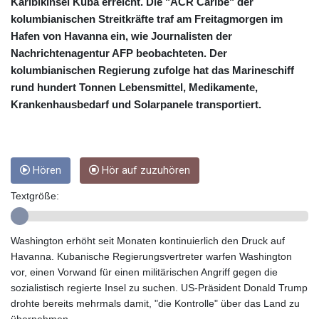
CRC 453.228387
Karibikinsel Kuba erreicht. Die "ACR Caribe" der
CUC 1
kolumbianischen Streitkräfte traf am Freitagmorgen im
CUP 26.5
Hafen von Havanna ein, wie Journalisten der
CVE 95.372573
Nachrichtenagentur AFP beobachteten. Der
CZK 20.982104
kolumbianischen Regierung zufolge hat das Marineschiff
DJF 177.546166
rund hundert Tonnen Lebensmittel, Medikamente,
DKK 6.46804
Krankenhausbedarf und Solarpanele transportiert.
DOP 58.20179
DZD 132.308956
EGP 49.631449
ERN 15
Hören
Hör auf zuzuhören
ETB 160.923669
EUR 0.86495
Textgröße:
FJD 2.20855
FKP 0.74148
GBP 0.742583
Washington erhöht seit Monaten kontinuierlich den Druck auf
GEL 2.610391
Havanna. Kubanische Regierungsvertreter warfen Washington
GGP 0.74148
vor, einen Vorwand für einen militärischen Angriff gegen die
GHS 11.700039
sozialistisch regierte Insel zu suchen. US-Präsident Donald Trump
GIP 0.74148
drohte bereits mehrmals damit, "die Kontrolle" über das Land zu
GMD 73.503851
übernehmen.