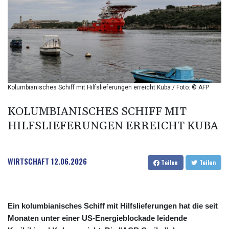
BIF 2985.079791
BMD 1
BND 1.277602
BOB 11.849673
BRL 5.083304
BSD 0.997016
BTN 94.875232
BWP 13.457596
Kolumbianisches Schiff mit Hilfslieferungen erreicht Kuba / Foto: © AFP
BYN 2.968819
BYR 19600
KOLUMBIANISCHES SCHIFF MIT
BZD 2.00519
HILFSLIEFERUNGEN ERREICHT KUBA
CAD 1.39545
CDF 2262.50392
CHF 0.80949
WIRTSCHAFT
12.06.2026
CLF 0.023206
Teilen
Teilen
CLP 913.315746
CNY 6.747604
CNH 6.743285
Ein kolumbianisches Schiff mit Hilfslieferungen hat die seit
COP
Monaten unter einer US-Energieblockade leidende
3142.844787