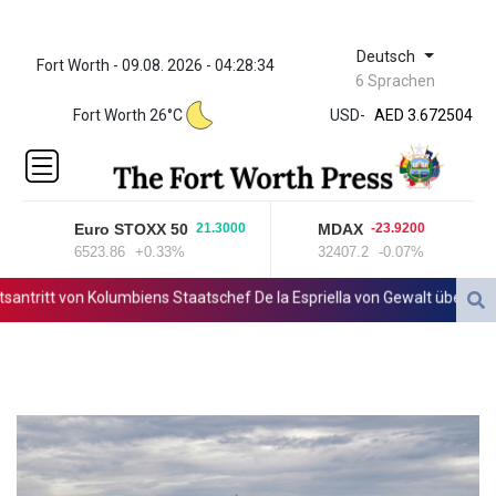
Deutsch
Fort Worth - 09.08. 2026 - 04:28:34
ZWL 321.999592
6 Sprachen
AED 3.672504
Fort Worth 26°C
USD
-
AED 3.672504
AFN 66.
ALL 80.629676
AMD
365.091035
Euro STOXX 50
MDAX
21.3000
-23.9200
AOA
6523.86
+0.33%
32407.2
-0.07%
917.000367
ARS
tritt von Kolumbiens Staatschef De la Espriella von Gewalt überschatte
1491.937897
AUD 1.417435
AWG 1.80125
AZN 1.70397
BAM 1.691649
BBD 2.00813
BDT 123.418242
BHD 0.375989