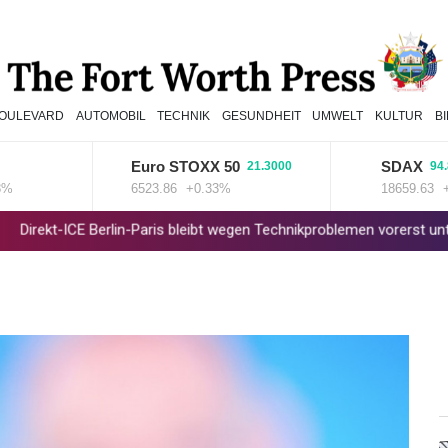
OULEVARD
AUTOMOBIL
TECHNIK
GESUNDHEIT
UMWELT
KULTUR
B
Euro STOXX 50
SDAX
21.3000
94.820
6523.86
+0.33%
18659.63
+0.5
ICE Berlin-Paris bleibt wegen Technikproblemen vorerst unterbroche