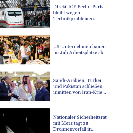
BRL 5.096204
Direkt-ICE Berlin-Paris
bleibt wegen
BSD 0.999879
Technikproblemen
BTN 95.145572
vorerst unterbrochen
BWP 13.496235
BYN 2.977343
BYR 19600
US-Unternehmen bauen
BZD 2.010921
im Juli Arbeitsplätze ab
CAD 1.393745
CDF 2262.50392
CHF 0.807704
CLF 0.023139
Saudi-Arabien, Türkei
CLP 913.640396
und Pakistan schließen
CNY 6.747604
inmitten von Iran-Krieg
Verteidigungsabkommen
CNH 6.74389
COP 3156.1
CRC 454.53954
Nationaler Sicherheitsrat
CUC 1
mit Merz tagt zu
CUP 26.5
Drohnenvorfall in