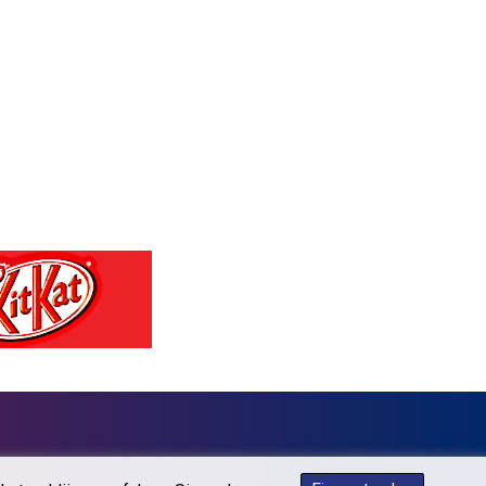
GTQ 7.628986
GYD 209.187745
HKD 7.84555
HNL 26.799903
HRK 6.516204
HTG 130.738004
HUF 314.294504
IDR 17803
ILS 2.99985
IMP 0.743241
INR 95.19975
IQD 1309.80882
IRR 1375550.000352
ISK 123.330386
JEP 0.743241
JMD 158.790465
JOD 0.70904
JPY 157.51904
KES 127.670385