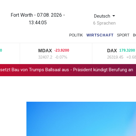
Fort Worth - 07.08. 2026 -
Deutsch
13:44:05
6 Sprachen
POLITIK
WIRTSCHAFT
SPORT
B
MDAX
DAX
-23.9200
179.3200
32407.2
-0.07%
26319.45
+0.68%
von Trumps Ballsaal aus - Präsident kündigt Berufung an
Direkt-