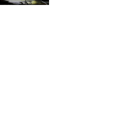
CVE 95.703894
Leipzig
CZK 20.98695
DJF 177.720393
DKK 6.46574
DOP 58.250393
DZD 132.931755
EGP 49.784104
ERN 15
ETB 161.383609
EUR 0.864804
FJD 2.20855
FKP 0.743241
GBP 0.740965
GEL 2.61504
GGP 0.743241
GHS 11.76039
GIP 0.743241
GMD 73.503851
GNF 8775.000355