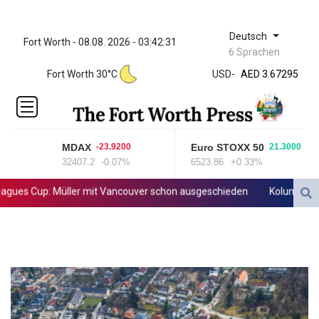
Deutsch
Fort Worth - 08.08. 2026 - 03:42:31
ZWL 321.999592
6 Sprachen
AED 3.67295
Fort Worth 30°C
USD
-
AED 3.67295
AFN 66.
ALL 80.603989
AMD
366.170403
MDAX
Euro STOXX 50
-23.9200
21.3000
AOA
32407.2
-0.07%
6523.86
+0.33%
917.000367
ARS
ues Cup: Müller mit Vancouver schon ausgeschieden
Kolumbiens n
1491.937904
AUD 1.414627
AWG 1.80125
AZN 1.70397
BAM 1.696506
BBD 2.013896
BDT 123.776354
BHD 0.377104