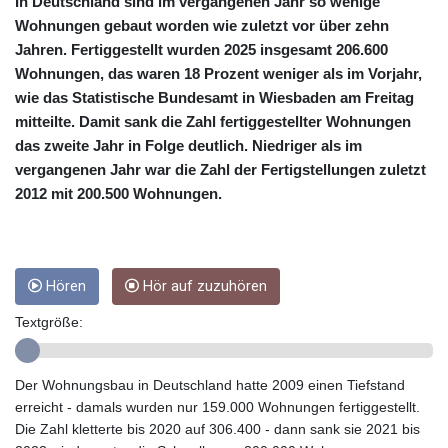
CUC 1
In Deutschland sind im vergangenen Jahr so wenige
CUP 26.5
Wohnungen gebaut worden wie zuletzt vor über zehn
CVE 95.703894
Jahren. Fertiggestellt wurden 2025 insgesamt 206.600
CZK 20.982104
Wohnungen, das waren 18 Prozent weniger als im Vorjahr,
DJF 177.720393
wie das Statistische Bundesamt in Wiesbaden am Freitag
DKK 6.46804
mitteilte. Damit sank die Zahl fertiggestellter Wohnungen
DOP 58.250393
das zweite Jahr in Folge deutlich. Niedriger als im
DZD 132.93304
vergangenen Jahr war die Zahl der Fertigstellungen zuletzt
EGP 49.555853
2012 mit 200.500 Wohnungen.
ERN 15
ETB 160.000358
EUR 0.86495
FJD 2.20855
Hören
Hör auf zuzuhören
FKP 0.740916
GBP 0.741235
Textgröße:
GEL 2.610391
GGP 0.740916
GHS 11.76039
Der Wohnungsbau in Deutschland hatte 2009 einen Tiefstand
GIP 0.740916
erreicht - damals wurden nur 159.000 Wohnungen fertiggestellt.
GMD 73.503851
Die Zahl kletterte bis 2020 auf 306.400 - dann sank sie 2021 bis
GNF