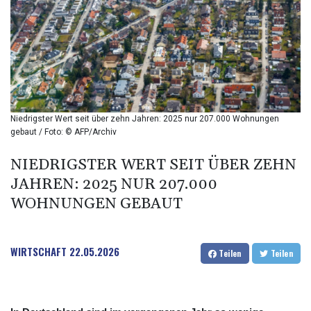
BIF 2987.5
BMD 1
BND 1.281271
BOB 11.884005
BRL 5.083304
BSD 0.999879
BTN 95.145572
BWP 13.496235
Niedrigster Wert seit über zehn Jahren: 2025 nur 207.000 Wohnungen
BYN 2.977343
gebaut / Foto: © AFP/Archiv
BYR 19600
BZD 2.010921
NIEDRIGSTER WERT SEIT ÜBER ZEHN
CAD 1.39555
JAHREN: 2025 NUR 207.000
CDF 2262.50392
WOHNUNGEN GEBAUT
CHF 0.80802
CLF 0.023137
CLP 913.560396
WIRTSCHAFT
22.05.2026
CNY 6.747604
Teilen
Teilen
CNH 6.743285
COP 3157.16
CRC 454.53954