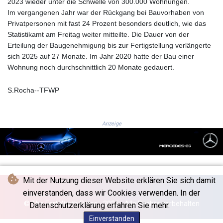
2023 wieder unter die Schwelle von 300.000 Wohnungen.
8775.000355
Im vergangenen Jahr war der Rückgang bei Bauvorhaben von
GTQ 7.628986
Privatpersonen mit fast 24 Prozent besonders deutlich, wie das
GYD 209.187745
Statistikamt am Freitag weiter mitteilte. Die Dauer von der
HKD 7.84315
Erteilung der Baugenehmigung bis zur Fertigstellung verlängerte
HNL 26.880388
sich 2025 auf 27 Monate. Im Jahr 2020 hatte der Bau einer
HRK 6.518804
Wohnung noch durchschnittlich 20 Monate gedauert.
HTG 130.738004
HUF 314.060388
S.Rocha--TFWP
IDR 17801
ILS 2.99985
IMP 0.740916
Anzeige
INR 95.13785
IQD 1310.5
IRR
1375550.000352
ISK 123.340386
Mit der Nutzung dieser Website erklären Sie sich damit
JEP 0.740916
einverstanden, dass wir Cookies verwenden. In der
JMD 158.790465
© The Fort Worth Press - 2026 - Alle Rechte vorbehalten
JOD 0.70904
Datenschutzerklärung erfahren Sie mehr.
JPY 157.80604
Einverstanden