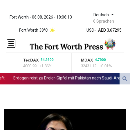
Deutsch
Fort Worth - 06.08. 2026 - 18:06:13
ZWL 321.999592
6 Sprachen
AED 3.67295
Fort Worth 38°C
USD
-
AED 3.67295
AFN 65.
ALL 80.778943
AMD
366.250154
TecDAX
MDAX
54.2600
4.7900
AOA
4000.99
+1.36%
32431.12
+0.01%
918.000204
ARS
Erdogan reist zu Dreier-Gipfel mit Pakistan nach Saudi-Arabien
1499.654103
AUD 1.422273
AWG 1.8
AZN 1.701473
BAM 1.694243
BBD 2.013626
BDT 123.754743
BHD 0.37711