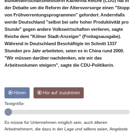
CRC 454.762008
Bundeswirtschaftsministerin Katherina Reiche (CDU) hat in
CUC 1
der Debatte um die Reform der Altersvorsorge einen "Stopp
CUP 26.5
von Frühverrentungsprogrammen" gefordert. Andernfalls
CVE 96.150269
werde Deutschland "selbst bei sehr hoher Produktivität pro
CZK 21.036498
Stunde" gegen andere Volkswirtschaften verlieren, sagte
DJF 177.720014
Reiche dem "Kölner Stadt-Anzeiger" (Freitagsausgabe).
DKK 6.48755
Während in Deutschland Beschäftigte im Schnitt 1337
DOP 58.293309
Stunden pro Jahr arbeiteten, seien es in China rund 2000.
DZD 133.070995
"Wir müssen darüber nachdenken, wie wir das
EGP 49.688897
Arbeitsvolumen steigern", sagte die CDU-Politikerin.
ERN 15
ETB 161.364703
EUR 0.867801
FJD 2.214902
FKP 0.742819
Hören
Hör auf zuzuhören
GBP 0.743265
Textgröße:
GEL 2.61504
GGP 0.742819
GHS 11.735003
Es müsse für Unternehmen möglich sein, auch älteren
GIP 0.742819
Arbeitnehmern, die dazu in der Lage und willens seien, Angebote
GMD 73.999812