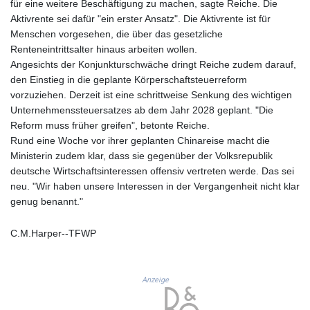
für eine weitere Beschäftigung zu machen, sagte Reiche. Die
GNF
Aktivrente sei dafür "ein erster Ansatz". Die Aktivrente ist für
8779.999627
Menschen vorgesehen, die über das gesetzliche
GTQ 7.628337
Renteneintrittsalter hinaus arbeiten wollen.
GYD 209.158083
Angesichts der Konjunkturschwäche dringt Reiche zudem darauf,
HKD 7.84445
den Einstieg in die geplante Körperschaftsteuerreform
HNL 26.796086
vorzuziehen. Derzeit ist eine schrittweise Senkung des wichtigen
HRK 6.538601
Unternehmenssteuersatzes ab dem Jahr 2028 geplant. "Die
HTG 130.718954
Reform muss früher greifen", betonte Reiche.
HUF 317.007503
Rund eine Woche vor ihrer geplanten Chinareise macht die
IDR 17911
Ministerin zudem klar, dass sie gegenüber der Volksrepublik
ILS 3.007702
deutsche Wirtschaftsinteressen offensiv vertreten werde. Das sei
IMP 0.742819
neu. "Wir haben unsere Interessen in der Vergangenheit nicht klar
INR 95.31445
genug benannt."
IQD 1310.5
IRR
C.M.Harper--TFWP
1374849.999511
ISK 123.600857
JEP 0.742819
Anzeige
JMD 158.474679
JOD 0.708969