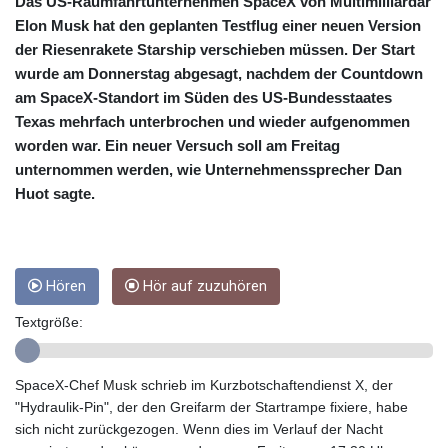
CRC 453.228387
Das US-Raumfahrtunternehmen SpaceX von Multimilliardär
CUC 1
Elon Musk hat den geplanten Testflug einer neuen Version
CUP 26.5
der Riesenrakete Starship verschieben müssen. Der Start
CVE 95.372573
wurde am Donnerstag abgesagt, nachdem der Countdown
CZK 20.982104
am SpaceX-Standort im Süden des US-Bundesstaates
DJF 177.546166
Texas mehrfach unterbrochen und wieder aufgenommen
DKK 6.46804
worden war. Ein neuer Versuch soll am Freitag
DOP 58.20179
unternommen werden, wie Unternehmenssprecher Dan
DZD 132.308956
Huot sagte.
EGP 49.555853
ERN 15
ETB 160.923669
EUR 0.86495
Hören
Hör auf zuzuhören
FJD 2.20855
FKP 0.740916
Textgröße:
GBP 0.741235
GEL 2.610391
GGP 0.740916
SpaceX-Chef Musk schrieb im Kurzbotschaftendienst X, der
GHS 11.700039
"Hydraulik-Pin", der den Greifarm der Startrampe fixiere, habe
GIP 0.740916
sich nicht zurückgezogen. Wenn dies im Verlauf der Nacht
GMD 73.503851