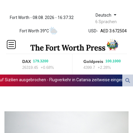
Deutsch
Fort Worth - 08.08. 2026 - 16:37:32
ZWL 321.999592
6 Sprachen
AED 3.672504
Fort Worth 39°C
USD
-
AED 3.672504
AFN 66.
ALL 80.629676
AMD
365.091035
DAX
Goldpreis
179.3200
100.1000
AOA
26319.45
+0.68%
4399.7
+2.28%
917.000367
ARS
Sizilien ausgebrochen - Flugverkehr in Catania zeitweise eingeschränkt
1491.937897
AUD 1.417435
AWG 1.80125
AZN 1.70397
BAM 1.691649
BBD 2.00813
BDT 123.418242
BHD 0.375989