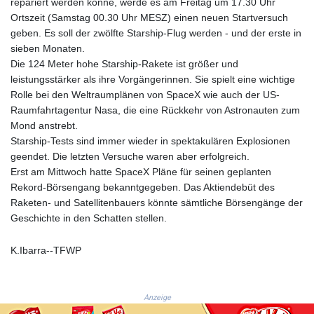
repariert werden könne, werde es am Freitag um 17.30 Uhr
GNF
Ortszeit (Samstag 00.30 Uhr MESZ) einen neuen Startversuch
8756.649224
geben. Es soll der zwölfte Starship-Flug werden - und der erste in
GTQ 7.607144
sieben Monaten.
GYD 208.588851
Die 124 Meter hohe Starship-Rakete ist größer und
HKD 7.84315
leistungsstärker als ihre Vorgängerinnen. Sie spielt eine wichtige
HNL 26.723176
Rolle bei den Weltraumplänen von SpaceX wie auch der US-
HRK 6.518804
Raumfahrtagentur Nasa, die eine Rückkehr von Astronauten zum
HTG 130.363707
Mond anstrebt.
HUF 314.060388
Starship-Tests sind immer wieder in spektakulären Explosionen
IDR 17801
geendet. Die letzten Versuche waren aber erfolgreich.
ILS 2.99985
Erst am Mittwoch hatte SpaceX Pläne für seinen geplanten
IMP 0.740916
Rekord-Börsengang bekanntgegeben. Das Aktiendebüt des
INR 95.210504
Raketen- und Satellitenbauers könnte sämtliche Börsengänge der
IQD
Geschichte in den Schatten stellen.
1306.058902
IRR
K.Ibarra--TFWP
1375550.000352
ISK 123.340386
JEP 0.740916
Anzeige
JMD 158.335856