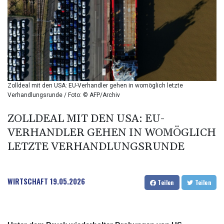
BIF 2990
BMD 1
BND 1.281981
BOB 12.092258
BRL 5.123799
BSD 0.999753
BTN 95.145446
BWP 13.521485
Zolldeal mit den USA: EU-Verhandler gehen in womöglich letzte
BYN 2.960018
Verhandlungsrunde / Foto: © AFP/Archiv
BYR 19600
BZD 2.010681
ZOLLDEAL MIT DEN USA: EU-
CAD 1.401065
VERHANDLER GEHEN IN WOMÖGLICH
CDF
LETZTE VERHANDLUNGSRUNDE
2260.000352
CHF 0.812697
CLF 0.023195
WIRTSCHAFT
19.05.2026
CLP 915.879602
Teilen
Teilen
CNY 6.74905
CNH 6.749745
COP 3160.11