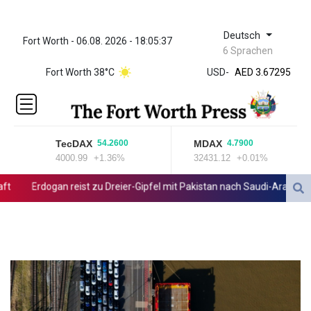
Deutsch
Fort Worth - 06.08. 2026 - 18:05:37
ZWL 321.999592
6 Sprachen
AED 3.67295
Fort Worth 38°C
USD
-
AED 3.67295
AFN 65.
ALL 80.778943
AMD
366.250154
TecDAX
MDAX
54.2600
4.7900
AOA
4000.99
+1.36%
32431.12
+0.01%
918.000204
ARS
Erdogan reist zu Dreier-Gipfel mit Pakistan nach Saudi-Arabien
1499.654103
AUD 1.422273
AWG 1.8
AZN 1.701473
BAM 1.694243
BBD 2.013626
BDT 123.754743
BHD 0.37711