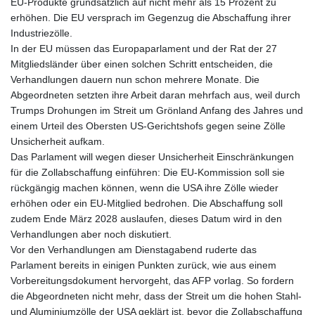
EU-Produkte grundsätzlich auf nicht mehr als 15 Prozent zu
GNF
erhöhen. Die EU versprach im Gegenzug die Abschaffung ihrer
8779.999627
Industriezölle.
GTQ 7.628337
In der EU müssen das Europaparlament und der Rat der 27
GYD 209.158083
Mitgliedsländer über einen solchen Schritt entscheiden, die
HKD 7.84445
Verhandlungen dauern nun schon mehrere Monate. Die
HNL 26.796086
Abgeordneten setzten ihre Arbeit daran mehrfach aus, weil durch
HRK 6.538601
Trumps Drohungen im Streit um Grönland Anfang des Jahres und
HTG 130.718954
einem Urteil des Obersten US-Gerichtshofs gegen seine Zölle
HUF 317.007503
Unsicherheit aufkam.
IDR 17911
Das Parlament will wegen dieser Unsicherheit Einschränkungen
ILS 3.007702
für die Zollabschaffung einführen: Die EU-Kommission soll sie
IMP 0.742819
rückgängig machen können, wenn die USA ihre Zölle wieder
INR 95.31445
erhöhen oder ein EU-Mitglied bedrohen. Die Abschaffung soll
IQD 1310.5
zudem Ende März 2028 auslaufen, dieses Datum wird in den
IRR
Verhandlungen aber noch diskutiert.
1374849.999511
Vor den Verhandlungen am Dienstagabend ruderte das
ISK 123.600857
Parlament bereits in einigen Punkten zurück, wie aus einem
JEP 0.742819
Vorbereitungsdokument hervorgeht, das AFP vorlag. So fordern
JMD 158.474679
die Abgeordneten nicht mehr, dass der Streit um die hohen Stahl-
JOD 0.708969
und Aluminiumzölle der USA geklärt ist, bevor die Zollabschaffung