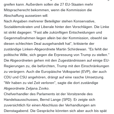
JPY 158.44399
greifen kann. Außerdem sollen die 27 EU-Staaten mehr
KES 129.380069
Mitspracherecht bekommen, wenn die Kommission die
KGS 87.450281
Abschaffung aussetzen will.
KHR
Nach Angaben mehrerer Beteiligter stehen Konservative,
4053.506089
Sozialdemokraten und Liberale hinter den Vorschlägen. Die Linke
KMF 427.000278
ist strikt dagegen: "Fast alle zukünftigen Entscheidungen und
KRW
Gegenmaßnahmen liegen allein bei der Kommission, obwohl sie
1423.301128
diesen schlechten Deal ausgehandelt hat", kritisierte der
KWD 0.30967
zuständige Linken-Abgeordnete Martin Schirdewan. "Es fehlt der
KYD 0.833171
politische Wille, sich gegen die Erpressung von Trump zu stellen."
KZT 468.495939
Die Abgeordneten gehen mit den Zugeständnissen auf einige EU-
LAK
Regierungen zu, die befürchten, Trump mit den Einschränkungen
22602.497564
zu verärgern. Auch die Europäische Volkspartei (EVP), der auch
LBP
CDU und CSU angehören, drängt auf eine rasche Umsetzung.
89549.999598
"Wir haben zu viel Zeit verloren", sagte die dort zuständige
LKR 335.825291
Abgeordnete Zeljana Zovko.
LRD 181.62495
Chefverhandler des Parlaments ist der Vorsitzende des
LSL 16.339905
Handelsausschusses, Bernd Lange (SPD). Er zeigte sich
LTL 2.95274
zuversichtlich für einen Abschluss der Verhandlungen am
LVL 0.60489
Dienstagabend. Die Gespräche könnten sich aber auch bis spät
LYD 6.369699