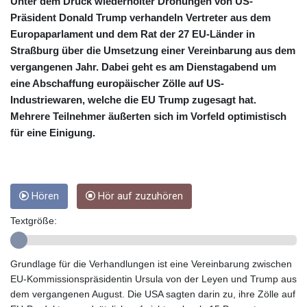
CRC 454.762008
Unter dem Druck wiederholter Drohungen von US-
CUC 1
Präsident Donald Trump verhandeln Vertreter aus dem
CUP 26.5
Europaparlament und dem Rat der 27 EU-Länder in
CVE 96.150269
Straßburg über die Umsetzung einer Vereinbarung aus dem
CZK 21.036498
vergangenen Jahr. Dabei geht es am Dienstagabend um
DJF 177.720014
eine Abschaffung europäischer Zölle auf US-
DKK 6.48755
Industriewaren, welche die EU Trump zugesagt hat.
DOP 58.293309
Mehrere Teilnehmer äußerten sich im Vorfeld optimistisch
DZD 133.070995
für eine Einigung.
EGP 49.688897
ERN 15
ETB 161.364703
EUR 0.867801
Hören
Hör auf zuzuhören
FJD 2.214902
FKP 0.742819
Textgröße:
GBP 0.743265
GEL 2.61504
GGP 0.742819
Grundlage für die Verhandlungen ist eine Vereinbarung zwischen
GHS 11.735003
EU-Kommissionspräsidentin Ursula von der Leyen und Trump aus
GIP 0.742819
dem vergangenen August. Die USA sagten darin zu, ihre Zölle auf
GMD 73.999812