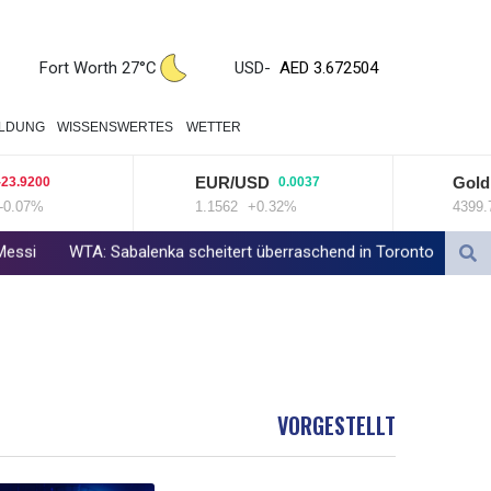
ZWL 321.999592
AED 3.672504
Fort Worth 27°C
USD
-
AED 3.672504
AFN 66.50399
ALL 80.629676
ILDUNG
WISSENSWERTES
WETTER
AMD 365.091035
AOA 917.000367
EUR/USD
Goldprei
200
0.0037
ARS 1491.937897
7%
1.1562
+0.32%
4399.7
+
AUD 1.417435
AWG 1.80125
TA: Sabalenka scheitert überraschend in Toronto
Zwei Bombenan
AZN 1.70397
BAM 1.691649
BBD 2.00813
BDT 123.418242
BHD 0.375989
BIF 2985.079791
VORGESTELLT
BMD 1
BND 1.277602
BOB 11.849673