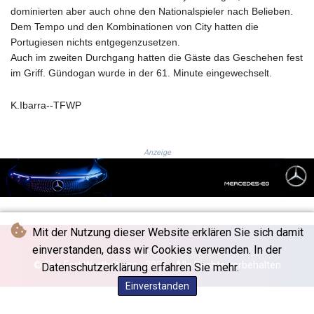
GNF
dominierten aber auch ohne den Nationalspieler nach Belieben.
8759.111457
Dem Tempo und den Kombinationen von City hatten die
GTQ 7.609218
Portugiesen nichts entgegenzusetzen.
GYD 208.606894
Auch im zweiten Durchgang hatten die Gäste das Geschehen fest
HKD 7.84524
im Griff. Gündogan wurde in der 61. Minute eingewechselt.
HNL 26.731037
HRK 6.522098
K.Ibarra--TFWP
HTG 130.40262
HUF 314.6285
IDR 17816.05
Anzeige
ILS 2.999849
IMP 0.74148
INR 95.19805
IQD
1306.448752
Mit der Nutzung dieser Website erklären Sie sich damit
IRR
einverstanden, dass wir Cookies verwenden. In der
1375550.000174
© The Fort Worth Press - 2026 - Alle Rechte vorbehalten
Datenschutzerklärung erfahren Sie mehr.
ISK 123.469937
Einverstanden
JEP 0.74148
JMD 158.382433