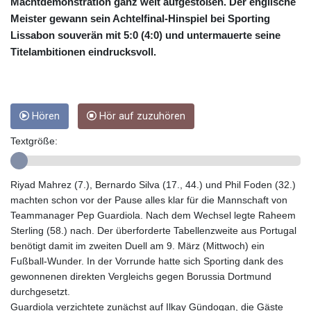
CRC 453.361712
Machtdemonstration ganz weit aufgestoßen. Der englische
CUC 1
Meister gewann sein Achtelfinal-Hinspiel bei Sporting
CUP 26.5
Lissabon souverän mit 5:0 (4:0) und untermauerte seine
CVE 95.398565
Titelambitionen eindrucksvoll.
CZK 21.010974
DJF 177.598394
DKK 6.472445
DOP 58.218911
Hören
Hör auf zuzuhören
DZD 132.350167
EGP 49.803294
Textgröße:
ERN 15
ETB 160.971007
EUR 0.865819
Riyad Mahrez (7.), Bernardo Silva (17., 44.) und Phil Foden (32.)
FJD 2.20855
machten schon vor der Pause alles klar für die Mannschaft von
FKP 0.74148
Teammanager Pep Guardiola. Nach dem Wechsel legte Raheem
GBP 0.741655
Sterling (58.) nach. Der überforderte Tabellenzweite aus Portugal
GEL 2.610398
benötigt damit im zweiten Duell am 9. März (Mittwoch) ein
GGP 0.74148
Fußball-Wunder. In der Vorrunde hatte sich Sporting dank des
GHS 11.701051
gewonnenen direkten Vergleichs gegen Borussia Dortmund
GIP 0.74148
durchgesetzt.
GMD 73.50146
Guardiola verzichtete zunächst auf Ilkay Gündogan, die Gäste