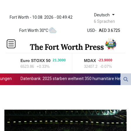
Deutsch
Fort Worth - 10.08. 2026 - 00:49:42
ZWL 321.999592
6 Sprachen
AED 3.6725
Fort Worth 30°C
USD
-
AED 3.6725
AFN 66.
ALL 80.653395
AMD
365.190533
Euro STOXX 50
MDAX
21.3000
-23.9000
AOA
6523.86
+0.33%
32407.2
-0.07%
917.000309
ARS
gen
Datenbank: 2025 starben weltweit 350 humanitäre Helfer - 186
1493.416007
AUD 1.416772
AWG 1.80125
AZN 1.689851
BAM 1.692154
BBD 2.008721
BDT 123.455081
BHD 0.3761