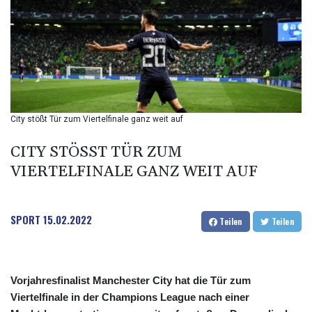
BIF 2985.970817
BMD 1
BND 1.277984
BOB 11.853211
BRL 5.083898
BSD 0.997309
BTN 94.901089
BWP 13.461555
City stößt Tür zum Viertelfinale ganz weit auf
BYN 2.969692
BYR 19600
CITY STÖSST TÜR ZUM V
BZD 2.005779
IERTELFINALE GANZ WEIT AUF
CAD 1.39606
CDF
2262.502134
SPORT
15.02.2022
CHF 0.809098
Teilen
Teilen
CLF 0.023198
CLP 913.000141
CNY 6.747598
Vorjahresfinalist Manchester City hat die Tür zum
CNH 6.74699
Viertelfinale in der Champions League nach einer
COP 3157.69