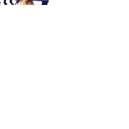
CVE 95.372573
Enttäuschung"
CZK 20.982104
DJF 177.546166
DKK 6.46804
DOP 58.20179
DZD 132.308956
EGP 49.631449
ERN 15
ETB 160.923669
EUR 0.86495
FJD 2.20855
FKP 0.74148
GBP 0.742583
GEL 2.610391
GGP 0.74148
GHS 11.700039
GIP 0.74148
GMD 73.503851
GNF 8756.649224