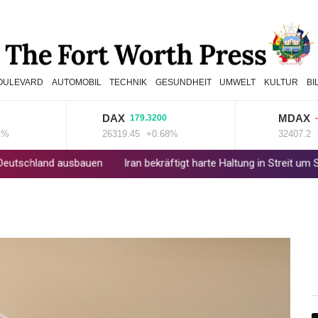
OULEVARD
AUTOMOBIL
TECHNIK
GESUNDHEIT
UMWELT
KULTUR
BI
DAX
MDAX
179.3200
-23.9
26319.45
+0.68%
32407.2
-0.0
nd ausbauen
Iran bekräftigt harte Haltung in Streit um Straße vo