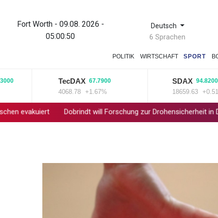
Fort Worth - 09.08. 2026 -
Deutsch
05:00:50
6 Sprachen
POLITIK
WIRTSCHAFT
SPORT
B
TecDAX
SDAX
67.7900
94.8200
4068.78
+1.67%
18659.63
+0.51%
uiert
Dobrindt will Forschung zur Drohensicherheit in Deutschla