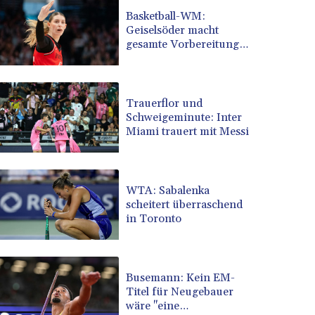
BRL 5.083304
Basketball-WM:
Geiselsöder macht
BSD 0.997016
gesamte Vorbereitung
BTN 94.875232
mit
BWP 13.457596
BYN 2.968819
BYR 19600
Trauerflor und
BZD 2.00519
Schweigeminute: Inter
Miami trauert mit Messi
CAD 1.39545
CDF 2262.50392
CHF 0.80949
CLF 0.023206
WTA: Sabalenka
CLP 913.315746
scheitert überraschend
CNY 6.747604
in Toronto
CNH 6.743285
COP 3142.844787
CRC 453.228387
Busemann: Kein EM-
CUC 1
Titel für Neugebauer
CUP 26.5
wäre "eine