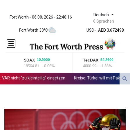
Deutsch
Fort Worth - 06.08. 2026 - 22:48:16
ZWL
6 Sprachen
321.999592
Fort Worth 33°C
USD
-
AED 3.672498
AED 3.672498
AFN 65.
ALL 80.778943
AMD
SDAX
TecDAX
10.9000
54.2600
366.249949
18564.81
+0.06%
4000.99
+1.36%
AOA
918.000153
AR nicht "zu kleinteilig" einsetzen
Kreise: Türkei will mit Pakistan 
ARS 1499.7458
AUD 1.422111
AWG 1.8
AZN 1.701353
BAM 1.694243
BBD 2.013626
BDT
123.754743