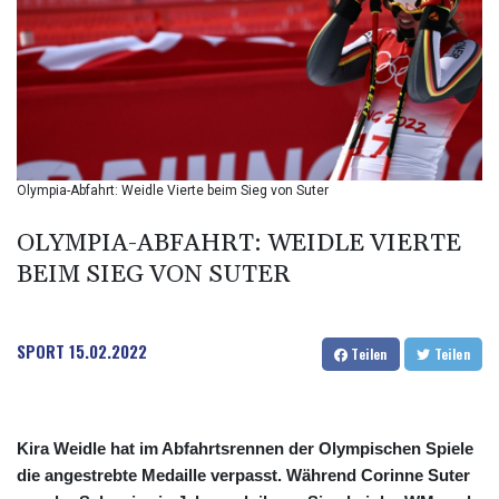
BHD 0.37711
BIF 2990
BMD 1
BND 1.281981
BOB 12.092258
BRL 5.1235
BSD 0.999753
BTN 95.145446
Olympia-Abfahrt: Weidle Vierte beim Sieg von Suter
BWP
13.521485
OLYMPIA-ABFAHRT: WEIDLE VIERTE
BYN 2.960018
BEIM SIEG VON SUTER
BYR 19600
BZD 2.010681
CAD 1.401435
SPORT
15.02.2022
CDF
Teilen
Teilen
2260.00015
CHF 0.812655
CLF 0.023195
Kira Weidle hat im Abfahrtsrennen der Olympischen Spiele
CLP
die angestrebte Medaille verpasst. Während Corinne Suter
915.880427