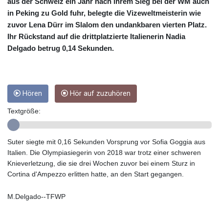
CNY 6.74905
aus der Schweiz ein Jahr nach ihrem Sieg bei der WM auch
CNH 6.747951
in Peking zu Gold fuhr, belegte die Vizeweltmeisterin wie
COP 3160.36
zuvor Lena Dürr im Slalom den undankbaren vierten Platz.
CRC
Ihr Rückstand auf die drittplatzierte Italienerin Nadia
454.762008
Delgado betrug 0,14 Sekunden.
CUC 1
CUP 26.5
CVE 96.149866
CZK 21.04075
Hören
Hör auf zuzuhören
DJF
177.720321
Textgröße:
DKK 6.487735
DOP 58.29816
DZD
Suter siegte mit 0,16 Sekunden Vorsprung vor Sofia Goggia aus
132.880362
Italien. Die Olympiasiegerin von 2018 war trotz einer schweren
EGP 49.6944
Knieverletzung, die sie drei Wochen zuvor bei einem Sturz in
ERN 15
Cortina d'Ampezzo erlitten hatte, an den Start gegangen.
ETB
161.364703
M.Delgado--TFWP
EUR 0.86783
FJD 2.214449