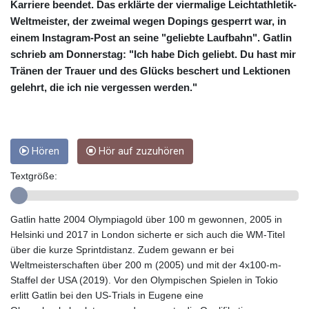
CRC 455.750926
Karriere beendet. Das erklärte der viermalige Leichtathletik-
CUC 1
Weltmeister, der zweimal wegen Dopings gesperrt war, in
CUP 26.5
einem Instagram-Post an seine "geliebte Laufbahn". Gatlin
CVE 95.718223
schrieb am Donnerstag: "Ich habe Dich geliebt. Du hast mir
CZK 21.040702
Tränen der Trauer und des Glücks beschert und Lektionen
DJF 178.411296
gelehrt, die ich nie vergessen werden."
DKK 6.487973
DOP 58.379523
DZD 132.877747
EGP 49.688096
Hören
Hör auf zuzuhören
ERN 15
ETB 161.7072
Textgröße:
EUR 0.867899
FJD 2.215399
FKP 0.743241
Gatlin hatte 2004 Olympiagold über 100 m gewonnen, 2005 in
GBP 0.743355
Helsinki und 2017 in London sicherte er sich auch die WM-Titel
GEL 2.614976
über die kurze Sprintdistanz. Zudem gewann er bei
GGP 0.743241
Weltmeisterschaften über 200 m (2005) und mit der 4x100-m-
GHS 11.776297
Staffel der USA (2019). Vor den Olympischen Spielen in Tokio
GIP 0.743241
erlitt Gatlin bei den US-Trials in Eugene eine
GMD 74.000443