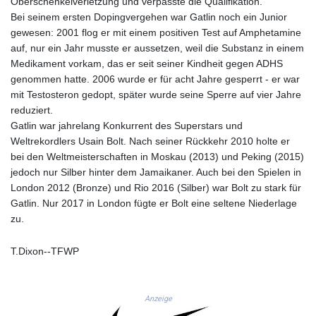
Oberschenkelverletzung und verpasste die Qualifikation.
GNF
Bei seinem ersten Dopingvergehen war Gatlin noch ein Junior
8798.496547
gewesen: 2001 flog er mit einem positiven Test auf Amphetamine
GTQ 7.644462
auf, nur ein Jahr musste er aussetzen, weil die Substanz in einem
GYD 209.601111
Medikament vorkam, das er seit seiner Kindheit gegen ADHS
HKD 7.84505
genommen hatte. 2006 wurde er für acht Jahre gesperrt - er war
HNL 26.852845
mit Testosteron gedopt, später wurde seine Sperre auf vier Jahre
HRK 6.538402
reduziert.
HTG 130.990152
Gatlin war jahrelang Konkurrent des Superstars und
HUF 317.017497
Weltrekordlers Usain Bolt. Nach seiner Rückkehr 2010 holte er
IDR 17899
bei den Weltmeisterschaften in Moskau (2013) und Peking (2015)
ILS 3.013971
jedoch nur Silber hinter dem Jamaikaner. Auch bei den Spielen in
IMP 0.743241
London 2012 (Bronze) und Rio 2016 (Silber) war Bolt zu stark für
INR 95.21055
Gatlin. Nur 2017 in London fügte er Bolt eine seltene Niederlage
IQD
zu.
1312.470159
IRR
T.Dixon--TFWP
1374850.000153
ISK 123.589987
JEP 0.743241
Anzeige
JMD 158.809665