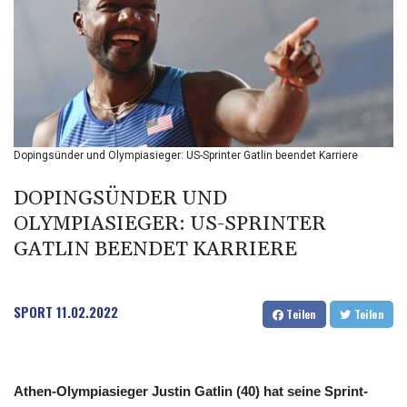
BIF 2994.283829
BMD 1
BND 1.284641
BOB 12.117713
BRL 5.110598
BSD 1.001871
BTN 95.346152
BWP 13.550126
Dopingsünder und Olympiasieger: US-Sprinter Gatlin beendet Karriere
BYN 2.966287
BYR 19600
DOPINGSÜNDER UND
BZD 2.01494
OLYMPIASIEGER: US-SPRINTER
CAD 1.40277
GATLIN BEENDET KARRIERE
CDF
2259.999745
CHF 0.812405
CLF 0.023195
SPORT
11.02.2022
Teilen
Teilen
CLP 915.8799
CNY 6.74905
CNH 6.74632
COP 3160.36
Athen-Olympiasieger Justin Gatlin (40) hat seine Sprint-