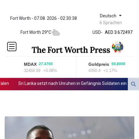
Deutsch
Fort Worth - 07.08. 2026 - 02:30:38
ZWL 321.999592
6 Sprachen
AED 3.672497
Fort Worth 29°C
USD
-
AED 3.672497
AFN 65.
ALL 80.950045
AMD
366.423744
MDAX
Goldpreis
27.4700
50.8000
AOA
32458.59
+0.08%
4350.4
+1.17%
917.999624
ARS
en
Sri Lanka setzt nach Unruhen in Gefängnis Soldaten ein
Zuwäc
1499.772298
AUD 1.422799
AWG 1.8
AZN 1.701772
BAM 1.697824
BBD 2.017891
BDT 124.016338
BHD 0.377796