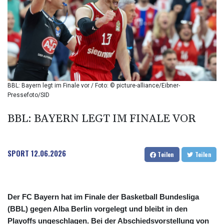
BIF 2987.5
BMD 1
BND 1.281271
BOB 11.884005
BRL 5.096204
BSD 0.999879
BTN 95.145572
BWP 13.496235
BBL: Bayern legt im Finale vor / Foto: © picture-alliance/Eibner-
BYN 2.977343
Pressefoto/SID
BYR 19600
BZD 2.010921
BBL: BAYERN LEGT IM FINALE VOR
CAD 1.393745
CDF 2262.50392
CHF 0.807704
SPORT
12.06.2026
Teilen
Teilen
CLF 0.023139
CLP 913.640396
CNY 6.747604
CNH 6.74389
Der FC Bayern hat im Finale der Basketball Bundesliga
COP 3156.1
(BBL) gegen Alba Berlin vorgelegt und bleibt in den
CRC 454.53954
Playoffs ungeschlagen. Bei der Abschiedsvorstellung von