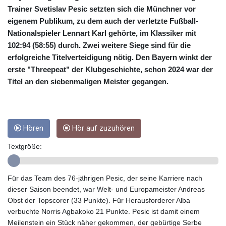
CUC 1
Trainer Svetislav Pesic setzten sich die Münchner vor
CUP 26.5
eigenem Publikum, zu dem auch der verletzte Fußball-
CVE 95.703894
Nationalspieler Lennart Karl gehörte, im Klassiker mit
CZK 20.98695
DJF 177.720393
102:94 (58:55) durch. Zwei weitere Siege sind für die
DKK 6.46574
erfolgreiche Titelverteidigung nötig. Den Bayern winkt der
DOP 58.250393
erste "Threepeat" der Klubgeschichte, schon 2024 war der
DZD 132.931755
Titel an den siebenmaligen Meister gegangen.
EGP 49.784104
ERN 15
ETB 161.383609
EUR 0.864804
Hören
Hör auf zuzuhören
FJD 2.20855
FKP 0.743241
Textgröße:
GBP 0.740965
GEL 2.61504
GGP 0.743241
Für das Team des 76-jährigen Pesic, der seine Karriere nach
GHS 11.76039
dieser Saison beendet, war Welt- und Europameister Andreas
GIP 0.743241
Obst der Topscorer (33 Punkte). Für Herausforderer Alba
GMD 73.503851
verbuchte Norris Agbakoko 21 Punkte. Pesic ist damit einem
GNF
Meilenstein ein Stück näher gekommen, der gebürtige Serbe