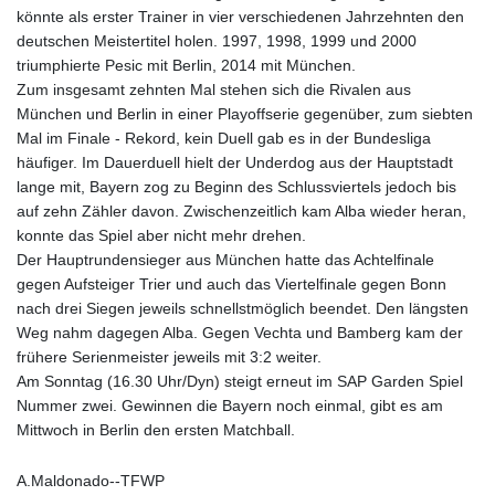
8775.000355
könnte als erster Trainer in vier verschiedenen Jahrzehnten den
GTQ 7.628986
deutschen Meistertitel holen. 1997, 1998, 1999 und 2000
GYD 209.187745
triumphierte Pesic mit Berlin, 2014 mit München.
HKD 7.84555
Zum insgesamt zehnten Mal stehen sich die Rivalen aus
HNL 26.799903
München und Berlin in einer Playoffserie gegenüber, zum siebten
HRK 6.516204
Mal im Finale - Rekord, kein Duell gab es in der Bundesliga
HTG 130.738004
häufiger. Im Dauerduell hielt der Underdog aus der Hauptstadt
HUF 314.294504
lange mit, Bayern zog zu Beginn des Schlussviertels jedoch bis
IDR 17803
auf zehn Zähler davon. Zwischenzeitlich kam Alba wieder heran,
ILS 2.99985
konnte das Spiel aber nicht mehr drehen.
IMP 0.743241
Der Hauptrundensieger aus München hatte das Achtelfinale
INR 95.19975
gegen Aufsteiger Trier und auch das Viertelfinale gegen Bonn
IQD 1309.80882
nach drei Siegen jeweils schnellstmöglich beendet. Den längsten
IRR
Weg nahm dagegen Alba. Gegen Vechta und Bamberg kam der
1375550.000352
frühere Serienmeister jeweils mit 3:2 weiter.
ISK 123.330386
Am Sonntag (16.30 Uhr/Dyn) steigt erneut im SAP Garden Spiel
JEP 0.743241
Nummer zwei. Gewinnen die Bayern noch einmal, gibt es am
JMD 158.790465
Mittwoch in Berlin den ersten Matchball.
JOD 0.70904
JPY 157.51904
A.Maldonado--TFWP