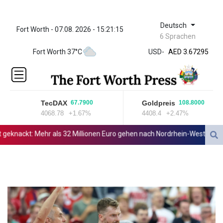
Deutsch
Fort Worth - 07.08. 2026 - 15:21:15
ZWL 321.999592
6 Sprachen
AED 3.67295
Fort Worth 37°C
USD
-
AED 3.67295
AFN 66.
ALL 80.861178
AMD
366.170403
TecDAX
Goldpreis
67.7900
108.8000
AOA
4068.78
+1.67%
4408.4
+2.47%
918.000367
ARS
knackt: Mehr als 32 Millionen Euro gehen nach Nordrhein-Westfalen
1499.010804
AUD 1.415041
AWG 1.80125
AZN 1.70397
BAM 1.696506
BBD 2.013896
BDT 123.776354
BHD 0.377104