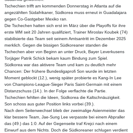
GNF
Tschechien trifft am kommenden Donnerstag in Atlanta auf die
8782.057677
angezählten Südafrikaner, Südkorea muss erneut in Guadalajara
GTQ 7.628986
gegen Co-Gastgeber Mexiko ran.
GYD 209.187745
Die Tschechen hatten sich erst im März über die Playoffs für ihre
HKD 7.845415
erste WM seit 20 Jahren qualifiziert, Trainer Miroslav Koubek (74)
HNL 26.799903
stabilisierte das Team seit seinem Amtsantritt im Dezember 2025
HRK 6.521304
merklich. Gegen die bissigen Südkoreaner standen die
HTG 130.738004
Tschechen aber von Beginn an unter Druck, Bayer Leverkusens
HUF 314.058026
Torjäger Patrik Schick bekam kaum Bindung zum Spiel.
IDR 17796
Südkorea war das aktivere Team und kam zu deutlich mehr
ILS 2.99985
Chancen: Der frühere Bundesligaprofi Son wurde im letzten
IMP 0.743241
Moment geblockt (12.), wenig später probierte es Kang-In Lee
INR 95.17365
von Champions-League-Sieger Paris Saint-Germain mit einem
IQD 1309.80882
Distanzschuss (14.). In der Folge verflachte die Partie.
IRR
Tschechien fehlten die Ideen, Südkorea die Kaltschnäuzigkeit.
1374850.000132
Son schoss aus guter Position links vorbei (39.).
ISK 123.390415
Nach dem Seitenwechsel blieb der zweimalige Asienmeister das
JEP 0.743241
klar bessere Team, Jae-Sung Lee verpasste bei einem Abpraller
JMD 158.790465
das (49.) das 1:0. Auf der Gegenseite traf Krejci nach einem
JOD 0.708994
Einwurf aus dem Nichts. Doch die Südkoreaner schlugen verdient