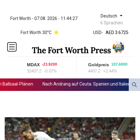
Deutsch
Fort Worth - 07.08. 2026 - 11:44:27
ZWL 321.999592
6 Sprachen
AED 3.6725
Fort Worth 30°C
USD
-
AED 3.6725
AFN 65.
ALL 80.861178
AMD
366.169751
MDAX
Goldpreis
-23.9200
107.6000
AOA
32407.2
-0.07%
4407.2
+2.44%
918.000066
ARS
llsaal-Plänen
Nach Andrang auf Ceuta: Spanien und Italien streiten
1499.010497
AUD 1.416491
AWG 1.8
AZN 1.702308
BAM 1.696506
BBD 2.013896
BDT 123.776354
BHD 0.377061