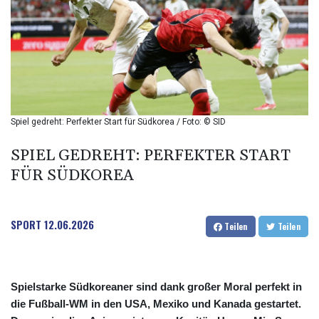
BIF 2993.650463
BMD 1
BND 1.281271
BOB 11.884005
BRL 5.105192
BSD 0.999879
BTN 95.145572
BWP 13.496235
Spiel gedreht: Perfekter Start für Südkorea / Foto: © SID
BYN 2.977343
BYR 19600
SPIEL GEDREHT: PERFEKTER START
BZD 2.010921
FÜR SÜDKOREA
CAD 1.394035
CDF
2259.999972
SPORT
12.06.2026
CHF 0.808105
Teilen
Teilen
CLF 0.023174
CLP 914.839994
CNY 6.74905
Spielstarke Südkoreaner sind dank großer Moral perfekt in
CNH 6.74376
die Fußball-WM in den USA, Mexiko und Kanada gestartet.
COP 3162.95