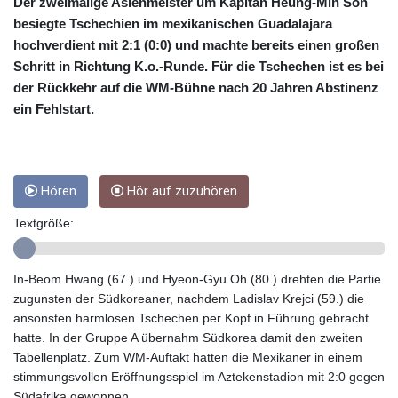
CRC 454.53954
Der zweimalige Asienmeister um Kapitän Heung-Min Son
CUC 1
besiegte Tschechien im mexikanischen Guadalajara
CUP 26.5
hochverdient mit 2:1 (0:0) und machte bereits einen großen
CVE 95.649308
Schritt in Richtung K.o.-Runde. Für die Tschechen ist es bei
CZK 20.993008
der Rückkehr auf die WM-Bühne nach 20 Jahren Abstinenz
DJF 178.055931
ein Fehlstart.
DKK 6.468945
DOP 58.368898
DZD 132.93776
EGP 49.787401
Hören
Hör auf zuzuhören
ERN 15
ETB 161.383609
Textgröße:
EUR 0.86533
FJD 2.210502
FKP 0.743241
In-Beom Hwang (67.) und Hyeon-Gyu Oh (80.) drehten die Partie
GBP 0.741355
zugunsten der Südkoreaner, nachdem Ladislav Krejci (59.) die
GEL 2.615003
ansonsten harmlosen Tschechen per Kopf in Führung gebracht
GGP 0.743241
hatte. In der Gruppe A übernahm Südkorea damit den zweiten
GHS 11.733937
Tabellenplatz. Zum WM-Auftakt hatten die Mexikaner in einem
GIP 0.743241
stimmungsvollen Eröffnungsspiel im Aztekenstadion mit 2:0 gegen
GMD 74.00032
Südafrika gewonnen.