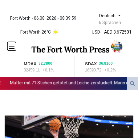
Deutsch
Fort Worth - 06.08. 2026 - 08:39:59
ZWL 321.999592
6 Sprachen
AED 3.672501
Fort Worth 26°C
USD
-
AED 3.672501
AFN 65.
ALL 80.778943
AMD
365.649242
MDAX
SDAX
32.7800
36.8100
AOA
32459.11
+0.1%
18590.72
+0.2%
918.000071
ARS
Mutter mit 71 Stichen getötet und Leiche zerstückelt: Mann muss in P
1496.242501
AUD 1.420051
AWG 1.8025
AZN 1.70415
BAM 1.694243
BBD 2.013626
BDT 123.754743
BHD 0.376996