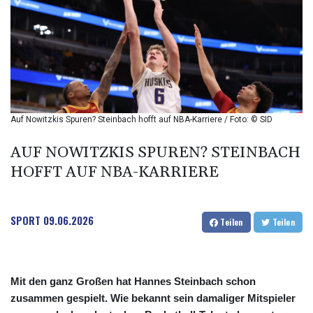
BIF 2988.071622
BMD 1
BND 1.281981
BOB 12.092258
BRL 5.122702
BSD 0.999753
BTN 95.145446
BWP 13.521485
Auf Nowitzkis Spuren? Steinbach hofft auf NBA-Karriere / Foto: © SID
BYN 2.960018
BYR 19600
AUF NOWITZKIS SPUREN? STEINBACH
BZD 2.010681
HOFFT AUF NBA-KARRIERE
CAD 1.399755
CDF
2261.000308
SPORT
09.06.2026
CHF 0.809703
Teilen
Teilen
CLF 0.023153
CLP 914.220115
CNY 6.749953
Mit den ganz Großen hat Hannes Steinbach schon
CNH 6.748475
zusammen gespielt. Wie bekannt sein damaliger Mitspieler
COP 3181.98