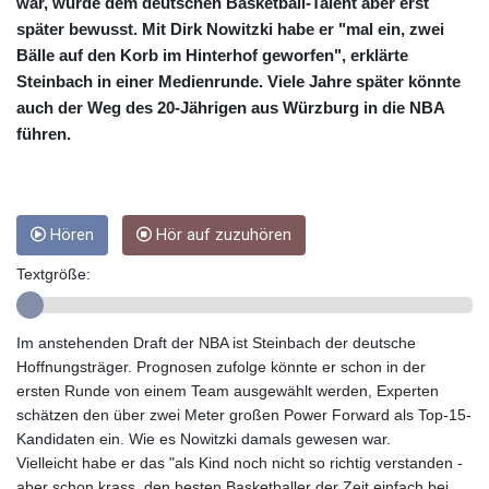
CRC 454.762008
war, wurde dem deutschen Basketball-Talent aber erst
CUC 1
später bewusst. Mit Dirk Nowitzki habe er "mal ein, zwei
CUP 26.5
Bälle auf den Korb im Hinterhof geworfen", erklärte
CVE 95.518807
Steinbach in einer Medienrunde. Viele Jahre später könnte
CZK 20.975095
auch der Weg des 20-Jährigen aus Würzburg in die NBA
DJF 178.03342
führen.
DKK 6.476797
DOP 58.256128
DZD 132.984018
EGP 49.790099
Hören
Hör auf zuzuhören
ERN 15
ETB 161.364703
Textgröße:
EUR 0.86642
FJD 2.21245
FKP 0.742819
Im anstehenden Draft der NBA ist Steinbach der deutsche
GBP 0.742565
Hoffnungsträger. Prognosen zufolge könnte er schon in der
GEL 2.614971
ersten Runde von einem Team ausgewählt werden, Experten
GGP 0.742819
schätzen den über zwei Meter großen Power Forward als Top-15-
GHS 11.751814
Kandidaten ein. Wie es Nowitzki damals gewesen war.
GIP 0.742819
Vielleicht habe er das "als Kind noch nicht so richtig verstanden -
GMD 73.494895
aber schon krass, den besten Basketballer der Zeit einfach bei