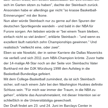
GNF
sich im Garten sitzen zu haben", dachte der Steinbach zurück.
8780.470902
Ansonsten habe er allerdings gar nicht "so krasse Basketball-
GTQ 7.628337
Erinnerungen" mit der Ikone.
GYD 209.158083
Nun aber würde Steinbach nur zu gerne auf den Spuren der
HKD 7.84455
deutschen Sportlegende wandeln - und bald in der NBA für
HNL 26.796086
Furore sorgen. Am liebsten würde er "bei einem Team bleiben,
HRK 6.527503
einfach nicht so viel ändern", erklärte Steinbach - "und wenn es
HTG 130.718954
exzellent läuft natürlich zehn Championships gewinnen." Und
HUF 315.163504
realistisch "vielleicht eine, oder zwei".
IDR 17899
Eben so wie Nowitzki, der in seiner Karriere die Dallas Mavericks
ILS 3.01309
nie verließ und sich 2011 zum NBA-Champion krönte. Zuvor hatte
IMP 0.742819
der 14-malige All-Star noch an der Seite von Steinbachs Vater
INR 95.242097
Burkhard mit der DJK Würzburg 1998 den Aufstieg in die
IQD
Basketball-Bundesliga gefeiert.
1309.701703
Mit dem College-Basketball zumindest, da ist sich Steinbach
IRR
sicher, soll nach einem Jahr bei den Washington Huskies definitiv
1374799.999854
Schluss sein. "Für mich war immer der Traum, in die NBA zu
ISK 123.030031
gehen", erklärte das Ausnahmetalent, mit dieser Intention sei er
JEP 0.742819
schließlich in die Universitätsliga gewechselt.
JMD 158.474679
Der Draft findet am 23. und 24. Juni im Barclays Center in