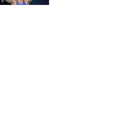
CVE 95.649308
CZK 21.032496
DJF 178.055931
DKK 6.480765
DOP 58.368898
DZD 133.036949
EGP 49.778797
ERN 15
ETB 161.383609
EUR 0.86693
FJD 2.21395
FKP 0.743241
GBP 0.743525
GEL 2.614999
GGP 0.743241
GHS 11.733937
GIP 0.743241
GMD 73.99976
GNF 8782.057677