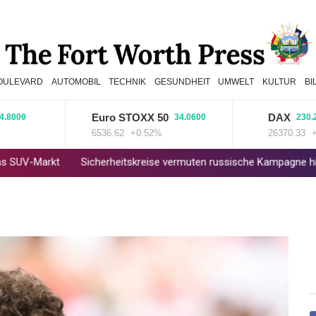
OULEVARD
AUTOMOBIL
TECHNIK
GESUNDHEIT
UMWELT
KULTUR
BI
Euro STOXX 50
DAX
0
34.0600
230.2000
6536.62
+0.52%
26370.33
+0.87
Sicherheitskreise vermuten russische Kampagne hinter Falschvi