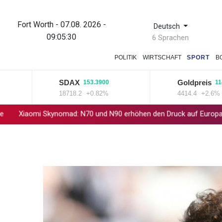
Fort Worth - 07.08. 2026 -
Deutsch
09:05:30
6 Sprachen
POLITIK
WIRTSCHAFT
SPORT
B
SDAX
Goldpreis
153.3900
114.800
18718.2
+0.82%
4414.4
+2.6%
Skynomad: N70 und N90 erhöhen den Druck auf Europas SUV-Markt