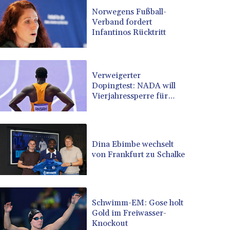
BRL 5.099202
Norwegens Fußball-
Verband fordert
BSD 0.999879
Infantinos Rücktritt
BTN 95.145572
BWP 13.496235
BYN 2.977343
BYR 19600
Verweigerter
BZD 2.010921
Dopingtest: NADA will
Vierjahressperre für
CAD 1.400935
Ansah
CDF 2259.999914
CHF 0.810275
CLF 0.023176
Dina Ebimbe wechselt
CLP 915.120204
von Frankfurt zu Schalke
CNY 6.74905
CNH 6.74693
COP 3162.97
CRC 454.53954
Schwimm-EM: Gose holt
CUC 1
Gold im Freiwasser-
CUP 26.5
Knockout