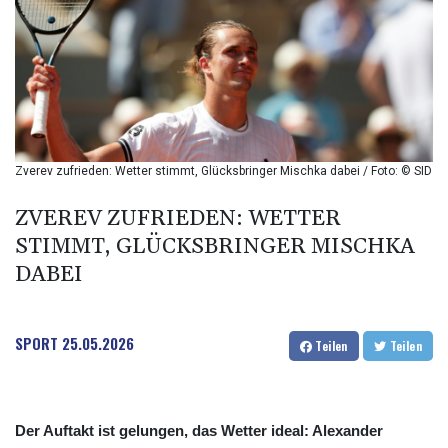
BIF 2987.5
BMD 1
BND 1.281271
BOB 11.884005
BRL 5.096204
BSD 0.999879
BTN 95.145572
BWP 13.496235
Zverev zufrieden: Wetter stimmt, Glücksbringer Mischka dabei / Foto: © SID
BYN 2.977343
BYR 19600
ZVEREV ZUFRIEDEN: WETTER
BZD 2.010921
STIMMT, GLÜCKSBRINGER MISCHKA
CAD 1.393745
DABEI
CDF 2262.50392
CHF 0.807704
CLF 0.023139
CLP 913.640396
SPORT
25.05.2026
Teilen
Teilen
CNY 6.747604
CNH 6.74389
COP 3156.1
CRC 454.53954
Der Auftakt ist gelungen, das Wetter ideal: Alexander