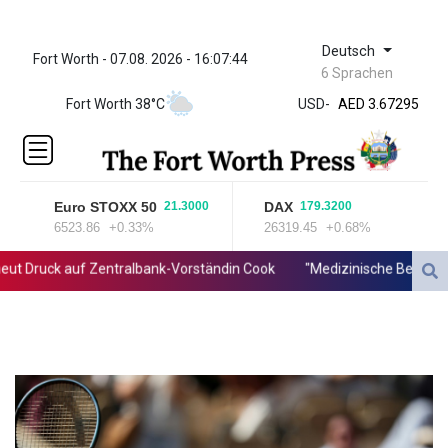
Deutsch
Fort Worth - 07.08. 2026 - 16:07:44
ZWL 321.999592
6 Sprachen
AED 3.67295
Fort Worth 38°C
USD
-
AED 3.67295
AFN 66.
ALL 80.861178
AMD
366.170403
Euro STOXX 50
DAX
21.3000
179.3200
AOA
6523.86
+0.33%
26319.45
+0.68%
918.000367
ARS
Druck auf Zentralbank-Vorständin Cook
"Medizinische Bedenken": 
1499.010804
AUD 1.415041
AWG 1.80125
AZN 1.70397
BAM 1.696506
BBD 2.013896
BDT 123.776354
BHD 0.377104