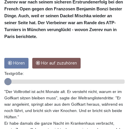
CUC 1
Zverev war nach seinem sicheren Erstrundenerfolg bei den
CUP 26.5
French Open gegen den Franzosen Benjamin Bonzi bester
CVE 95.703894
Dinge. Auch, weil er seinen Dackel Mischka wieder an
CZK 20.98695
seiner Seite hat. Der Vierbeiner war am Rande des ATP-
DJF 177.720393
Turniers in München verunglückt - wovon Zverev nun in
DKK 6.46574
Paris berichtete.
DOP 58.250393
DZD 132.931755
EGP 49.784104
ERN 15
Hören
Hör auf zuzuhören
ETB 161.383609
EUR 0.864804
Textgröße:
FJD 2.20855
FKP 0.743241
GBP 0.740965
"Der Volltrottel ist acht Monate alt. Er versteht nicht, warum er im
GEL 2.61504
Golfkart sitzen bleiben muss", sagte der Weltranglistendritte: "Er
GGP 0.743241
war angeleint, springt aber aus dem Golfkart heraus, während es
GHS 11.76039
noch fährt, und bricht sich vier Knochen. Und er bricht sich beide
GIP 0.743241
Hüften."
GMD 73.503851
Er habe damals die ganze Nacht im Krankenhaus verbracht,
GNF