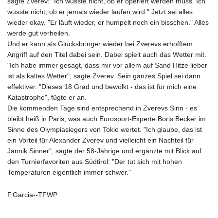
sagte Zverev: "Ich wusste nicht, ob er operiert werden muss. Ich
8775.000355
wusste nicht, ob er jemals wieder laufen wird." Jetzt sei alles
GTQ 7.628986
wieder okay. "Er läuft wieder, er humpelt noch ein bisschen." Alles
GYD 209.187745
werde gut verheilen.
HKD 7.84555
Und er kann als Glücksbringer wieder bei Zverevs erhofftem
HNL 26.799903
Angriff auf den Titel dabei sein. Dabei spielt auch das Wetter mit.
HRK 6.516204
"Ich habe immer gesagt, dass mir vor allem auf Sand Hitze lieber
HTG 130.738004
ist als kaltes Wetter", sagte Zverev. Sein ganzes Spiel sei dann
HUF 314.294504
effektiver. "Dieses 18 Grad und bewölkt - das ist für mich eine
IDR 17803
Katastrophe", fügte er an.
ILS 2.99985
Die kommenden Tage sind entsprechend in Zverevs Sinn - es
IMP 0.743241
bleibt heiß in Paris, was auch Eurosport-Experte Boris Becker im
INR 95.19975
Sinne des Olympiasiegers von Tokio wertet. "Ich glaube, das ist
IQD 1309.80882
ein Vorteil für Alexander Zverev und vielleicht ein Nachteil für
IRR
Jannik Sinner", sagte der 58-Jährige und ergänzte mit Blick auf
1375550.000352
den Turnierfavoriten aus Südtirol: "Der tut sich mit hohen
ISK 123.330386
Temperaturen eigentlich immer schwer."
JEP 0.743241
JMD 158.790465
F.Garcia--TFWP
JOD 0.70904
JPY 157.51904