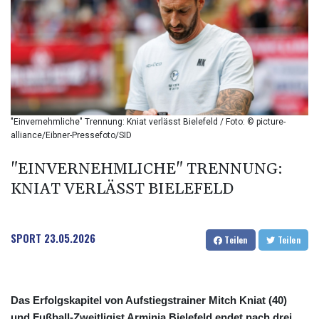
BHD 0.37711
BIF 2990
BMD 1
BND 1.281981
BOB 12.092258
BRL 5.1235
BSD 0.999753
BTN 95.145446
"Einvernehmliche" Trennung: Kniat verlässt Bielefeld / Foto: © picture-
BWP
alliance/Eibner-Pressefoto/SID
13.521485
BYN 2.960018
"EINVERNEHMLICHE" TRENNUNG:
BYR 19600
KNIAT VERLÄSST BIELEFELD
BZD 2.010681
CAD 1.401435
CDF
SPORT
23.05.2026
Teilen
Teilen
2260.00015
CHF 0.812655
CLF 0.023195
CLP
Das Erfolgskapitel von Aufstiegstrainer Mitch Kniat (40)
915.880427
und Fußball-Zweitligist Arminia Bielefeld endet nach drei