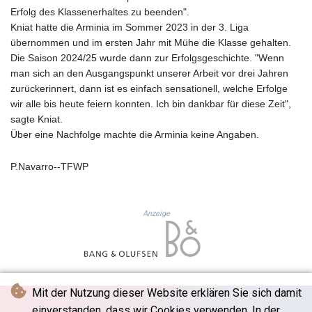
FKP 0.742819
Erfolg des Klassenerhaltes zu beenden".
GBP 0.743335
Kniat hatte die Arminia im Sommer 2023 in der 3. Liga
GEL 2.615024
übernommen und im ersten Jahr mit Mühe die Klasse gehalten.
GGP 0.742819
Die Saison 2024/25 wurde dann zur Erfolgsgeschichte. "Wenn
GHS 11.735003
man sich an den Ausgangspunkt unserer Arbeit vor drei Jahren
GIP 0.742819
zurückerinnert, dann ist es einfach sensationell, welche Erfolge
GMD
wir alle bis heute feiern konnten. Ich bin dankbar für diese Zeit",
74.000428
sagte Kniat.
GNF
Über eine Nachfolge machte die Arminia keine Angaben.
8780.000142
GTQ 7.628337
P.Navarro--TFWP
GYD
209.158083
HKD 7.84455
Anzeige
HNL 26.796086
HRK 6.538298
HTG
130.718954
HUF
Mit der Nutzung dieser Website erklären Sie sich damit
316.998001
einverstanden, dass wir Cookies verwenden. In der