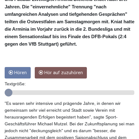
CNY 6.74905
Jahren. Die "einvernehmliche" Trennung "nach
CNH 6.747951
COP 3160.36
umfangreichen Analysen und tiefgehenden Gesprächen"
CRC
teilten die Ostwestfalen am Samstagmorgen mit. Kniat hatte
454.762008
die Arminia im Vorjahr zurück in die 2. Bundesliga und mit
CUC 1
einem Sensationslauf bis ins Finale des DFB-Pokals (2:4
CUP 26.5
gegen den VfB Stuttgart) geführt.
CVE 96.149866
CZK 21.04075
DJF
177.720321
Hören
Hör auf zuzuhören
DKK 6.487735
DOP 58.29816
Textgröße:
DZD
132.880362
EGP 49.6944
"Es waren sehr intensive und prägende Jahre, in denen wir
ERN 15
gemeinsam sehr viel erreicht und Stadt sowie Verein mit
ETB
herausragenden Erfolgen begeistert haben", sagte Sport-
161.364703
Geschäftsführer Michael Mutzel. Bei der Zukunftsplanung sei man
EUR 0.86783
jedoch nicht "deckungsgleich" und es darum "besser, die
FJD 2.214449
Zusammenarbeit mit dem positiven Saisonabschluss und dem