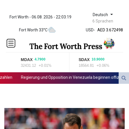
Deutsch
Fort Worth - 06.08. 2026 - 22:03:19
ZWL
6 Sprachen
321.999592
Fort Worth 33°C
USD
-
AED 3.672498
AED 3.672498
AFN 65.
ALL 80.778943
AMD
MDAX
SDAX
4.7900
10.9000
366.249949
32431.12
+0.01%
18564.81
+0.06%
AOA
918.000153
len
Regierung und Opposition in Venezuela beginnen offiziellen Di
ARS 1499.7458
AUD 1.422111
AWG 1.8
AZN 1.701353
BAM 1.694243
BBD 2.013626
BDT
123.754743