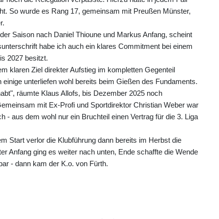
eicht. So wurde es Rang 17, gemeinsam mit Preußen Münster,
r.
er der Saison nach Daniel Thioune und Markus Anfang, scheint
sunterschrift habe ich auch ein klares Commitment bei einem
s 2027 besitzt.
em klaren Ziel direkter Aufstieg im kompletten Gegenteil
och einige unterliefen wohl bereits beim Gießen des Fundaments.
bt", räumte Klaus Allofs, bis Dezember 2025 noch
 Gemeinsam mit Ex-Profi und Sportdirektor Christian Weber war
 - aus dem wohl nur ein Bruchteil einen Vertrag für die 3. Liga
 Start verlor die Klubführung dann bereits im Herbst die
er Anfang ging es weiter nach unten, Ende schaffte die Wende
bar - dann kam der K.o. von Fürth.