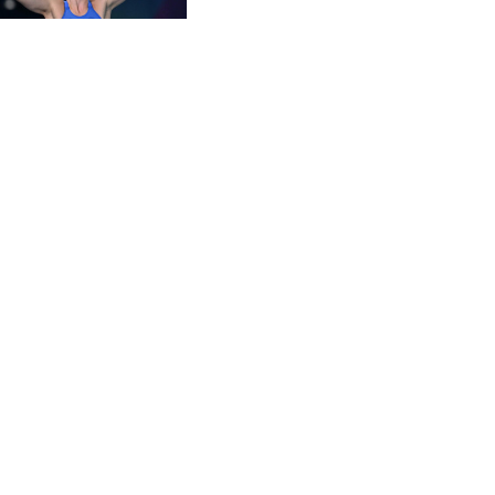
CZK 21.04795
DJF 178.411296
DKK 6.48647
DOP 58.379523
DZD 133.069676
EGP 49.781403
ERN 15
ETB 161.7072
EUR 0.86772
FJD 2.21395
FKP 0.743241
GBP 0.743915
GEL 2.614958
GGP 0.743241
GHS 11.776297
GIP 0.743241
GMD 74.000045
GNF 8798.496547