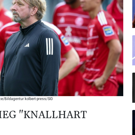
ance/Bildagentur kolbert-press/SID
IEG "KNALLHART