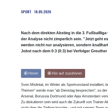
SPORT
18.05.2026
Nach dem direkten Abstieg in die 3. Fußballlig
der Analyse nicht zimperlich sein. "Jetzt geht e
werden nicht nur analysieren, sondern knallhar
Jobst nach dem 0:3 (0:3) bei Verfolger Greuther 
Hören
Hör auf zuzuhören
Sven Mislintat, im Winter als Sportvorstand installiert,
Themen" werde man "ab Dienstag besprechen", so der 53
Arsenal, Borussia Dortmund oder Ajax Amsterdam ver
Zu diskutieren sein wird auch die Zukunft von Trainer A
nicht über die Ziellinie brachte - und mit seinem Team g