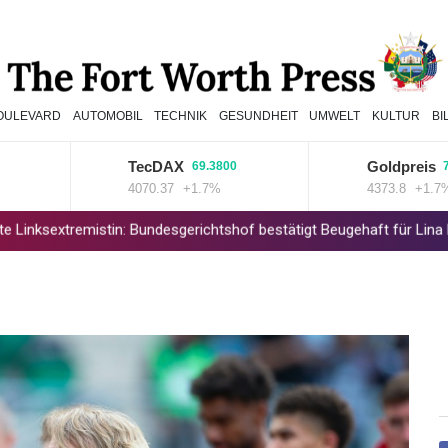
OULEVARD
AUTOMOBIL
TECHNIK
GESUNDHEIT
UMWELT
KULTUR
BI
TecDAX
Goldpreis
69.3800
74.200
4070.37
+1.7%
4373.8
+1.7%
mistin: Bundesgerichtshof bestätigt Beugehaft für Lina E.
Verweig