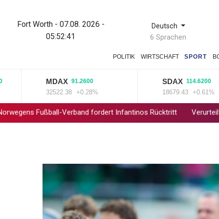
Fort Worth - 07.08. 2026 -
Deutsch
05:52:42
6 Sprachen
POLITIK
WIRTSCHAFT
SPORT
B
MDAX
SDAX
91.2600
114.6200
32522.38
+0.28%
18679.43
+0.61%
ball-Verband fordert Infantinos Rücktritt
Verurteilte Linksextre