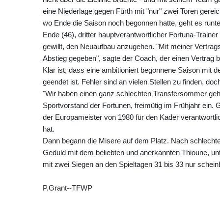
eine Niederlage gegen Fürth mit "nur" zwei Toren ger
wo Ende die Saison noch begonnen hatte, geht es runte
Ende (46), dritter hauptverantwortlicher Fortuna-Train
gewillt, den Neuaufbau anzugehen. "Mit meiner Vertrag
Abstieg gegeben", sagte der Coach, der einen Vertrag bi
Klar ist, dass eine ambitioniert begonnene Saison mit d
geendet ist. Fehler sind an vielen Stellen zu finden, d
"Wir haben einen ganz schlechten Transfersommer geha
Sportvorstand der Fortunen, freimütig im Frühjahr ein.
der Europameister von 1980 für den Kader verantwortlich
hat.
Dann begann die Misere auf dem Platz. Nach schlechtem
Geduld mit dem beliebten und anerkannten Thioune, unt
mit zwei Siegen an den Spieltagen 31 bis 33 nur schein
P.Grant--TFWP