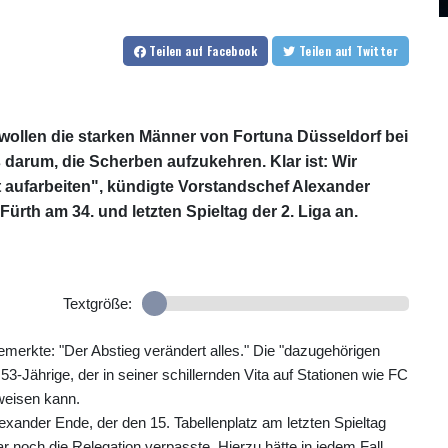
Teilen
auf Facebook
Teilen
auf Twitter
a wollen die starken Männer von Fortuna Düsseldorf bei
s darum, die Scherben aufzukehren. Klar ist: Wir
t aufarbeiten", kündigte Vorstandschef Alexander
Fürth am 34. und letzten Spieltag der 2. Liga an.
Textgröße:
 bemerkte: "Der Abstieg verändert alles." Die "dazugehörigen
-Jährige, der in seiner schillernden Vita auf Stationen wie FC
weisen kann.
lexander Ende, der den 15. Tabellenplatz am letzten Spieltag
ar noch die Relegation verpasste. Hierzu hätte in jedem Fall