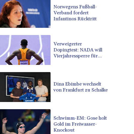
BRL 5.110079
Norwegens Fußball-
BSD 1.001871
Verband fordert
Infantinos Rücktritt
BTN 95.346152
BWP 13.550126
BYN 2.966287
BYR 19600
Verweigerter
BZD 2.01494
Dopingtest: NADA will
CAD 1.401975
Vierjahressperre für
Ansah
CDF 2260.000304
CHF 0.811025
CLF 0.023195
CLP 915.880237
Dina Ebimbe wechselt
von Frankfurt zu Schalke
CNY 6.74905
CNH 6.746405
COP 3160.36
CRC 455.750926
Schwimm-EM: Gose holt
CUC 1
Gold im Freiwasser-
CUP 26.5
Knockout
CVE 95.718223