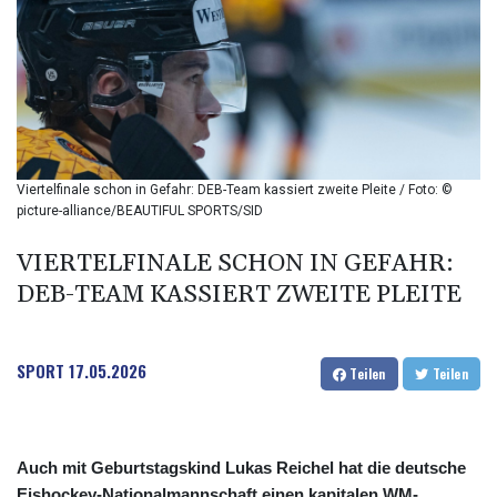
BIF 2990
BMD 1
BND 1.281981
BOB 12.092258
BRL 5.1183
BSD 0.999753
BTN 95.145446
BWP 13.521485
Viertelfinale schon in Gefahr: DEB-Team kassiert zweite Pleite / Foto: ©
BYN 2.960018
picture-alliance/BEAUTIFUL SPORTS/SID
BYR 19600
BZD 2.010681
VIERTELFINALE SCHON IN GEFAHR:
CAD 1.401535
DEB-TEAM KASSIERT ZWEITE PLEITE
CDF
2259.999807
CHF 0.812225
SPORT
17.05.2026
Teilen
Teilen
CLF 0.023191
CLP 915.73976
CNY 6.74905
CNH 6.748385
Auch mit Geburtstagskind Lukas Reichel hat die deutsche
COP 3160.03
Eishockey-Nationalmannschaft einen kapitalen WM-