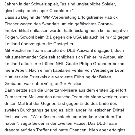
JOD 0.709002
Jahren in der Schweiz spielt, "es sind unglaubliche Spieler,
JPY 158.375042
gleichzeitig auch super Charaktere."
KES 128.597147
Dass zu Beginn der WM-Vorbereitung Erfolgstrainer Patrick
KGS 87.450232
Fischer wegen des Skandals um ein gefälschtes Corona-
KHR
Impfzertifikat entlassen wurde, hatte bislang noch keine negative
4053.492944
Folgen. Sowohl beim 3:1 gegen die USA als auch beim 4:2 gegen
KMF 426.999755
Lettland überzeugten die Gastgeber.
KRW
Mit Reichel im Team startete die DEB-Auswahl engagiert, doch
1423.539829
mit zunehmender Spielzeit schlichen sich Fehler im Aufbau ein.
KWD 0.30966
Lettland attackierte früher, NHL-Goalie Philipp Grubauer bekam
KYD 0.833171
mehr Arbeit. Nach einem kapitalen Fehler von Verteidiger Leon
KZT 468.495939
Hüttl erzielte Dzierkals die verdiente Führung der Balten,
LAK
Grubauer war dabei völlig außer Position.
22589.41952
Dann setzte sich die Unterzahl-Misere aus dem ersten Spiel fort:
LBP
Zum vierten Mal war das deutsche Team ein Mann weniger, zum
89528.70601
dritten Mal traf der Gegner. Erst gegen Ende des Ende des
LKR 335.825291
zweiten Durchgangs gelang es, sich länger im lettischen Drittel
LRD 180.459725
festzusetzen. "Wir müssen einfach mehr Verkehr vor dem Tor
LSL 16.307022
haben", sagte Seider in der zweiten Pause. Das DEB-Team
LTL 2.95274
drängte auf den Treffer und hatte Chancen, blieb aber erfolglos.
LVL 0.60489