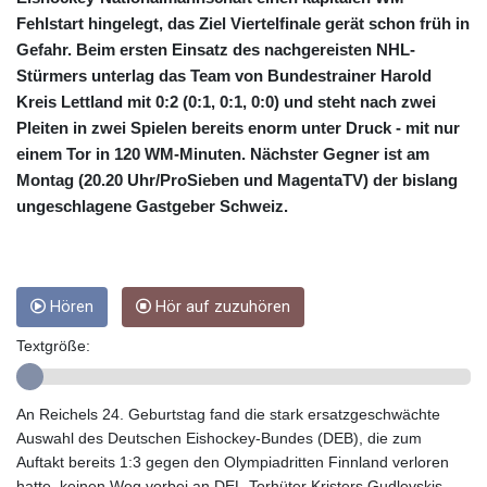
CRC 454.762008
Fehlstart hingelegt, das Ziel Viertelfinale gerät schon früh in
CUC 1
CUP 26.5
Gefahr. Beim ersten Einsatz des nachgereisten NHL-
CVE 96.14969
Stürmers unterlag das Team von Bundestrainer Harold
CZK 21.035899
Kreis Lettland mit 0:2 (0:1, 0:1, 0:0) und steht nach zwei
DJF 177.720456
Pleiten in zwei Spielen bereits enorm unter Druck - mit nur
DKK 6.48701
einem Tor in 120 WM-Minuten. Nächster Gegner ist am
DOP 58.298469
Montag (20.20 Uhr/ProSieben und MagentaTV) der bislang
DZD 133.075044
ungeschlagene Gastgeber Schweiz.
EGP 49.688965
ERN 15
ETB 161.364703
EUR 0.867798
Hören
Hör auf zuzuhören
FJD 2.21445
FKP 0.742819
Textgröße:
GBP 0.743055
GEL 2.61501
GGP 0.742819
An Reichels 24. Geburtstag fand die stark ersatzgeschwächte
GHS 11.735027
Auswahl des Deutschen Eishockey-Bundes (DEB), die zum
GIP 0.742819
Auftakt bereits 1:3 gegen den Olympiadritten Finnland verloren
GMD 73.999849
hatte, keinen Weg vorbei an DEL-Torhüter Kristers Gudlevskis.