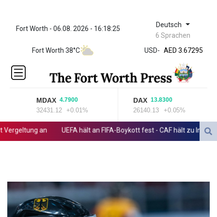
Deutsch
Fort Worth - 06.08. 2026 - 16:18:25
ZWL 321.999592
6 Sprachen
AED 3.67295
Fort Worth 38°C
USD
-
AED 3.67295
AFN 65.
ALL 80.778943
AMD
366.250523
MDAX
DAX
4.7900
13.8300
AOA
32431.12
+0.01%
26140.13
+0.05%
917.999617
ARS
rgeltung an
UEFA hält an FIFA-Boykott fest - CAF hält zu Infantino
1499.750797
AUD 1.42165
AWG 1.8
AZN 1.702368
BAM 1.694243
BBD 2.013626
BDT 123.754743
BHD 0.37711