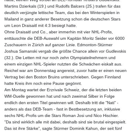
GNF
Martins Dzierkals (19.) und Rudolfs Balcers (25.) trafen für das
8780.000133
deutlich verjüngte lettische Team, das bei den Winterspielen in
GTQ 7.628337
Mailand in ganz anderer Besetzung schon die deutschen Stars
GYD 209.158083
um Leon Draisaitl mit 4:3 besiegt hatte.
HKD 7.844899
Ohne Draisaitl und Co., aber immerhin mit vier NHL-Profis,
HNL 26.796086
enttäuschte die DEB-Auswahl um Kapitän Moritz Seider vor 6000
HRK 6.539502
Zuschauern in Zürich auf ganzer Linie. Edmonton-Stürmer
HTG 130.718954
Joshua Samanski vergab die größte Chance allein vor Gudlevskis
HUF 316.379501
(32.). Die Letten mit nur noch zehn Olympiateilnehmern und
IDR 17916
einem einzigen NHL-Spieler nutzten die Schwächen eiskalt aus.
ILS 3.007703
Reichel war am Donnerstag angereist, zuvor hatte er einen neuen
IMP 0.742819
Vertrag bei den Boston Bruins unterschrieben. Gegen Finnland
INR 95.281598
hatte Kreis ihm noch eine Pause gegönnt.
IQD
Am Montag wartet der Erzrivale Schweiz, der die letzten beiden
1309.701703
WM-Duelle gewonnen hat und nach zweimal Silber in Folge
IRR
endlich den ersten Titel gewinnen will. Deshalb tritt die "Nati" -
1374850.000022
anders als das DEB-Team - fast in Bestbesetzung an, inklusive
ISK 123.570623
sechs NHL-Profis um die Stars Roman Josi und Nico Hischier.
JEP 0.742819
"Da sind wirklich alle mit dabei, deshalb sind sie brutal eingespielt.
JMD 158.474679
Das ist ihre Stärke", sagte Stürmer Dominik Kahun, der seit fünf