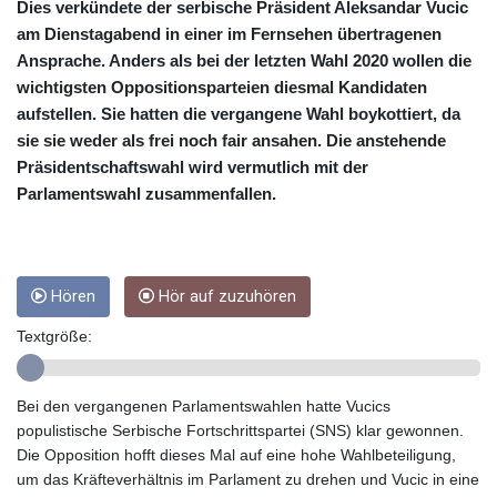
CUC 1
Dies verkündete der serbische Präsident Aleksandar Vucic
CUP 26.5
am Dienstagabend in einer im Fernsehen übertragenen
CVE 95.41136
Ansprache. Anders als bei der letzten Wahl 2020 wollen die
CZK 20.95865
wichtigsten Oppositionsparteien diesmal Kandidaten
DJF 177.80489
aufstellen. Sie hatten die vergangene Wahl boykottiert, da
DKK 6.47365
sie sie weder als frei noch fair ansahen. Die anstehende
DOP 58.232602
Präsidentschaftswahl wird vermutlich mit der
DZD 132.944019
Parlamentswahl zusammenfallen.
EGP 49.775899
ERN 15
ETB 161.161277
EUR 0.866017
FJD 2.211503
Hören
Hör auf zuzuhören
FKP 0.742819
Textgröße:
GBP 0.742815
GEL 2.615015
GGP 0.742819
Bei den vergangenen Parlamentswahlen hatte Vucics
GHS 11.707393
populistische Serbische Fortschrittspartei (SNS) klar gewonnen.
GIP 0.742819
Die Opposition hofft dieses Mal auf eine hohe Wahlbeteiligung,
GMD 73.496482
um das Kräfteverhältnis im Parlament zu drehen und Vucic in eine
GNF