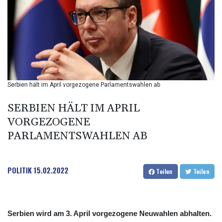
BMD 1
BND 1.280355
BOB 12.127059
BRL 5.121102
BSD 0.998525
BTN 94.928527
BWP 13.540594
BYN 2.95324
Serbien hält im April vorgezogene Parlamentswahlen ab
BYR 19600
BZD 2.008246
SERBIEN HÄLT IM APRIL
CAD 1.401165
VORGEZOGENE
CDF
PARLAMENTSWAHLEN AB
2261.000163
CHF 0.807498
CLF 0.023148
CLP 914.020319
POLITIK
15.02.2022
Teilen
Teilen
CNY 6.750205
CNH 6.748825
COP 3182.69
CRC 452.79721
Serbien wird am 3. April vorgezogene Neuwahlen abhalten.