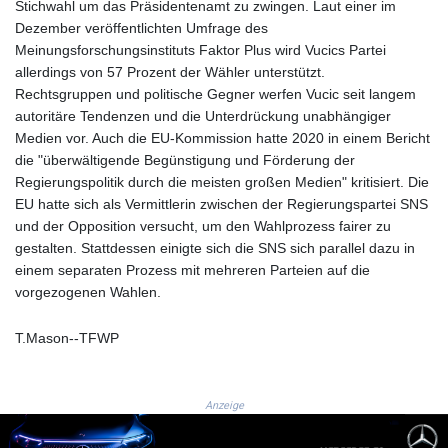
Stichwahl um das Präsidentenamt zu zwingen. Laut einer im
8770.290382
Dezember veröffentlichten Umfrage des
GTQ 7.616295
Meinungsforschungsinstituts Faktor Plus wird Vucics Partei
GYD 208.881351
allerdings von 57 Prozent der Wähler unterstützt.
HKD 7.84372
Rechtsgruppen und politische Gegner werfen Vucic seit langem
HNL 26.762769
autoritäre Tendenzen und die Unterdrückung unabhängiger
HRK 6.523803
Medien vor. Auch die EU-Kommission hatte 2020 in einem Bericht
HTG 130.551217
die "überwältigende Begünstigung und Förderung der
HUF 313.870984
Regierungspolitik durch die meisten großen Medien" kritisiert. Die
IDR 17907
EU hatte sich als Vermittlerin zwischen der Regierungspartei SNS
ILS 3.0115
und der Opposition versucht, um den Wahlprozess fairer zu
IMP 0.742819
gestalten. Stattdessen einigte sich die SNS sich parallel dazu in
INR 95.19655
einem separaten Prozess mit mehreren Parteien auf die
IQD
vorgezogenen Wahlen.
1308.066714
IRR
T.Mason--TFWP
1374799.999626
ISK 122.78976
JEP 0.742819
Anzeige
JMD 158.672337
JOD 0.708983