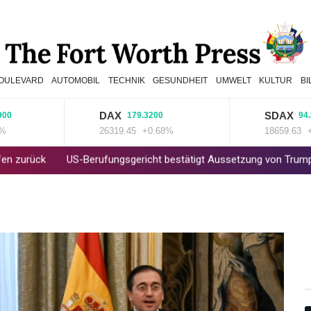
OULEVARD
AUTOMOBIL
TECHNIK
GESUNDHEIT
UMWELT
KULTUR
B
DAX
SDAX
179.3200
94.8200
26319.45
+0.68%
18659.63
+0.51
US-Berufungsgericht bestätigt Aussetzung von Trumps umstritten