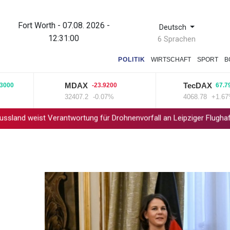
Fort Worth - 07.08. 2026 -
Deutsch
12:31:00
6 Sprachen
POLITIK
WIRTSCHAFT
SPORT
B
MDAX
TecDAX
-23.9200
67.7900
32407.2
-0.07%
4068.78
+1.67%
t Verantwortung für Drohnenvorfall an Leipziger Flughafen zurück