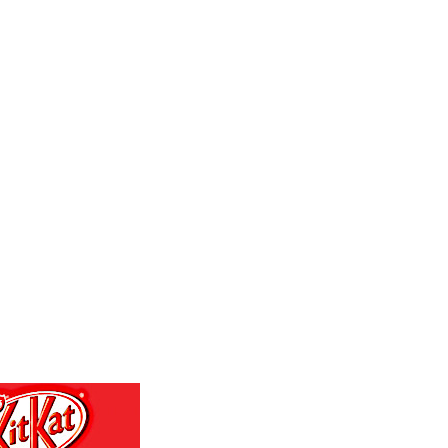
GTQ 7.628986
GYD 209.187745
HKD 7.845415
HNL 26.799903
HRK 6.521304
HTG 130.738004
HUF 314.058026
IDR 17796
ILS 2.99985
IMP 0.743241
INR 95.17365
IQD 1309.80882
IRR 1374850.000132
ISK 123.390415
JEP 0.743241
JMD 158.790465
JOD 0.708994
JPY 157.882976
KES 129.359734