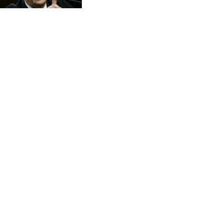
CVE 95.649308
im Senat
CZK 20.993008
DJF 178.055931
DKK 6.468945
DOP 58.368898
DZD 132.93776
EGP 49.787401
ERN 15
ETB 161.383609
EUR 0.86533
FJD 2.210502
FKP 0.743241
GBP 0.741355
GEL 2.615003
GGP 0.743241
GHS 11.733937
GIP 0.743241
GMD 74.00032
GNF 8782.057677