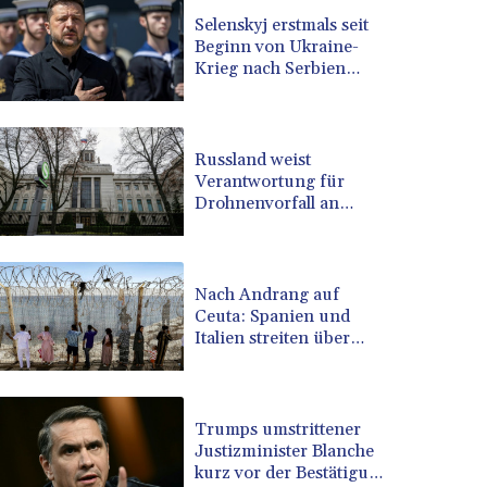
BRL 5.105192
Selenskyj erstmals seit
Beginn von Ukraine-
BSD 0.999879
Krieg nach Serbien
BTN 95.145572
gereist
BWP 13.496235
BYN 2.977343
BYR 19600
Russland weist
BZD 2.010921
Verantwortung für
Drohnenvorfall an
CAD 1.394035
Leipziger Flughafen
CDF 2259.999972
zurück
CHF 0.808105
CLF 0.023174
Nach Andrang auf
CLP 914.839994
Ceuta: Spanien und
CNY 6.74905
Italien streiten über
Grenzkontrollen
CNH 6.74376
COP 3162.95
CRC 454.53954
Trumps umstrittener
CUC 1
Justizminister Blanche
CUP 26.5
kurz vor der Bestätigung