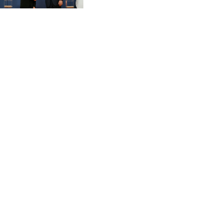
CVE 95.372573
Integrität der Ukraine
CZK 20.982104
DJF 177.546166
DKK 6.46804
DOP 58.20179
DZD 132.308956
EGP 49.631449
ERN 15
ETB 160.923669
EUR 0.86495
FJD 2.20855
FKP 0.74148
GBP 0.742583
GEL 2.610391
GGP 0.74148
GHS 11.700039
GIP 0.74148
GMD 73.503851
GNF 8756.649224