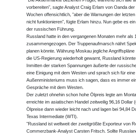
vorbereiten", sagte Analyst Craig Erlam von Oanda der
Wochen offensichtlich, "aber die Warnungen der letzt
nicht funktionieren", fügte Erlam hinzu. Nun gebe es ei
der russischen Führung.
Russland hatte in den vergangenen Monaten mehr als 
zusammengezogen. Der Truppenaufmarsch nährt Spekul
planen könnte. Währung Moskau jegliche Angriffspläne be
die US-Regierung wiederholt gewarnt, Russland könnte d
Inmitten der starken Spannungen äußerte der russisch
eine Einigung mit dem Westen und sprach sich für eine
Außenministeriums muss ich sagen, dass es immer eine 
Gespräche mit dem Westen.
Der zuletzt ohnehin schon hohe Ölpreis legte am Montag
erreichte im asiatischen Handel zeitweilig 96,16 Dolla
Ölpreise dann wieder leicht nach und lagen bei 94,84 Do
Texas Intermediate (WTI).
"Russland ist weltweit der zweitgrößte Exporteur von R
Commerzbank-Analyst Carsten Fritsch. Sollte Russland 