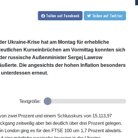
Teilen
auf Facebook
Teilen
auf Twitter
n der Ukraine-Krise hat am Montag für erhebliche
eutlichen Kurseinbrüchen am Vormittag konnten sich
 der russische Außenminister Sergej Lawrow
ußerte. Die angesichts der hohen Inflation besonders
 unterdessen erneut.
Textgröße:
 von zwei Prozent und einem Schlusskurs von 15.113,97
gang zeitweilig aber bei deutlich über drei Prozent gelegen.
 in London ging es für den FTSE 100 um 1,7 Prozent abwärts.
uf eine mögliche russische Invasion in der Ukraine