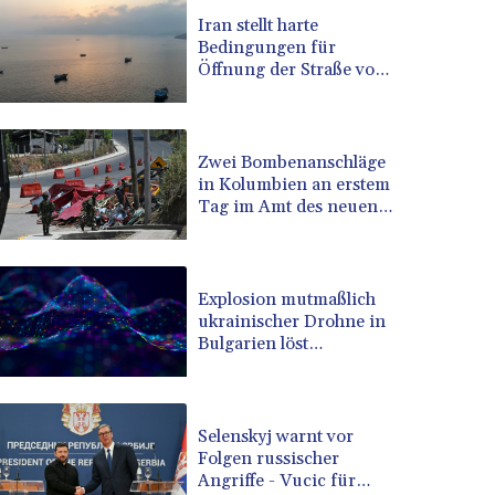
BRL 5.083304
Iran stellt harte
Bedingungen für
BSD 0.997016
Öffnung der Straße von
BTN 94.875232
Hormus
BWP 13.457596
BYN 2.968819
BYR 19600
Zwei Bombenanschläge
BZD 2.00519
in Kolumbien an erstem
Tag im Amt des neuen
CAD 1.39545
Präsidenten Espriella
CDF 2262.50392
CHF 0.80949
CLF 0.023206
Explosion mutmaßlich
CLP 913.315746
ukrainischer Drohne in
CNY 6.747604
Bulgarien löst
diplomatische
CNH 6.743285
Verstimmung aus
COP 3142.844787
CRC 453.228387
Selenskyj warnt vor
CUC 1
Folgen russischer
CUP 26.5
Angriffe - Vucic für