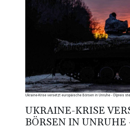
Ukraine-Krise versetzt europäische Börsen in Unruhe - Ölpreis ste
UKRAINE-KRISE VER
BÖRSEN IN UNRUHE -