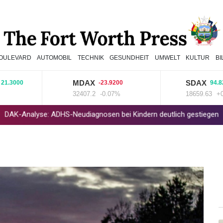
OULEVARD
AUTOMOBIL
TECHNIK
GESUNDHEIT
UMWELT
KULTUR
B
MDAX
SDAX
00
-23.9200
94.8200
32407.2
-0.07%
18659.63
+0.51%
e: ADHS-Neudiagnosen bei Kindern deutlich gestiegen
Sohn: Kr