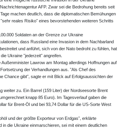
 Nachrichtenagentur AFP. Zwar sei die Bedrohung bereits seit
en Tage machen deutlich, dass die diplomatischen Bemühungen
n "sehr reales Risiko" eines bevorstehenden weiteren Schritts
100.000 Soldaten an der Grenze zur Ukraine
ationen, dass Russland eine Invasion in dem Nachbarland
streitet und anführt, sich von der Nato bedroht zu fühlen, hat
ie Ukraine "jederzeit" angreifen.
e Außenminister Lawrow am Montag allerdings Hoffnungen auf
 Fortsetzung der Verhandlungen aus. "Als Chef des
Chance gibt", sagte er mit Blick auf Erfolgsaussichten der
 weiter zu. Ein Barrel (159 Liter) der Nordseesorte Brent
r (umgerechnet knapp 85 Euro). Im Tagesverlauf gaben die
llar für Brent-Öl und bei 93,74 Dollar für die US-Sorte West
ohöl und der größte Exporteur von Erdgas", erklärte
in die Ukraine einmarschieren, sei mit einem deutlichen