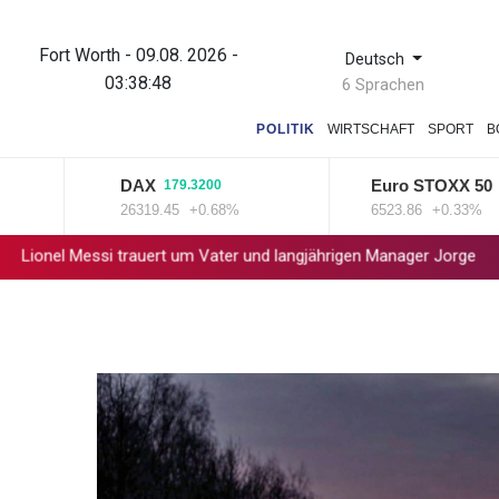
Fort Worth - 09.08. 2026 -
Deutsch
03:38:49
6 Sprachen
POLITIK
WIRTSCHAFT
SPORT
B
DAX
Euro STOXX 50
179.3200
21.30
26319.45
+0.68%
6523.86
+0.33%
ssi trauert um Vater und langjährigen Manager Jorge
DAK-Analys