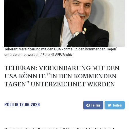
BIF 2992.5
BMD 1
BND 1.281592
BOB 12.13835
BRL 5.139397
BSD 0.999498
BTN 95.018556
BWP 13.553788
Teheran: Vereinbarung mit den USA könnte "in den kommenden Tagen"
BYN 2.956053
unterzeichnet werden / Foto: © AFP/Archiv
BYR 19600
BZD 2.010125
TEHERAN: VEREINBARUNG MIT DEN
CAD 1.400885
USA KÖNNTE "IN DEN KOMMENDEN
CDF
TAGEN" UNTERZEICHNET WERDEN
2260.999695
CHF 0.806745
CLF 0.023148
POLITIK
12.06.2026
CLP 914.019672
Teilen
Teilen
CNY 6.749884
CNH 6.747135
COP 3182.69