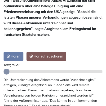
CRC 453.238407
Der iranische Außenminister Abbas Araghtschi hat sich
CUC 1
optimistisch über eine baldige Einigung auf eine
CUP 26.5
Friedensvereinbarung mit den USA gezeigt. "Sobald die
CVE 95.720523
letzten Phasen unserer Verhandlungen abgeschlossen sind,
CZK 20.93075
wird dieses Abkommen unterzeichnet und
DJF 177.719659
bekanntgegeben", sagte Araghtschi am Freitagabend im
DKK 6.46924
iranischen Staatsfernsehen.
DOP 58.250135
DZD 132.812703
EGP 49.803198
ERN 15
Hören
Hör auf zuzuhören
ETB 159.950237
EUR 0.865398
Textgröße:
FJD 2.210021
FKP 0.743223
GBP 0.742525
Die Unterzeichnung des Abkommens werde "zunächst digital"
GEL 2.614953
erfolgen, kündigte Araghtschi an. "Jede Seite wird remote
GGP 0.743223
unterschreiben. Danach wird bekanntgegeben, dass diese
GHS 11.724975
Vereinbarung von beiden Parteien unterzeichnet worden ist",
GIP 0.743223
führte der Außenminister aus. "Das könnte in den kommenden
GMD 73.497329
Tagen passieren." Er sei "sehr zuversichtlich".