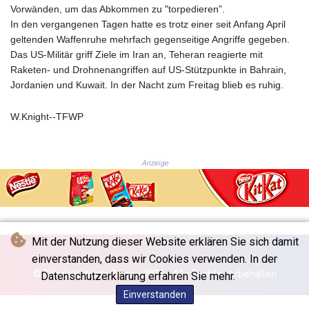
JPY 157.685498
Vorwänden, um das Abkommen zu "torpedieren".
KES 129.370087
In den vergangenen Tagen hatte es trotz einer seit Anfang April
KGS 87.450024
geltenden Waffenruhe mehrfach gegenseitige Angriffe gegeben.
KHR
Das US-Militär griff Ziele im Iran an, Teheran reagierte mit
4052.501203
Raketen- und Drohnenangriffen auf US-Stützpunkte in Bahrain,
KMF 426.999813
Jordanien und Kuwait. In der Nacht zum Freitag blieb es ruhig.
KRW
1423.390058
W.Knight--TFWP
KWD 0.30922
KYD 0.83294
KZT 469.017006
Anzeige
LAK
22605.000185
LBP
89550.000368
LKR 335.394689
Mit der Nutzung dieser Website erklären Sie sich damit
LRD 181.249812
einverstanden, dass wir Cookies verwenden. In der
LSL 16.310315
© The Fort Worth Press - 2026 - Alle Rechte vorbehalten
Datenschutzerklärung erfahren Sie mehr.
LTL 2.95274
LVL 0.60489
Einverstanden
LYD 6.364992