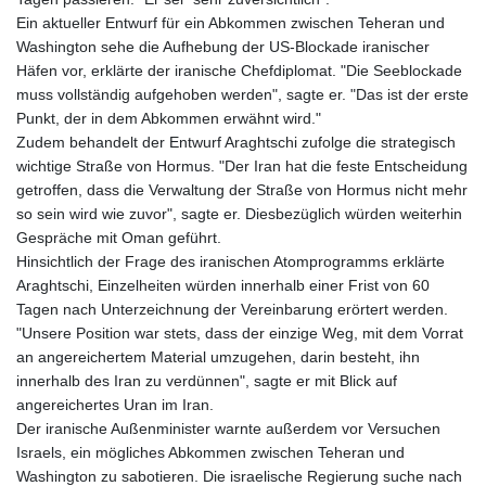
GNF
Ein aktueller Entwurf für ein Abkommen zwischen Teheran und
8782.501597
Washington sehe die Aufhebung der US-Blockade iranischer
GTQ 7.623551
Häfen vor, erklärte der iranische Chefdiplomat. "Die Seeblockade
GYD 209.07221
muss vollständig aufgehoben werden", sagte er. "Das ist der erste
HKD 7.843535
Punkt, der in dem Abkommen erwähnt wird."
HNL 26.859789
Zudem behandelt der Entwurf Araghtschi zufolge die strategisch
HRK 6.5197
wichtige Straße von Hormus. "Der Iran hat die feste Entscheidung
HTG 130.679554
getroffen, dass die Verwaltung der Straße von Hormus nicht mehr
HUF 313.14602
so sein wird wie zuvor", sagte er. Diesbezüglich würden weiterhin
IDR 17879
Gespräche mit Oman geführt.
ILS 3.00375
Hinsichtlich der Frage des iranischen Atomprogramms erklärte
IMP 0.743223
Araghtschi, Einzelheiten würden innerhalb einer Frist von 60
INR 95.07895
Tagen nach Unterzeichnung der Vereinbarung erörtert werden.
IQD 1310.5
"Unsere Position war stets, dass der einzige Weg, mit dem Vorrat
IRR
an angereichertem Material umzugehen, darin besteht, ihn
1374799.999856
innerhalb des Iran zu verdünnen", sagte er mit Blick auf
ISK 122.720325
angereichertes Uran im Iran.
JEP 0.743223
Der iranische Außenminister warnte außerdem vor Versuchen
JMD 158.828319
Israels, ein mögliches Abkommen zwischen Teheran und
JOD 0.708998
Washington zu sabotieren. Die israelische Regierung suche nach